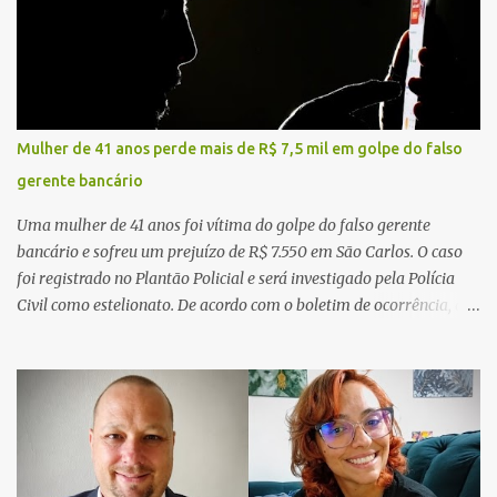
Mulher de 41 anos perde mais de R$ 7,5 mil em golpe do falso
gerente bancário
Uma mulher de 41 anos foi vítima do golpe do falso gerente
bancário e sofreu um prejuízo de R$ 7.550 em São Carlos. O caso
foi registrado no Plantão Policial e será investigado pela Polícia
Civil como estelionato. De acordo com o boletim de ocorrência, a
vítima recebeu contato pelo WhatsApp de um homem que
afirmava ser o novo gerente da conta bancária da empresa. O
suspeito alegou que seria necessário atualizar o cadastro da conta
e passou a orientar a vítima sobre os procedimentos que deveriam
ser realizados. Dias depois, o golpista enviou um documento em
PDF simulando uma comunicação oficial da instituição financeira.
Na sequência, entrou em contato por telefone e encaminhou um