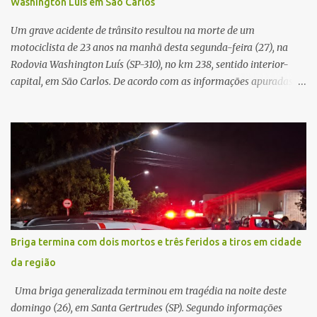
Washington Luís em São Carlos
mas decidir melhor onde investir para produzir o maior benefício
possível à população. Essa reflexão encontra respaldo tanto na
Um grave acidente de trânsito resultou na morte de um
teoria da admini...
motociclista de 23 anos na manhã desta segunda-feira (27), na
Rodovia Washington Luís (SP-310), no km 238, sentido interior-
capital, em São Carlos. De acordo com as informações apuradas no
local, a vítima conduzia uma motocicleta quando acabou colidindo
na traseira de um Jeep Renegade. Segundo relato da condutora do
veículo, o trânsito estava lento e congestionado devido a obras
realizadas na rodovia, momento em que ocorreu o impacto. Com
a violência da colisão, o motociclista foi arremessado ao solo.
Testemunhas relataram que o capacete teria se desprendido
durante o acidente. O jovem sofreu ferimentos gravíssimos e
morreu ainda no local. Equipes de resgate e de atendimento da
concessionária responsável pela rodovia foram acionadas e
Briga termina com dois mortos e três feridos a tiros em cidade
realizaram a sinalização da via, além de prestarem socorro à
da região
vítima. No entanto, o óbito foi constatado ainda no local do
acidente. A Polícia Militar Rodoviária compareceu para o registro
Uma briga generalizada terminou em tragédia na noite deste
da ocorrência...
domingo (26), em Santa Gertrudes (SP). Segundo informações