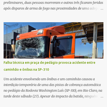
preliminares, duas pessoas morreram e outras três ficaram feridas
após disparos de arma de fogo nas proximidades de uma adega. O
caso aconteceu por volta das 20h40, na região da Avenida João
Vitte. De acordo com as primeiras informações, a confusão teria
começado dentro do estabelecimento e se estendido para a área
externa, quando dois homens armados passaram a efetuar
diversos disparos. Duas vítimas morreram ainda no local. Outras
três pessoas foram baleadas e socorridas. Até o momento, não
foram divulgadas informações oficiais sobre o estado de saúde dos
feridos. Equipes da Polícia Militar de Santa Gertrudes atenderam a
ocorrência e isolaram a área para o trabalho da perícia. Até a
Falha técnica em praça de pedágio provoca acidente entre
última atualização, nenhum suspeito havia sido preso. A Polícia
caminhão e ônibus na SP-310
Civil investigará a motivação da briga, a autoria dos disparos e as
circunstâncias do crime. A ocorrência segue em anda...
Um acidente envolvendo um ônibus e um caminhão causou a
interdição temporária de uma das pistas de cobrança automática
no pedágio da Rodovia Washington Luís (SP-310), em Rio Claro, na
tarde deste sábado (27). Apesar do impacto da batida, ninguém
ficou ferido. A ocorrência foi registrada por volta das 12h16, no