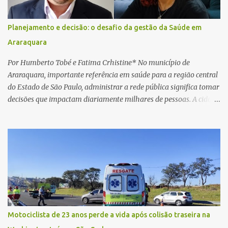
link, orientando a vítima a acessá-lo pelo computador para
concluir a suposta atualização cadastral. Após realizar o
Planejamento e decisão: o desafio da gestão da Saúde em
procedimento, a conta bancária ficou bloqueada por algumas
Araraquara
horas. Sem conseguir acessar o sistema, a vítima tentou
novamente contato com o suposto gerente, mas não obteve
Por Humberto Tobé e Fatima Crhistine* No município de
resposta. Na segunda-fe...
Araraquara, importante referência em saúde para a região central
do Estado de São Paulo, administrar a rede pública significa tomar
decisões que impactam diariamente milhares de pessoas. A cidade
concentra hospitais, unidades especializadas e serviços de média e
alta complexidade que atendem pacientes não apenas do
município, mas também de diversas cidades do entorno,
ampliando significativamente a responsabilidade da gestão sobre
o Sistema Único de Saúde (SUS). Nos últimos anos, o Governo
Federal tem ampliado investimentos destinados ao fortalecimento
da atenção básica, da infraestrutura hospitalar e da
regionalização dos serviços de saúde. Entretanto, em um cenário
de demandas crescentes e recursos necessariamente limitados, a
Motociclista de 23 anos perde a vida após colisão traseira na
principal missão da gestão pública não é apenas investir mais,