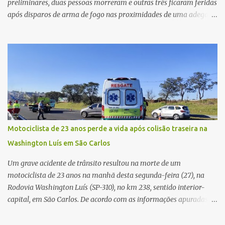
preliminares, duas pessoas morreram e outras três ficaram feridas
após disparos de arma de fogo nas proximidades de uma adega. O
caso aconteceu por volta das 20h40, na região da Avenida João
Vitte. De acordo com as primeiras informações, a confusão teria
começado dentro do estabelecimento e se estendido para a área
externa, quando dois homens armados passaram a efetuar
diversos disparos. Duas vítimas morreram ainda no local. Outras
três pessoas foram baleadas e socorridas. Até o momento, não
foram divulgadas informações oficiais sobre o estado de saúde dos
feridos. Equipes da Polícia Militar de Santa Gertrudes atenderam a
ocorrência e isolaram a área para o trabalho da perícia. Até a
Motociclista de 23 anos perde a vida após colisão traseira na
última atualização, nenhum suspeito havia sido preso. A Polícia
Washington Luís em São Carlos
Civil investigará a motivação da briga, a autoria dos disparos e as
circunstâncias do crime. A ocorrência segue em anda...
Um grave acidente de trânsito resultou na morte de um
motociclista de 23 anos na manhã desta segunda-feira (27), na
Rodovia Washington Luís (SP-310), no km 238, sentido interior-
capital, em São Carlos. De acordo com as informações apuradas no
local, a vítima conduzia uma motocicleta quando acabou colidindo
na traseira de um Jeep Renegade. Segundo relato da condutora do