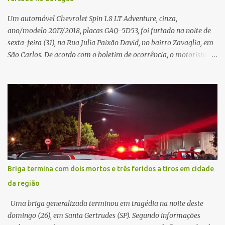
Um automóvel Chevrolet Spin 1.8 LT Adventure, cinza,
ano/modelo 2017/2018, placas GAQ-5D53, foi furtado na noite de
sexta-feira (31), na Rua Julia Paixão David, no bairro Zavaglia, em
São Carlos. De acordo com o boletim de ocorrência, o motorista
seguia pela via quando o veículo apresentou uma pane elétrica no
painel, deixando de funcionar e impossibilitando uma nova
partida. Ainda segundo o registro policial, o condutor estacionou o
carro, certificou-se de que todas as portas estavam trancadas,
permaneceu com a chave de ignição e se ausentou do local por
cerca de dez minutos para buscar ajuda. Ao retornar, constatou
que o automóvel havia desaparecido. A vítima realizou buscas
pelas imediações, mas não conseguiu localizar o veículo.
Conforme o boletim, um menino de aproximadamente 10 anos
Briga termina com dois mortos e três feridos a tiros em cidade
relatou ter visto a Spin passando pelo local fazendo um forte ruído,
da região
característica compatível com o problema mecânico que o veículo
já apresentava antes do furto. O carro possui seguro e, segundo a
Uma briga generalizada terminou em tragédia na noite deste
v...
domingo (26), em Santa Gertrudes (SP). Segundo informações