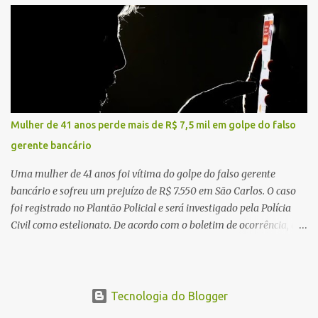
veículo, o trânsito estava lento e congestionado devido a obras
realizadas na rodovia, momento em que ocorreu o impacto. Com
a violência da colisão, o motociclista foi arremessado ao solo.
Testemunhas relataram que o capacete teria se desprendido
durante o acidente. O jovem sofreu ferimentos gravíssimos e
morreu ainda no local. Equipes de resgate e de atendimento da
concessionária responsável pela rodovia foram acionadas e
Mulher de 41 anos perde mais de R$ 7,5 mil em golpe do falso
realizaram a sinalização da via, além de prestarem socorro à
gerente bancário
vítima. No entanto, o óbito foi constatado ainda no local do
acidente. A Polícia Militar Rodoviária compareceu para o registro
Uma mulher de 41 anos foi vítima do golpe do falso gerente
da ocorrência...
bancário e sofreu um prejuízo de R$ 7.550 em São Carlos. O caso
foi registrado no Plantão Policial e será investigado pela Polícia
Civil como estelionato. De acordo com o boletim de ocorrência, a
vítima recebeu contato pelo WhatsApp de um homem que
afirmava ser o novo gerente da conta bancária da empresa. O
suspeito alegou que seria necessário atualizar o cadastro da conta
e passou a orientar a vítima sobre os procedimentos que deveriam
Tecnologia do Blogger
ser realizados. Dias depois, o golpista enviou um documento em