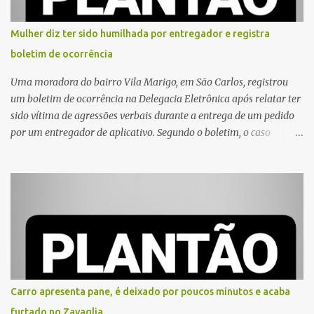
Mulher diz ter sido humilhada por entregador e registra
boletim de ocorrência
Uma moradora do bairro Vila Marigo, em São Carlos, registrou
um boletim de ocorrência na Delegacia Eletrônica após relatar ter
sido vítima de agressões verbais durante a entrega de um pedido
por um entregador de aplicativo. Segundo o boletim, o caso
ocorreu por volta das 17h de sexta-feira (31). A mulher afirmou
que o entregador teria acionado o interfone de forma equivocada
e, em seguida, passou a gritar em frente ao prédio, chamando a
atenção de moradores e de pessoas que estavam nas
proximidades. Ainda conforme o registro policial, a vítima relatou
que, ao receber a entrega, voltou a ser ofendida com palavras de
baixo calão e insultos. Ela informou à Polícia Civil que mora
sozinha e que se sentiu ameaçada, coagida e humilhada com a
situação. Fonte: São Carlos Agora
Carro apresenta pane, é deixado por poucos minutos e acaba
furtado no Zavaglia