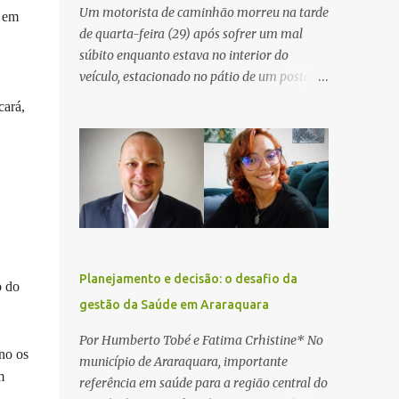
Um motorista de caminhão morreu na tarde
, em
de quarta-feira (29) após sofrer um mal
súbito enquanto estava no interior do
veículo, estacionado no pátio de um posto de
serviços às margens da Rodovia Washington
cará,
Luís (SP-310), na altura do km 261, em
Araraquara. De acordo com informações da
Artesp, a concessionária foi acionada por
meio do telefone 0800 após relatos de que
havia um condutor inconsciente dentro de
um caminhão. Equipes de resgate foram
rapidamente deslocadas ao local e
encontraram a vítima em parada
Planejamento e decisão: o desafio da
o do
cardiorrespiratória. Os socorristas iniciaram
gestão da Saúde em Araraquara
imediatamente as manobras de reanimação
cardiopulmonar (RCP), porém, apesar de
Por Humberto Tobé e Fatima Crhistine* No
no os
todos os esforços, o motorista não
município de Araraquara, importante
respondeu aos procedimentos. Às 17h03,
m
referência em saúde para a região central do
médicos da Unidade de Suporte Avançado