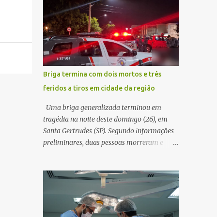
decidir melhor onde investir para produzir o
WhatsApp de um homem que afirmava ser
maior benefício possível à população. Essa
o novo gerente da conta bancária da
reflexão encontra respaldo tanto na teoria
empresa. O suspeito alegou que seria
da admini...
necessário atualizar o cadastro da conta e
passou a orientar a vítima sobre os
procedimentos que deveriam ser realizados.
Briga termina com dois mortos e três
Dias depois, o golpista enviou um
feridos a tiros em cidade da região
documento em PDF simulando uma
comunicação oficial da instituição
Uma briga generalizada terminou em
financeira. Na sequência, entrou em contato
tragédia na noite deste domingo (26), em
por telefone e encaminhou um link,
Santa Gertrudes (SP). Segundo informações
orientando a vítima a acessá-lo pelo
preliminares, duas pessoas morreram e
computador para concluir a suposta
outras três ficaram feridas após disparos de
atualização cadastral. Após realizar o
arma de fogo nas proximidades de uma
procedimento, a conta bancária ficou
adega. O caso aconteceu por volta das
bloqueada por algumas horas. Sem
20h40, na região da Avenida João Vitte. De
conseguir acessar o sistema, a vítima tentou
acordo com as primeiras informações, a
novamente contato com o suposto gerente,
confusão teria começado dentro do