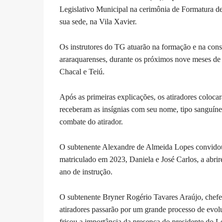
Legislativo Municipal na cerimônia de Formatura d
sua sede, na Vila Xavier.
Os instrutores do TG atuarão na formação e na cons
araraquarenses, durante os próximos nove meses de i
Chacal e Teiú.
Após as primeiras explicações, os atiradores coloca
receberam as insígnias com seu nome, tipo sanguíneo
combate do atirador.
O subtenente Alexandre de Almeida Lopes convidou o
matriculado em 2023, Daniela e José Carlos, a abrire
ano de instrução.
O subtenente Bryner Rogério Tavares Araújo, chefe 
atiradores passarão por um grande processo de evol
frisou a importância da presença do presidente do L