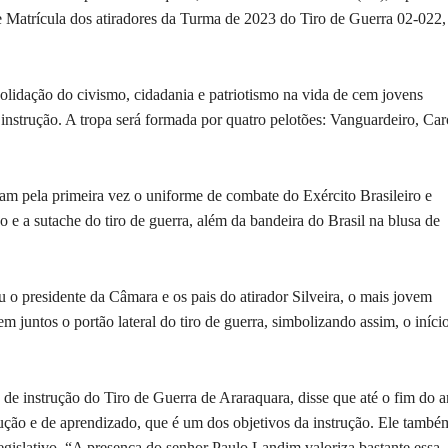
e Matrícula dos atiradores da Turma de 2023 do Tiro de Guerra 02-022
olidação do civismo, cidadania e patriotismo na vida de cem jovens
nstrução. A tropa será formada por quatro pelotões: Vanguardeiro, Car
ram pela primeira vez o uniforme de combate do Exército Brasileiro e
 e a sutache do tiro de guerra, além da bandeira do Brasil na blusa de
 presidente da Câmara e os pais do atirador Silveira, o mais jovem
m juntos o portão lateral do tiro de guerra, simbolizando assim, o iníci
de instrução do Tiro de Guerra de Araraquara, disse que até o fim do a
ução e de aprendizado, que é um dos objetivos da instrução. Ele també
egislativo. “A presença do senhor Paulo Landim valoriza bastante essa