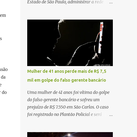
Estado de São Paulo, administrar a rede
constataram o óbito da vítima. Fonte: São
pública significa tomar decisões que
Carlos Agora
tem
impactam diariamente milhares de pessoas.
A cidade concentra hospitais, unidades
especializadas e serviços de média e alta
s
complexidade que atendem pacientes não
apenas do município, mas também de
diversas cidades do entorno, ampliando
significativamente a responsabilidade da
gestão sobre o Sistema Único de Saúde
ssão
Mulher de 41 anos perde mais de R$ 7,5
(SUS). Nos últimos anos, o Governo Federal
 da
mil em golpe do falso gerente bancário
tem ampliado investimentos destinados ao
e
fortalecimento da atenção básica, da
r do
Uma mulher de 41 anos foi vítima do golpe
infraestrutura hospitalar e da
do falso gerente bancário e sofreu um
regionalização dos serviços de saúde.
prejuízo de R$ 7.550 em São Carlos. O caso
Entretanto, em um cenário de demandas
foi registrado no Plantão Policial e será
crescentes e recursos necessariamente
investigado pela Polícia Civil como
limitados, a principal missão da gestão
estelionato. De acordo com o boletim de
pública não é apenas investir mais, mas
ocorrência, a vítima recebeu contato pelo