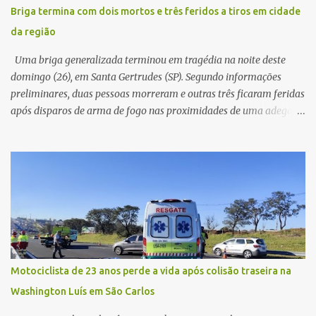
Conforme o boletim, um menino de aproximadamente 10 anos
Briga termina com dois mortos e três feridos a tiros em cidade
relatou ter visto a Spin passando pelo local fazendo um forte ruído,
da região
característica compatível com o problema mecânico que o veículo
já apresentava antes do furto. O carro possui seguro e, segundo a
Uma briga generalizada terminou em tragédia na noite deste
v...
domingo (26), em Santa Gertrudes (SP). Segundo informações
preliminares, duas pessoas morreram e outras três ficaram feridas
após disparos de arma de fogo nas proximidades de uma adega. O
caso aconteceu por volta das 20h40, na região da Avenida João
Vitte. De acordo com as primeiras informações, a confusão teria
começado dentro do estabelecimento e se estendido para a área
externa, quando dois homens armados passaram a efetuar
diversos disparos. Duas vítimas morreram ainda no local. Outras
três pessoas foram baleadas e socorridas. Até o momento, não
foram divulgadas informações oficiais sobre o estado de saúde dos
feridos. Equipes da Polícia Militar de Santa Gertrudes atenderam a
ocorrência e isolaram a área para o trabalho da perícia. Até a
Motociclista de 23 anos perde a vida após colisão traseira na
última atualização, nenhum suspeito havia sido preso. A Polícia
Washington Luís em São Carlos
Civil investigará a motivação da briga, a autoria dos disparos e as
circunstâncias do crime. A ocorrência segue em anda...