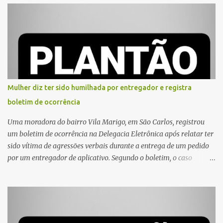
Mulher diz ter sido humilhada por entregador e registra
boletim de ocorrência
Uma moradora do bairro Vila Marigo, em São Carlos, registrou
um boletim de ocorrência na Delegacia Eletrônica após relatar ter
sido vítima de agressões verbais durante a entrega de um pedido
por um entregador de aplicativo. Segundo o boletim, o caso
ocorreu por volta das 17h de sexta-feira (31). A mulher afirmou
que o entregador teria acionado o interfone de forma equivocada
e, em seguida, passou a gritar em frente ao prédio, chamando a
atenção de moradores e de pessoas que estavam nas
proximidades. Ainda conforme o registro policial, a vítima relatou