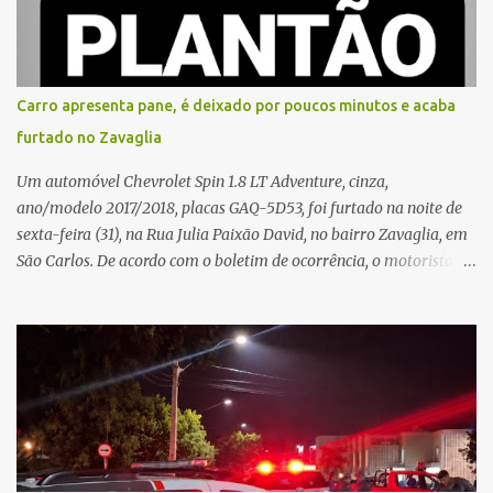
que, ao receber a entrega, voltou a ser ofendida com palavras de
baixo calão e insultos. Ela informou à Polícia Civil que mora
sozinha e que se sentiu ameaçada, coagida e humilhada com a
situação. Fonte: São Carlos Agora
Carro apresenta pane, é deixado por poucos minutos e acaba
furtado no Zavaglia
Um automóvel Chevrolet Spin 1.8 LT Adventure, cinza,
ano/modelo 2017/2018, placas GAQ-5D53, foi furtado na noite de
sexta-feira (31), na Rua Julia Paixão David, no bairro Zavaglia, em
São Carlos. De acordo com o boletim de ocorrência, o motorista
seguia pela via quando o veículo apresentou uma pane elétrica no
painel, deixando de funcionar e impossibilitando uma nova
partida. Ainda segundo o registro policial, o condutor estacionou o
carro, certificou-se de que todas as portas estavam trancadas,
permaneceu com a chave de ignição e se ausentou do local por
cerca de dez minutos para buscar ajuda. Ao retornar, constatou
que o automóvel havia desaparecido. A vítima realizou buscas
pelas imediações, mas não conseguiu localizar o veículo.