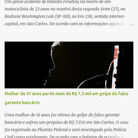
Um grave acidente de trânsito resultou na morte de um
motociclista de 23 anos na manhã desta segunda-feira (27), na
Rodovia Washington Luís (SP-310), no km 238, sentido interior-
capital, em São Carlos. De acordo com as informações apuradas no
local, a vítima conduzia uma motocicleta quando acabou colidindo
na traseira de um Jeep Renegade. Segundo relato da condutora do
veículo, o trânsito estava lento e congestionado devido a obras
realizadas na rodovia, momento em que ocorreu o impacto. Com
a violência da colisão, o motociclista foi arremessado ao solo.
Testemunhas relataram que o capacete teria se desprendido
durante o acidente. O jovem sofreu ferimentos gravíssimos e
morreu ainda no local. Equipes de resgate e de atendimento da
concessionária responsável pela rodovia foram acionadas e
Mulher de 41 anos perde mais de R$ 7,5 mil em golpe do falso
realizaram a sinalização da via, além de prestarem socorro à
gerente bancário
vítima. No entanto, o óbito foi constatado ainda no local do
acidente. A Polícia Militar Rodoviária compareceu para o registro
Uma mulher de 41 anos foi vítima do golpe do falso gerente
da ocorrência...
bancário e sofreu um prejuízo de R$ 7.550 em São Carlos. O caso
foi registrado no Plantão Policial e será investigado pela Polícia
Civil como estelionato. De acordo com o boletim de ocorrência, a