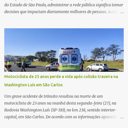
do Estado de São Paulo, administrar a rede pública significa tomar
decisões que impactam diariamente milhares de pessoas. A cidade
concentra hospitais, unidades especializadas e serviços de média e
alta complexidade que atendem pacientes não apenas do
município, mas também de diversas cidades do entorno,
ampliando significativamente a responsabilidade da gestão sobre
o Sistema Único de Saúde (SUS). Nos últimos anos, o Governo
Federal tem ampliado investimentos destinados ao fortalecimento
da atenção básica, da infraestrutura hospitalar e da
regionalização dos serviços de saúde. Entretanto, em um cenário
de demandas crescentes e recursos necessariamente limitados, a
Motociclista de 23 anos perde a vida após colisão traseira na
principal missão da gestão pública não é apenas investir mais,
Washington Luís em São Carlos
mas decidir melhor onde investir para produzir o maior benefício
possível à população. Essa reflexão encontra respaldo tanto na
Um grave acidente de trânsito resultou na morte de um
teoria da admini...
motociclista de 23 anos na manhã desta segunda-feira (27), na
Rodovia Washington Luís (SP-310), no km 238, sentido interior-
capital, em São Carlos. De acordo com as informações apuradas no
local, a vítima conduzia uma motocicleta quando acabou colidindo