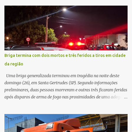
na traseira de um Jeep Renegade. Segundo relato da condutora do
veículo, o trânsito estava lento e congestionado devido a obras
realizadas na rodovia, momento em que ocorreu o impacto. Com
a violência da colisão, o motociclista foi arremessado ao solo.
Testemunhas relataram que o capacete teria se desprendido
durante o acidente. O jovem sofreu ferimentos gravíssimos e
morreu ainda no local. Equipes de resgate e de atendimento da
concessionária responsável pela rodovia foram acionadas e
Briga termina com dois mortos e três feridos a tiros em cidade
realizaram a sinalização da via, além de prestarem socorro à
da região
vítima. No entanto, o óbito foi constatado ainda no local do
acidente. A Polícia Militar Rodoviária compareceu para o registro
Uma briga generalizada terminou em tragédia na noite deste
da ocorrência...
domingo (26), em Santa Gertrudes (SP). Segundo informações
preliminares, duas pessoas morreram e outras três ficaram feridas
após disparos de arma de fogo nas proximidades de uma adega. O
caso aconteceu por volta das 20h40, na região da Avenida João
Vitte. De acordo com as primeiras informações, a confusão teria
começado dentro do estabelecimento e se estendido para a área
externa, quando dois homens armados passaram a efetuar