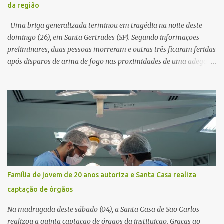
da região
horas. Sem conseguir acessar o sistema, a vítima tentou
novamente contato com o suposto gerente, mas não obteve
Uma briga generalizada terminou em tragédia na noite deste
resposta. Na segunda-fe...
domingo (26), em Santa Gertrudes (SP). Segundo informações
preliminares, duas pessoas morreram e outras três ficaram feridas
após disparos de arma de fogo nas proximidades de uma adega. O
caso aconteceu por volta das 20h40, na região da Avenida João
Vitte. De acordo com as primeiras informações, a confusão teria
começado dentro do estabelecimento e se estendido para a área
externa, quando dois homens armados passaram a efetuar
diversos disparos. Duas vítimas morreram ainda no local. Outras
três pessoas foram baleadas e socorridas. Até o momento, não
foram divulgadas informações oficiais sobre o estado de saúde dos
feridos. Equipes da Polícia Militar de Santa Gertrudes atenderam a
ocorrência e isolaram a área para o trabalho da perícia. Até a
Família de jovem de 20 anos autoriza e Santa Casa realiza
última atualização, nenhum suspeito havia sido preso. A Polícia
captação de órgãos
Civil investigará a motivação da briga, a autoria dos disparos e as
circunstâncias do crime. A ocorrência segue em anda...
Na madrugada deste sábado (04), a Santa Casa de São Carlos
realizou a quinta captação de órgãos da instituição. Graças ao