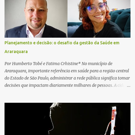
caminhão. Equipes de resgate foram rapidamente deslocadas ao
local e encontraram a vítima em parada cardiorrespiratória. Os
socorristas iniciaram imediatamente as manobras de reanimação
cardiopulmonar (RCP), porém, apesar de todos os esforços, o
motorista não respondeu aos procedimentos. Às 17h03, médicos
da Unidade de Suporte Avançado constataram o óbito da vítima.
Planejamento e decisão: o desafio da gestão da Saúde em
Fonte: São Carlos Agora
Araraquara
Por Humberto Tobé e Fatima Crhistine* No município de
Araraquara, importante referência em saúde para a região central
do Estado de São Paulo, administrar a rede pública significa tomar
decisões que impactam diariamente milhares de pessoas. A cidade
concentra hospitais, unidades especializadas e serviços de média e
alta complexidade que atendem pacientes não apenas do
município, mas também de diversas cidades do entorno,
ampliando significativamente a responsabilidade da gestão sobre
o Sistema Único de Saúde (SUS). Nos últimos anos, o Governo
Federal tem ampliado investimentos destinados ao fortalecimento