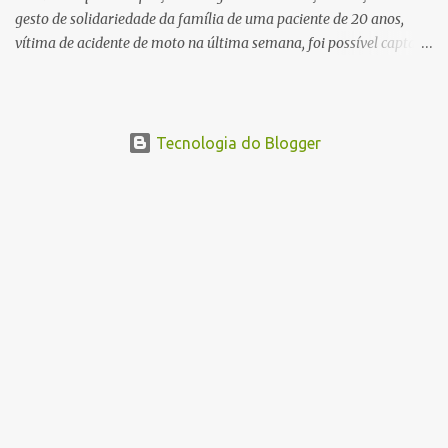
gesto de solidariedade da família de uma paciente de 20 anos,
vítima de acidente de moto na última semana, foi possível captar o
coração, os rins e as córneas, possibilitando que até cinco pessoas
tenham uma nova oportunidade de vida por meio do transplante.
Por se tratar de um órgão com curto tempo de preservação, a
equipe responsável pela captação do coração chegou a São Carlos
Tecnologia do Blogger
em uma aeronave da Força Aérea Brasileira (FAB), garantindo
agilidade no transporte e na realização do procedimento. Após a
retirada do órgão, a Guarda Civil Municipal (GCM), por meio da
Prefeitura de São Carlos, realizou o transporte do coração até o
aeroporto, de onde a aeronave da FAB seguiu com o órgão para
dar continuidade ao processo de transplante. A captação foi
coordenada pela Comissão Intra-Hospitalar de Doação de Órgãos
e Tecidos para Transplantes (CIHDOTT) da Santa Ca...