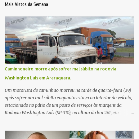
Mais Vistos da Semana
Caminhoneiro morre após sofrer mal súbito na rodovia
Washington Luís em Araraquara.
Um motorista de caminhão morreu na tarde de quarta-feira (29)
após sofrer um mal súbito enquanto estava no interior do veículo,
estacionado no pátio de um posto de serviços às margens da
Rodovia Washington Luís (SP-310), na altura do km 261, em
Araraquara. De acordo com informações da Artesp, a
concessionária foi acionada por meio do telefone 0800 após
relatos de que havia um condutor inconsciente dentro de um