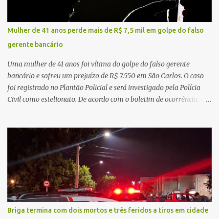
da atenção básica, da infraestrutura hospitalar e da
regionalização dos serviços de saúde. Entretanto, em um cenário
de demandas crescentes e recursos necessariamente limitados, a
Mulher de 41 anos perde mais de R$ 7,5 mil em golpe do falso
principal missão da gestão pública não é apenas investir mais,
gerente bancário
mas decidir melhor onde investir para produzir o maior benefício
possível à população. Essa reflexão encontra respaldo tanto na
Uma mulher de 41 anos foi vítima do golpe do falso gerente
teoria da admini...
bancário e sofreu um prejuízo de R$ 7.550 em São Carlos. O caso
foi registrado no Plantão Policial e será investigado pela Polícia
Civil como estelionato. De acordo com o boletim de ocorrência, a
vítima recebeu contato pelo WhatsApp de um homem que
afirmava ser o novo gerente da conta bancária da empresa. O
suspeito alegou que seria necessário atualizar o cadastro da conta
e passou a orientar a vítima sobre os procedimentos que deveriam
ser realizados. Dias depois, o golpista enviou um documento em
PDF simulando uma comunicação oficial da instituição financeira.
Na sequência, entrou em contato por telefone e encaminhou um
link, orientando a vítima a acessá-lo pelo computador para
concluir a suposta atualização cadastral. Após realizar o
Briga termina com dois mortos e três feridos a tiros em cidade
procedimento, a conta bancária ficou bloqueada por algumas