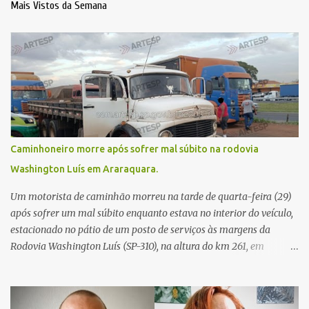
Mais Vistos da Semana
Caminhoneiro morre após sofrer mal súbito na rodovia
Washington Luís em Araraquara.
Um motorista de caminhão morreu na tarde de quarta-feira (29)
após sofrer um mal súbito enquanto estava no interior do veículo,
estacionado no pátio de um posto de serviços às margens da
Rodovia Washington Luís (SP-310), na altura do km 261, em
Araraquara. De acordo com informações da Artesp, a
concessionária foi acionada por meio do telefone 0800 após
relatos de que havia um condutor inconsciente dentro de um