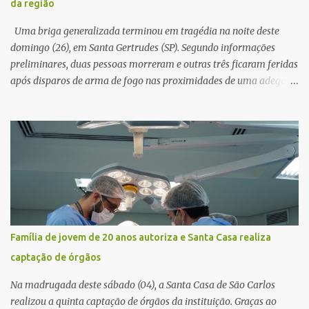
da região
horas. Sem conseguir acessar o sistema, a vítima tentou
novamente contato com o suposto gerente, mas não obteve
Uma briga generalizada terminou em tragédia na noite deste
resposta. Na segunda-fe...
domingo (26), em Santa Gertrudes (SP). Segundo informações
preliminares, duas pessoas morreram e outras três ficaram feridas
após disparos de arma de fogo nas proximidades de uma adega. O
caso aconteceu por volta das 20h40, na região da Avenida João
Vitte. De acordo com as primeiras informações, a confusão teria
começado dentro do estabelecimento e se estendido para a área
externa, quando dois homens armados passaram a efetuar
diversos disparos. Duas vítimas morreram ainda no local. Outras
três pessoas foram baleadas e socorridas. Até o momento, não
foram divulgadas informações oficiais sobre o estado de saúde dos
feridos. Equipes da Polícia Militar de Santa Gertrudes atenderam a
ocorrência e isolaram a área para o trabalho da perícia. Até a
Família de jovem de 20 anos autoriza e Santa Casa realiza
última atualização, nenhum suspeito havia sido preso. A Polícia
captação de órgãos
Civil investigará a motivação da briga, a autoria dos disparos e as
circunstâncias do crime. A ocorrência segue em anda...
Na madrugada deste sábado (04), a Santa Casa de São Carlos
realizou a quinta captação de órgãos da instituição. Graças ao