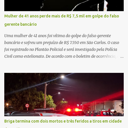
regionalização dos serviços de saúde. Entretanto, em um cenário
de demandas crescentes e recursos necessariamente limitados, a
Mulher de 41 anos perde mais de R$ 7,5 mil em golpe do falso
principal missão da gestão pública não é apenas investir mais,
gerente bancário
mas decidir melhor onde investir para produzir o maior benefício
possível à população. Essa reflexão encontra respaldo tanto na
Uma mulher de 41 anos foi vítima do golpe do falso gerente
teoria da admini...
bancário e sofreu um prejuízo de R$ 7.550 em São Carlos. O caso
foi registrado no Plantão Policial e será investigado pela Polícia
Civil como estelionato. De acordo com o boletim de ocorrência, a
vítima recebeu contato pelo WhatsApp de um homem que
afirmava ser o novo gerente da conta bancária da empresa. O
suspeito alegou que seria necessário atualizar o cadastro da conta
e passou a orientar a vítima sobre os procedimentos que deveriam
ser realizados. Dias depois, o golpista enviou um documento em
PDF simulando uma comunicação oficial da instituição financeira.
Na sequência, entrou em contato por telefone e encaminhou um
link, orientando a vítima a acessá-lo pelo computador para
concluir a suposta atualização cadastral. Após realizar o
Briga termina com dois mortos e três feridos a tiros em cidade
procedimento, a conta bancária ficou bloqueada por algumas