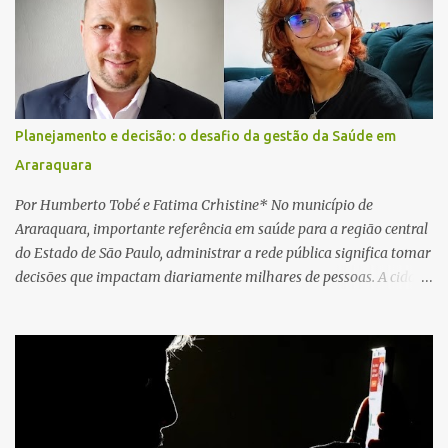
caminhão. Equipes de resgate foram rapidamente deslocadas ao
local e encontraram a vítima em parada cardiorrespiratória. Os
socorristas iniciaram imediatamente as manobras de reanimação
cardiopulmonar (RCP), porém, apesar de todos os esforços, o
motorista não respondeu aos procedimentos. Às 17h03, médicos
da Unidade de Suporte Avançado constataram o óbito da vítima.
Planejamento e decisão: o desafio da gestão da Saúde em
Fonte: São Carlos Agora
Araraquara
Por Humberto Tobé e Fatima Crhistine* No município de
Araraquara, importante referência em saúde para a região central
do Estado de São Paulo, administrar a rede pública significa tomar
decisões que impactam diariamente milhares de pessoas. A cidade
concentra hospitais, unidades especializadas e serviços de média e
alta complexidade que atendem pacientes não apenas do
município, mas também de diversas cidades do entorno,
ampliando significativamente a responsabilidade da gestão sobre
o Sistema Único de Saúde (SUS). Nos últimos anos, o Governo
Federal tem ampliado investimentos destinados ao fortalecimento
da atenção básica, da infraestrutura hospitalar e da