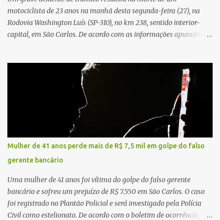
motociclista de 23 anos na manhã desta segunda-feira (27), na
Rodovia Washington Luís (SP-310), no km 238, sentido interior-
capital, em São Carlos. De acordo com as informações apuradas no
local, a vítima conduzia uma motocicleta quando acabou colidindo
na traseira de um Jeep Renegade. Segundo relato da condutora do
veículo, o trânsito estava lento e congestionado devido a obras
realizadas na rodovia, momento em que ocorreu o impacto. Com
a violência da colisão, o motociclista foi arremessado ao solo.
Testemunhas relataram que o capacete teria se desprendido
durante o acidente. O jovem sofreu ferimentos gravíssimos e
morreu ainda no local. Equipes de resgate e de atendimento da
concessionária responsável pela rodovia foram acionadas e
Mulher de 41 anos perde mais de R$ 7,5 mil em golpe do falso
realizaram a sinalização da via, além de prestarem socorro à
gerente bancário
vítima. No entanto, o óbito foi constatado ainda no local do
acidente. A Polícia Militar Rodoviária compareceu para o registro
Uma mulher de 41 anos foi vítima do golpe do falso gerente
da ocorrência...
bancário e sofreu um prejuízo de R$ 7.550 em São Carlos. O caso
foi registrado no Plantão Policial e será investigado pela Polícia
Civil como estelionato. De acordo com o boletim de ocorrência, a