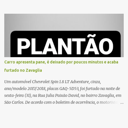
vítima recebeu contato pelo WhatsApp de um homem que
afirmava ser o novo gerente da conta bancária da empresa. O
suspeito alegou que seria necessário atualizar o cadastro da conta
e passou a orientar a vítima sobre os procedimentos que deveriam
ser realizados. Dias depois, o golpista enviou um documento em
PDF simulando uma comunicação oficial da instituição financeira.
Na sequência, entrou em contato por telefone e encaminhou um
link, orientando a vítima a acessá-lo pelo computador para
concluir a suposta atualização cadastral. Após realizar o
Carro apresenta pane, é deixado por poucos minutos e acaba
procedimento, a conta bancária ficou bloqueada por algumas
furtado no Zavaglia
horas. Sem conseguir acessar o sistema, a vítima tentou
novamente contato com o suposto gerente, mas não obteve
Um automóvel Chevrolet Spin 1.8 LT Adventure, cinza,
resposta. Na segunda-fe...
ano/modelo 2017/2018, placas GAQ-5D53, foi furtado na noite de
sexta-feira (31), na Rua Julia Paixão David, no bairro Zavaglia, em
São Carlos. De acordo com o boletim de ocorrência, o motorista
seguia pela via quando o veículo apresentou uma pane elétrica no
painel, deixando de funcionar e impossibilitando uma nova
partida. Ainda segundo o registro policial, o condutor estacionou o