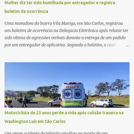
Mulher diz ter sido humilhada por entregador e registra
última atualização, nenhum suspeito havia sido preso. A Polícia
boletim de ocorrência
Civil investigará a motivação da briga, a autoria dos disparos e as
circunstâncias do crime. A ocorrência segue em anda...
Uma moradora do bairro Vila Marigo, em São Carlos, registrou
um boletim de ocorrência na Delegacia Eletrônica após relatar ter
sido vítima de agressões verbais durante a entrega de um pedido
por um entregador de aplicativo. Segundo o boletim, o caso
ocorreu por volta das 17h de sexta-feira (31). A mulher afirmou
que o entregador teria acionado o interfone de forma equivocada
e, em seguida, passou a gritar em frente ao prédio, chamando a
atenção de moradores e de pessoas que estavam nas
proximidades. Ainda conforme o registro policial, a vítima relatou
que, ao receber a entrega, voltou a ser ofendida com palavras de
baixo calão e insultos. Ela informou à Polícia Civil que mora
sozinha e que se sentiu ameaçada, coagida e humilhada com a
situação. Fonte: São Carlos Agora
Motociclista de 23 anos perde a vida após colisão traseira na
Washington Luís em São Carlos
Um grave acidente de trânsito resultou na morte de um