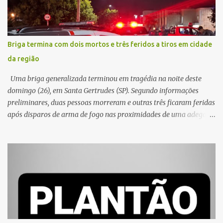
Briga termina com dois mortos e três feridos a tiros em cidade
da região
Uma briga generalizada terminou em tragédia na noite deste
domingo (26), em Santa Gertrudes (SP). Segundo informações
preliminares, duas pessoas morreram e outras três ficaram feridas
após disparos de arma de fogo nas proximidades de uma adega. O
caso aconteceu por volta das 20h40, na região da Avenida João
Vitte. De acordo com as primeiras informações, a confusão teria
começado dentro do estabelecimento e se estendido para a área
externa, quando dois homens armados passaram a efetuar
diversos disparos. Duas vítimas morreram ainda no local. Outras
três pessoas foram baleadas e socorridas. Até o momento, não
foram divulgadas informações oficiais sobre o estado de saúde dos
feridos. Equipes da Polícia Militar de Santa Gertrudes atenderam a
ocorrência e isolaram a área para o trabalho da perícia. Até a