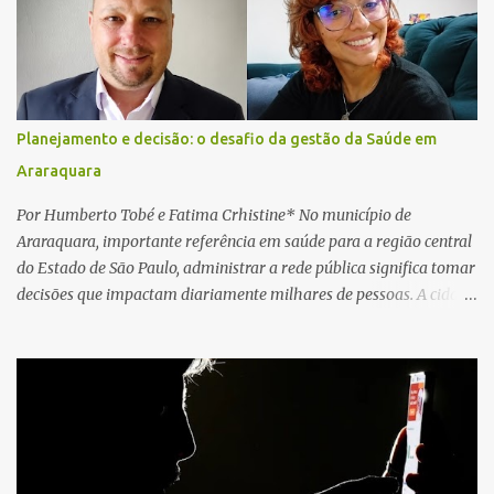
local e encontraram a vítima em parada cardiorrespiratória. Os
socorristas iniciaram imediatamente as manobras de reanimação
cardiopulmonar (RCP), porém, apesar de todos os esforços, o
motorista não respondeu aos procedimentos. Às 17h03, médicos
da Unidade de Suporte Avançado constataram o óbito da vítima.
Planejamento e decisão: o desafio da gestão da Saúde em
Fonte: São Carlos Agora
Araraquara
Por Humberto Tobé e Fatima Crhistine* No município de
Araraquara, importante referência em saúde para a região central
do Estado de São Paulo, administrar a rede pública significa tomar
decisões que impactam diariamente milhares de pessoas. A cidade
concentra hospitais, unidades especializadas e serviços de média e
alta complexidade que atendem pacientes não apenas do
município, mas também de diversas cidades do entorno,
ampliando significativamente a responsabilidade da gestão sobre
o Sistema Único de Saúde (SUS). Nos últimos anos, o Governo
Federal tem ampliado investimentos destinados ao fortalecimento
da atenção básica, da infraestrutura hospitalar e da