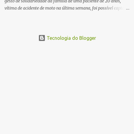
gesto de solidariedade da família de uma paciente de 20 anos,
vítima de acidente de moto na última semana, foi possível captar o
coração, os rins e as córneas, possibilitando que até cinco pessoas
tenham uma nova oportunidade de vida por meio do transplante.
Por se tratar de um órgão com curto tempo de preservação, a
equipe responsável pela captação do coração chegou a São Carlos
Tecnologia do Blogger
em uma aeronave da Força Aérea Brasileira (FAB), garantindo
agilidade no transporte e na realização do procedimento. Após a
retirada do órgão, a Guarda Civil Municipal (GCM), por meio da
Prefeitura de São Carlos, realizou o transporte do coração até o
aeroporto, de onde a aeronave da FAB seguiu com o órgão para
dar continuidade ao processo de transplante. A captação foi
coordenada pela Comissão Intra-Hospitalar de Doação de Órgãos
e Tecidos para Transplantes (CIHDOTT) da Santa Ca...