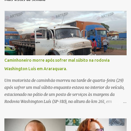
Caminhoneiro morre após sofrer mal súbito na rodovia
Washington Luís em Araraquara.
Um motorista de caminhão morreu na tarde de quarta-feira (29)
após sofrer um mal súbito enquanto estava no interior do veículo,
estacionado no pátio de um posto de serviços às margens da
Rodovia Washington Luís (SP-310), na altura do km 261, em
Araraquara. De acordo com informações da Artesp, a
concessionária foi acionada por meio do telefone 0800 após
relatos de que havia um condutor inconsciente dentro de um
caminhão. Equipes de resgate foram rapidamente deslocadas ao