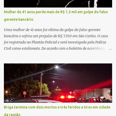
regionalização dos serviços de saúde. Entretanto, em um cenário
de demandas crescentes e recursos necessariamente limitados, a
Mulher de 41 anos perde mais de R$ 7,5 mil em golpe do falso
principal missão da gestão pública não é apenas investir mais,
gerente bancário
mas decidir melhor onde investir para produzir o maior benefício
possível à população. Essa reflexão encontra respaldo tanto na
Uma mulher de 41 anos foi vítima do golpe do falso gerente
teoria da admini...
bancário e sofreu um prejuízo de R$ 7.550 em São Carlos. O caso
foi registrado no Plantão Policial e será investigado pela Polícia
Civil como estelionato. De acordo com o boletim de ocorrência, a
vítima recebeu contato pelo WhatsApp de um homem que
afirmava ser o novo gerente da conta bancária da empresa. O
suspeito alegou que seria necessário atualizar o cadastro da conta
e passou a orientar a vítima sobre os procedimentos que deveriam
ser realizados. Dias depois, o golpista enviou um documento em
PDF simulando uma comunicação oficial da instituição financeira.
Na sequência, entrou em contato por telefone e encaminhou um
link, orientando a vítima a acessá-lo pelo computador para
concluir a suposta atualização cadastral. Após realizar o
Briga termina com dois mortos e três feridos a tiros em cidade
procedimento, a conta bancária ficou bloqueada por algumas
da região