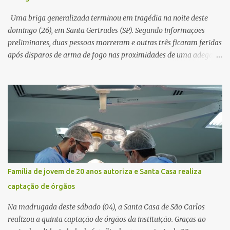
horas. Sem conseguir acessar o sistema, a vítima tentou
novamente contato com o suposto gerente, mas não obteve
Uma briga generalizada terminou em tragédia na noite deste
resposta. Na segunda-fe...
domingo (26), em Santa Gertrudes (SP). Segundo informações
preliminares, duas pessoas morreram e outras três ficaram feridas
após disparos de arma de fogo nas proximidades de uma adega. O
caso aconteceu por volta das 20h40, na região da Avenida João
Vitte. De acordo com as primeiras informações, a confusão teria
começado dentro do estabelecimento e se estendido para a área
externa, quando dois homens armados passaram a efetuar
diversos disparos. Duas vítimas morreram ainda no local. Outras
três pessoas foram baleadas e socorridas. Até o momento, não
foram divulgadas informações oficiais sobre o estado de saúde dos
feridos. Equipes da Polícia Militar de Santa Gertrudes atenderam a
ocorrência e isolaram a área para o trabalho da perícia. Até a
Família de jovem de 20 anos autoriza e Santa Casa realiza
última atualização, nenhum suspeito havia sido preso. A Polícia
captação de órgãos
Civil investigará a motivação da briga, a autoria dos disparos e as
circunstâncias do crime. A ocorrência segue em anda...
Na madrugada deste sábado (04), a Santa Casa de São Carlos
realizou a quinta captação de órgãos da instituição. Graças ao