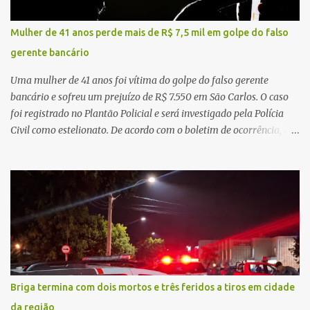
regionalização dos serviços de saúde. Entretanto, em um cenário
de demandas crescentes e recursos necessariamente limitados, a
Mulher de 41 anos perde mais de R$ 7,5 mil em golpe do falso
principal missão da gestão pública não é apenas investir mais,
gerente bancário
mas decidir melhor onde investir para produzir o maior benefício
possível à população. Essa reflexão encontra respaldo tanto na
Uma mulher de 41 anos foi vítima do golpe do falso gerente
teoria da admini...
bancário e sofreu um prejuízo de R$ 7.550 em São Carlos. O caso
foi registrado no Plantão Policial e será investigado pela Polícia
Civil como estelionato. De acordo com o boletim de ocorrência, a
vítima recebeu contato pelo WhatsApp de um homem que
afirmava ser o novo gerente da conta bancária da empresa. O
suspeito alegou que seria necessário atualizar o cadastro da conta
e passou a orientar a vítima sobre os procedimentos que deveriam
ser realizados. Dias depois, o golpista enviou um documento em
PDF simulando uma comunicação oficial da instituição financeira.
Na sequência, entrou em contato por telefone e encaminhou um
link, orientando a vítima a acessá-lo pelo computador para
concluir a suposta atualização cadastral. Após realizar o
Briga termina com dois mortos e três feridos a tiros em cidade
procedimento, a conta bancária ficou bloqueada por algumas
da região