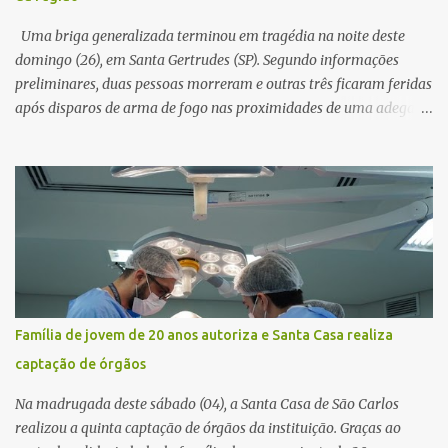
horas. Sem conseguir acessar o sistema, a vítima tentou
novamente contato com o suposto gerente, mas não obteve
Uma briga generalizada terminou em tragédia na noite deste
resposta. Na segunda-fe...
domingo (26), em Santa Gertrudes (SP). Segundo informações
preliminares, duas pessoas morreram e outras três ficaram feridas
após disparos de arma de fogo nas proximidades de uma adega. O
caso aconteceu por volta das 20h40, na região da Avenida João
Vitte. De acordo com as primeiras informações, a confusão teria
começado dentro do estabelecimento e se estendido para a área
externa, quando dois homens armados passaram a efetuar
diversos disparos. Duas vítimas morreram ainda no local. Outras
três pessoas foram baleadas e socorridas. Até o momento, não
foram divulgadas informações oficiais sobre o estado de saúde dos
feridos. Equipes da Polícia Militar de Santa Gertrudes atenderam a
ocorrência e isolaram a área para o trabalho da perícia. Até a
Família de jovem de 20 anos autoriza e Santa Casa realiza
última atualização, nenhum suspeito havia sido preso. A Polícia
captação de órgãos
Civil investigará a motivação da briga, a autoria dos disparos e as
circunstâncias do crime. A ocorrência segue em anda...
Na madrugada deste sábado (04), a Santa Casa de São Carlos
realizou a quinta captação de órgãos da instituição. Graças ao