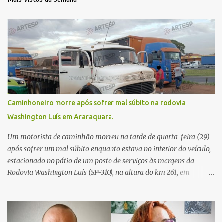
Caminhoneiro morre após sofrer mal súbito na rodovia
Washington Luís em Araraquara.
Um motorista de caminhão morreu na tarde de quarta-feira (29)
após sofrer um mal súbito enquanto estava no interior do veículo,
estacionado no pátio de um posto de serviços às margens da
Rodovia Washington Luís (SP-310), na altura do km 261, em
Araraquara. De acordo com informações da Artesp, a
concessionária foi acionada por meio do telefone 0800 após
relatos de que havia um condutor inconsciente dentro de um
caminhão. Equipes de resgate foram rapidamente deslocadas ao