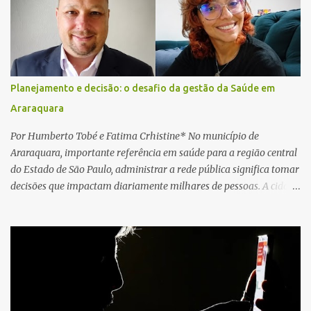
local e encontraram a vítima em parada cardiorrespiratória. Os
socorristas iniciaram imediatamente as manobras de reanimação
cardiopulmonar (RCP), porém, apesar de todos os esforços, o
motorista não respondeu aos procedimentos. Às 17h03, médicos
da Unidade de Suporte Avançado constataram o óbito da vítima.
Planejamento e decisão: o desafio da gestão da Saúde em
Fonte: São Carlos Agora
Araraquara
Por Humberto Tobé e Fatima Crhistine* No município de
Araraquara, importante referência em saúde para a região central
do Estado de São Paulo, administrar a rede pública significa tomar
decisões que impactam diariamente milhares de pessoas. A cidade
concentra hospitais, unidades especializadas e serviços de média e
alta complexidade que atendem pacientes não apenas do
município, mas também de diversas cidades do entorno,
ampliando significativamente a responsabilidade da gestão sobre
o Sistema Único de Saúde (SUS). Nos últimos anos, o Governo
Federal tem ampliado investimentos destinados ao fortalecimento
da atenção básica, da infraestrutura hospitalar e da