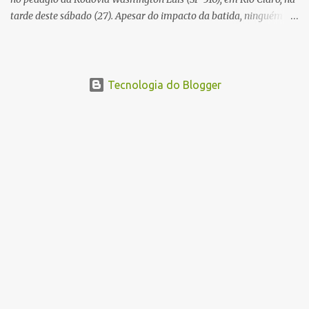
tarde deste sábado (27). Apesar do impacto da batida, ninguém
ficou ferido. A ocorrência foi registrada por volta das 12h16, no
quilômetro 182, sentido norte. Segundo informações do Centro de
Controle Operacional (CCO) da concessionária Eixo SP, o acidente
aconteceu devido a uma falha técnica na praça de cobrança.
Tecnologia do Blogger
Dinâmica do acidente De acordo com o relato do motorista do
ônibus (modelo M. Benz/Busscar), ao entrar na pista de cobrança
automática (AVI 20), a cancela eletrônica não realizou a abertura
automática, o que o obrigou a frear o veículo. Um caminhão
Scania P 360, que trafegava logo atrás, não conseguiu parar a
tempo e colidiu contra a traseira do ônibus. Apesar da interdição
parcial da praça de pedágio, a concessionária informou que não
houve registro de congestionamento significativo no trecho, ...