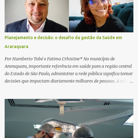
ser realizados. Dias depois, o golpista enviou um documento em
PDF simulando uma comunicação oficial da instituição financeira.
Na sequência, entrou em contato por telefone e encaminhou um
link, orientando a vítima a acessá-lo pelo computador para
concluir a suposta atualização cadastral. Após realizar o
Planejamento e decisão: o desafio da gestão da Saúde em
procedimento, a conta bancária ficou bloqueada por algumas
Araraquara
horas. Sem conseguir acessar o sistema, a vítima tentou
novamente contato com o suposto gerente, mas não obteve
Por Humberto Tobé e Fatima Crhistine* No município de
resposta. Na segunda-fe...
Araraquara, importante referência em saúde para a região central
do Estado de São Paulo, administrar a rede pública significa tomar
decisões que impactam diariamente milhares de pessoas. A cidade
concentra hospitais, unidades especializadas e serviços de média e
alta complexidade que atendem pacientes não apenas do
município, mas também de diversas cidades do entorno,
ampliando significativamente a responsabilidade da gestão sobre
o Sistema Único de Saúde (SUS). Nos últimos anos, o Governo
Federal tem ampliado investimentos destinados ao fortalecimento
da atenção básica, da infraestrutura hospitalar e da