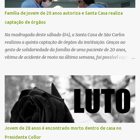
regionalização dos serviços de saúde. Entretanto, em um cenário
de demandas crescentes e recursos necessariamente limitados, a
Família de jovem de 20 anos autoriza e Santa Casa realiza
principal missão da gestão pública não é apenas investir mais,
captação de órgãos
mas decidir melhor onde investir para produzir o maior benefício
possível à população. Essa reflexão encontra respaldo tanto na
Na madrugada deste sábado (04), a Santa Casa de São Carlos
teoria da admini...
realizou a quinta captação de órgãos da instituição. Graças ao
gesto de solidariedade da família de uma paciente de 20 anos,
vítima de acidente de moto na última semana, foi possível captar o
coração, os rins e as córneas, possibilitando que até cinco pessoas
tenham uma nova oportunidade de vida por meio do transplante.
Por se tratar de um órgão com curto tempo de preservação, a
equipe responsável pela captação do coração chegou a São Carlos
em uma aeronave da Força Aérea Brasileira (FAB), garantindo
agilidade no transporte e na realização do procedimento. Após a
retirada do órgão, a Guarda Civil Municipal (GCM), por meio da
Prefeitura de São Carlos, realizou o transporte do coração até o
aeroporto, de onde a aeronave da FAB seguiu com o órgão para
Jovem de 28 anos é encontrado morto dentro de casa no
dar continuidade ao processo de transplante. A captação foi
Presidente Collor
coordenada pela Comissão Intra-Hospitalar de Doação de Órgãos