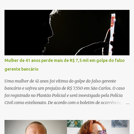
Mulher de 41 anos perde mais de R$ 7,5 mil em golpe do falso
gerente bancário
Uma mulher de 41 anos foi vítima do golpe do falso gerente
bancário e sofreu um prejuízo de R$ 7.550 em São Carlos. O caso
foi registrado no Plantão Policial e será investigado pela Polícia
Civil como estelionato. De acordo com o boletim de ocorrência, a
vítima recebeu contato pelo WhatsApp de um homem que
afirmava ser o novo gerente da conta bancária da empresa. O
suspeito alegou que seria necessário atualizar o cadastro da conta
e passou a orientar a vítima sobre os procedimentos que deveriam