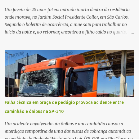
e Tecidos para Transplantes (CIHDOTT) da Santa Ca...
Um jovem de 28 anos foi encontrado morto dentro da residência
onde morava, no Jardim Social Presidente Collor, em São Carlos.
Segundo o boletim de ocorrência, a mãe saiu para trabalhar no
início da noite e, ao retornar, encontrou o filho caído no quarto,
com espuma na boca, acionando imediatamente o Samu. O
médico confirmou o óbito no local. Familiares informaram que o
jovem apresentava problemas de saúde. Fonte: São Carlos Agora
Falha técnica em praça de pedágio provoca acidente entre
caminhão e ônibus na SP-310
Um acidente envolvendo um ônibus e um caminhão causou a
interdição temporária de uma das pistas de cobrança automática
no pedágio da Rodovia Washington Luís (SP-310), em Rio Claro, na