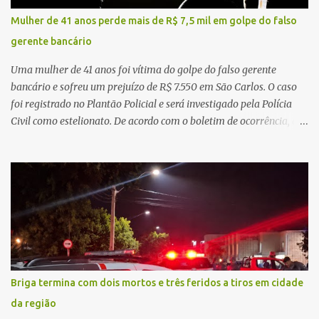
de demandas crescentes e recursos necessariamente limitados, a
Mulher de 41 anos perde mais de R$ 7,5 mil em golpe do falso
principal missão da gestão pública não é apenas investir mais,
gerente bancário
mas decidir melhor onde investir para produzir o maior benefício
possível à população. Essa reflexão encontra respaldo tanto na
Uma mulher de 41 anos foi vítima do golpe do falso gerente
teoria da admini...
bancário e sofreu um prejuízo de R$ 7.550 em São Carlos. O caso
foi registrado no Plantão Policial e será investigado pela Polícia
Civil como estelionato. De acordo com o boletim de ocorrência, a
vítima recebeu contato pelo WhatsApp de um homem que
afirmava ser o novo gerente da conta bancária da empresa. O
suspeito alegou que seria necessário atualizar o cadastro da conta
e passou a orientar a vítima sobre os procedimentos que deveriam
ser realizados. Dias depois, o golpista enviou um documento em
PDF simulando uma comunicação oficial da instituição financeira.
Na sequência, entrou em contato por telefone e encaminhou um
link, orientando a vítima a acessá-lo pelo computador para
concluir a suposta atualização cadastral. Após realizar o
Briga termina com dois mortos e três feridos a tiros em cidade
procedimento, a conta bancária ficou bloqueada por algumas
da região
horas. Sem conseguir acessar o sistema, a vítima tentou