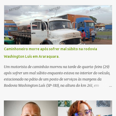
Caminhoneiro morre após sofrer mal súbito na rodovia
Washington Luís em Araraquara.
Um motorista de caminhão morreu na tarde de quarta-feira (29)
após sofrer um mal súbito enquanto estava no interior do veículo,
estacionado no pátio de um posto de serviços às margens da
Rodovia Washington Luís (SP-310), na altura do km 261, em
Araraquara. De acordo com informações da Artesp, a
concessionária foi acionada por meio do telefone 0800 após
relatos de que havia um condutor inconsciente dentro de um
caminhão. Equipes de resgate foram rapidamente deslocadas ao