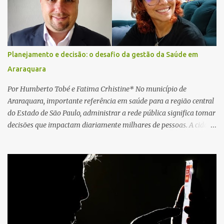
local e encontraram a vítima em parada cardiorrespiratória. Os
socorristas iniciaram imediatamente as manobras de reanimação
cardiopulmonar (RCP), porém, apesar de todos os esforços, o
motorista não respondeu aos procedimentos. Às 17h03, médicos
da Unidade de Suporte Avançado constataram o óbito da vítima.
Planejamento e decisão: o desafio da gestão da Saúde em
Fonte: São Carlos Agora
Araraquara
Por Humberto Tobé e Fatima Crhistine* No município de
Araraquara, importante referência em saúde para a região central
do Estado de São Paulo, administrar a rede pública significa tomar
decisões que impactam diariamente milhares de pessoas. A cidade
concentra hospitais, unidades especializadas e serviços de média e
alta complexidade que atendem pacientes não apenas do
município, mas também de diversas cidades do entorno,
ampliando significativamente a responsabilidade da gestão sobre
o Sistema Único de Saúde (SUS). Nos últimos anos, o Governo
Federal tem ampliado investimentos destinados ao fortalecimento
da atenção básica, da infraestrutura hospitalar e da
regionalização dos serviços de saúde. Entretanto, em um cenário