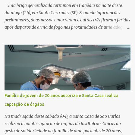
novamente contato com o suposto gerente, mas não obteve
Uma briga generalizada terminou em tragédia na noite deste
resposta. Na segunda-fe...
domingo (26), em Santa Gertrudes (SP). Segundo informações
preliminares, duas pessoas morreram e outras três ficaram feridas
após disparos de arma de fogo nas proximidades de uma adega. O
caso aconteceu por volta das 20h40, na região da Avenida João
Vitte. De acordo com as primeiras informações, a confusão teria
começado dentro do estabelecimento e se estendido para a área
externa, quando dois homens armados passaram a efetuar
diversos disparos. Duas vítimas morreram ainda no local. Outras
três pessoas foram baleadas e socorridas. Até o momento, não
foram divulgadas informações oficiais sobre o estado de saúde dos
feridos. Equipes da Polícia Militar de Santa Gertrudes atenderam a
ocorrência e isolaram a área para o trabalho da perícia. Até a
Família de jovem de 20 anos autoriza e Santa Casa realiza
última atualização, nenhum suspeito havia sido preso. A Polícia
captação de órgãos
Civil investigará a motivação da briga, a autoria dos disparos e as
circunstâncias do crime. A ocorrência segue em anda...
Na madrugada deste sábado (04), a Santa Casa de São Carlos
realizou a quinta captação de órgãos da instituição. Graças ao
gesto de solidariedade da família de uma paciente de 20 anos,