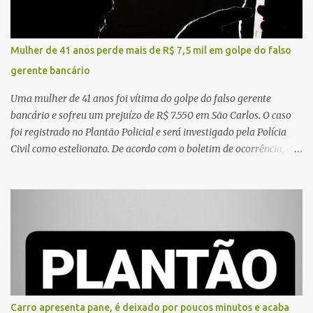
durante o acidente. O jovem sofreu ferimentos gravíssimos e
morreu ainda no local. Equipes de resgate e de atendimento da
concessionária responsável pela rodovia foram acionadas e
Mulher de 41 anos perde mais de R$ 7,5 mil em golpe do falso
realizaram a sinalização da via, além de prestarem socorro à
gerente bancário
vítima. No entanto, o óbito foi constatado ainda no local do
acidente. A Polícia Militar Rodoviária compareceu para o registro
Uma mulher de 41 anos foi vítima do golpe do falso gerente
da ocorrência...
bancário e sofreu um prejuízo de R$ 7.550 em São Carlos. O caso
foi registrado no Plantão Policial e será investigado pela Polícia
Civil como estelionato. De acordo com o boletim de ocorrência, a
vítima recebeu contato pelo WhatsApp de um homem que
afirmava ser o novo gerente da conta bancária da empresa. O
suspeito alegou que seria necessário atualizar o cadastro da conta
e passou a orientar a vítima sobre os procedimentos que deveriam
ser realizados. Dias depois, o golpista enviou um documento em
PDF simulando uma comunicação oficial da instituição financeira.
Na sequência, entrou em contato por telefone e encaminhou um
link, orientando a vítima a acessá-lo pelo computador para
concluir a suposta atualização cadastral. Após realizar o
Carro apresenta pane, é deixado por poucos minutos e acaba