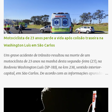
atenção de moradores e de pessoas que estavam nas
proximidades. Ainda conforme o registro policial, a vítima relatou
que, ao receber a entrega, voltou a ser ofendida com palavras de
baixo calão e insultos. Ela informou à Polícia Civil que mora
sozinha e que se sentiu ameaçada, coagida e humilhada com a
situação. Fonte: São Carlos Agora
Motociclista de 23 anos perde a vida após colisão traseira na
Washington Luís em São Carlos
Um grave acidente de trânsito resultou na morte de um
motociclista de 23 anos na manhã desta segunda-feira (27), na
Rodovia Washington Luís (SP-310), no km 238, sentido interior-
capital, em São Carlos. De acordo com as informações apuradas no
local, a vítima conduzia uma motocicleta quando acabou colidindo
na traseira de um Jeep Renegade. Segundo relato da condutora do
veículo, o trânsito estava lento e congestionado devido a obras
realizadas na rodovia, momento em que ocorreu o impacto. Com
a violência da colisão, o motociclista foi arremessado ao solo.
Testemunhas relataram que o capacete teria se desprendido