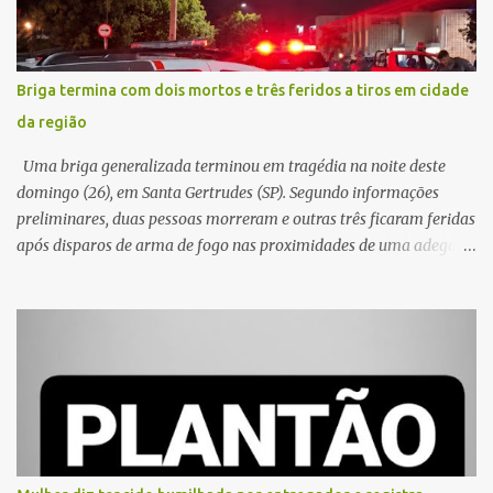
Briga termina com dois mortos e três feridos a tiros em cidade
da região
Uma briga generalizada terminou em tragédia na noite deste
domingo (26), em Santa Gertrudes (SP). Segundo informações
preliminares, duas pessoas morreram e outras três ficaram feridas
após disparos de arma de fogo nas proximidades de uma adega. O
caso aconteceu por volta das 20h40, na região da Avenida João
Vitte. De acordo com as primeiras informações, a confusão teria
começado dentro do estabelecimento e se estendido para a área
externa, quando dois homens armados passaram a efetuar
diversos disparos. Duas vítimas morreram ainda no local. Outras
três pessoas foram baleadas e socorridas. Até o momento, não
foram divulgadas informações oficiais sobre o estado de saúde dos
feridos. Equipes da Polícia Militar de Santa Gertrudes atenderam a
ocorrência e isolaram a área para o trabalho da perícia. Até a