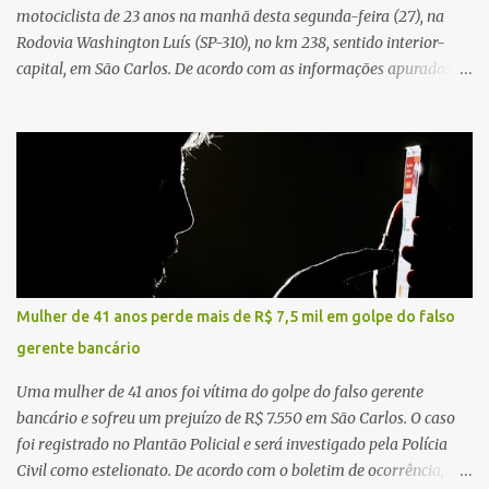
motociclista de 23 anos na manhã desta segunda-feira (27), na
Rodovia Washington Luís (SP-310), no km 238, sentido interior-
capital, em São Carlos. De acordo com as informações apuradas no
local, a vítima conduzia uma motocicleta quando acabou colidindo
na traseira de um Jeep Renegade. Segundo relato da condutora do
veículo, o trânsito estava lento e congestionado devido a obras
realizadas na rodovia, momento em que ocorreu o impacto. Com
a violência da colisão, o motociclista foi arremessado ao solo.
Testemunhas relataram que o capacete teria se desprendido
durante o acidente. O jovem sofreu ferimentos gravíssimos e
morreu ainda no local. Equipes de resgate e de atendimento da
concessionária responsável pela rodovia foram acionadas e
Mulher de 41 anos perde mais de R$ 7,5 mil em golpe do falso
realizaram a sinalização da via, além de prestarem socorro à
gerente bancário
vítima. No entanto, o óbito foi constatado ainda no local do
acidente. A Polícia Militar Rodoviária compareceu para o registro
Uma mulher de 41 anos foi vítima do golpe do falso gerente
da ocorrência...
bancário e sofreu um prejuízo de R$ 7.550 em São Carlos. O caso
foi registrado no Plantão Policial e será investigado pela Polícia
Civil como estelionato. De acordo com o boletim de ocorrência, a