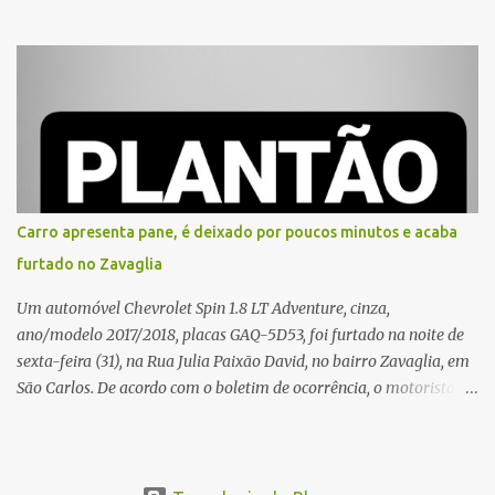
vítima recebeu contato pelo WhatsApp de um homem que
afirmava ser o novo gerente da conta bancária da empresa. O
suspeito alegou que seria necessário atualizar o cadastro da conta
e passou a orientar a vítima sobre os procedimentos que deveriam
ser realizados. Dias depois, o golpista enviou um documento em
PDF simulando uma comunicação oficial da instituição financeira.
Na sequência, entrou em contato por telefone e encaminhou um
link, orientando a vítima a acessá-lo pelo computador para
concluir a suposta atualização cadastral. Após realizar o
Carro apresenta pane, é deixado por poucos minutos e acaba
procedimento, a conta bancária ficou bloqueada por algumas
furtado no Zavaglia
horas. Sem conseguir acessar o sistema, a vítima tentou
novamente contato com o suposto gerente, mas não obteve
Um automóvel Chevrolet Spin 1.8 LT Adventure, cinza,
resposta. Na segunda-fe...
ano/modelo 2017/2018, placas GAQ-5D53, foi furtado na noite de
sexta-feira (31), na Rua Julia Paixão David, no bairro Zavaglia, em
São Carlos. De acordo com o boletim de ocorrência, o motorista
seguia pela via quando o veículo apresentou uma pane elétrica no
painel, deixando de funcionar e impossibilitando uma nova
partida. Ainda segundo o registro policial, o condutor estacionou o
carro, certificou-se de que todas as portas estavam trancadas,