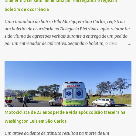
Mulher diz ter sido humilhada por entregador e registra
última atualização, nenhum suspeito havia sido preso. A Polícia
boletim de ocorrência
Civil investigará a motivação da briga, a autoria dos disparos e as
circunstâncias do crime. A ocorrência segue em anda...
Uma moradora do bairro Vila Marigo, em São Carlos, registrou
um boletim de ocorrência na Delegacia Eletrônica após relatar ter
sido vítima de agressões verbais durante a entrega de um pedido
por um entregador de aplicativo. Segundo o boletim, o caso
ocorreu por volta das 17h de sexta-feira (31). A mulher afirmou
que o entregador teria acionado o interfone de forma equivocada
e, em seguida, passou a gritar em frente ao prédio, chamando a
atenção de moradores e de pessoas que estavam nas
proximidades. Ainda conforme o registro policial, a vítima relatou
que, ao receber a entrega, voltou a ser ofendida com palavras de
baixo calão e insultos. Ela informou à Polícia Civil que mora
sozinha e que se sentiu ameaçada, coagida e humilhada com a
situação. Fonte: São Carlos Agora
Motociclista de 23 anos perde a vida após colisão traseira na
Washington Luís em São Carlos
Um grave acidente de trânsito resultou na morte de um