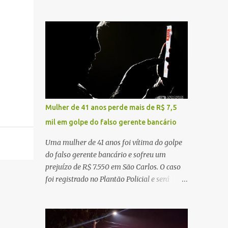
sentido interior-capital, em São Carlos. De
ruído, característica compatível com o
acordo com as informações apuradas no
problema mecânico que o veículo já
local, a vítima conduzia uma motocicleta
apresentava antes do furto. O carro possui
quando acabou colidindo na traseira de um
seguro e, segundo a v...
Jeep Renegade. Segundo relato da condutora
do veículo, o trânsito estava lento e
congestionado devido a obras realizadas na
rodovia, momento em que ocorreu o
impacto. Com a violência da colisão, o
Mulher de 41 anos perde mais de R$ 7,5
motociclista foi arremessado ao solo.
mil em golpe do falso gerente bancário
Testemunhas relataram que o capacete teria
se desprendido durante o acidente. O jovem
Uma mulher de 41 anos foi vítima do golpe
sofreu ferimentos gravíssimos e morreu
do falso gerente bancário e sofreu um
ainda no local. Equipes de resgate e de
prejuízo de R$ 7.550 em São Carlos. O caso
atendimento da concessionária responsável
foi registrado no Plantão Policial e será
pela rodovia foram acionadas e realizaram
investigado pela Polícia Civil como
a sinalização da via, além de prestarem
estelionato. De acordo com o boletim de
socorro à vítima. No entanto, o óbito foi
ocorrência, a vítima recebeu contato pelo
constatado ainda no local do acidente. A