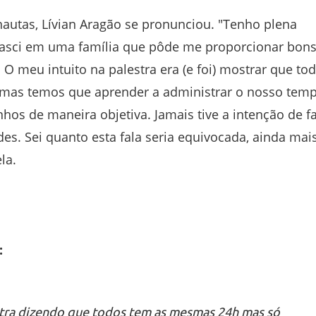
nautas, Lívian Aragão se pronunciou. "Tenho plena
 nasci em uma família que pôde me proporcionar bon
 O meu intuito na palestra era (e foi) mostrar que to
 mas temos que aprender a administrar o nosso tem
nhos de maneira objetiva. Jamais tive a intenção de fa
. Sei quanto esta fala seria equivocada, ainda mai
la.
:
lestra dizendo que todos tem as mesmas 24h mas só