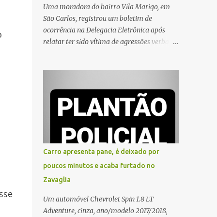
Uma moradora do bairro Vila Marigo, em
São Carlos, registrou um boletim de
ocorrência na Delegacia Eletrônica após
o
relatar ter sido vítima de agressões verbais
durante a entrega de um pedido por um
entregador de aplicativo. Segundo o boletim,
o caso ocorreu por volta das 17h de sexta-
feira (31). A mulher afirmou que o
entregador teria acionado o interfone de
forma equivocada e, em seguida, passou a
gritar em frente ao prédio, chamando a
atenção de moradores e de pessoas que
estavam nas proximidades. Ainda conforme
Carro apresenta pane, é deixado por
o registro policial, a vítima relatou que, ao
poucos minutos e acaba furtado no
receber a entrega, voltou a ser ofendida com
Zavaglia
palavras de baixo calão e insultos. Ela
sse
informou à Polícia Civil que mora sozinha e
Um automóvel Chevrolet Spin 1.8 LT
que se sentiu ameaçada, coagida e
Adventure, cinza, ano/modelo 2017/2018,
humilhada com a situação. Fonte: São