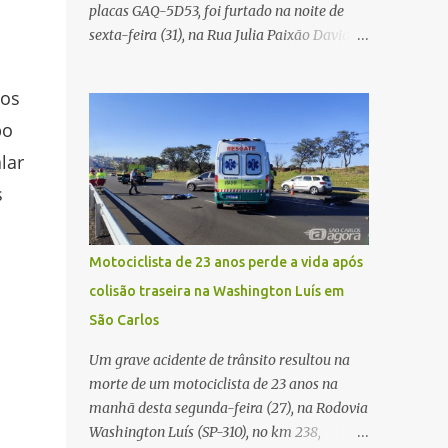
placas GAQ-5D53, foi furtado na noite de
Carlos Agora
sexta-feira (31), na Rua Julia Paixão David,
no bairro Zavaglia, em São Carlos. De
s
acordo com o boletim de ocorrência, o
dos
motorista seguia pela via quando o veículo
po
apresentou uma pane elétrica no painel,
deixando de funcionar e impossibilitando
lar
uma nova partida. Ainda segundo o registro
s
policial, o condutor estacionou o carro,
certificou-se de que todas as portas estavam
trancadas, permaneceu com a chave de
Motociclista de 23 anos perde a vida após
ignição e se ausentou do local por cerca de
colisão traseira na Washington Luís em
dez minutos para buscar ajuda. Ao retornar,
São Carlos
constatou que o automóvel havia
desaparecido. A vítima realizou buscas pelas
Um grave acidente de trânsito resultou na
imediações, mas não conseguiu localizar o
morte de um motociclista de 23 anos na
veículo. Conforme o boletim, um menino de
manhã desta segunda-feira (27), na Rodovia
aproximadamente 10 anos relatou ter visto
Washington Luís (SP-310), no km 238,
a Spin passando pelo local fazendo um forte