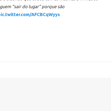
guem “sair do lugar” porque são
pic.twitter.com/AFCBCqWyys