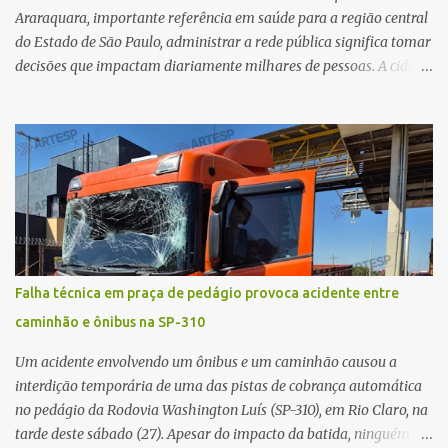
resposta. Na segunda-fe...
Araraquara, importante referência em saúde para a região central
do Estado de São Paulo, administrar a rede pública significa tomar
decisões que impactam diariamente milhares de pessoas. A cidade
concentra hospitais, unidades especializadas e serviços de média e
alta complexidade que atendem pacientes não apenas do
município, mas também de diversas cidades do entorno,
ampliando significativamente a responsabilidade da gestão sobre
o Sistema Único de Saúde (SUS). Nos últimos anos, o Governo
Federal tem ampliado investimentos destinados ao fortalecimento
da atenção básica, da infraestrutura hospitalar e da
regionalização dos serviços de saúde. Entretanto, em um cenário
de demandas crescentes e recursos necessariamente limitados, a
Falha técnica em praça de pedágio provoca acidente entre
principal missão da gestão pública não é apenas investir mais,
caminhão e ônibus na SP-310
mas decidir melhor onde investir para produzir o maior benefício
possível à população. Essa reflexão encontra respaldo tanto na
Um acidente envolvendo um ônibus e um caminhão causou a
teoria da admini...
interdição temporária de uma das pistas de cobrança automática
no pedágio da Rodovia Washington Luís (SP-310), em Rio Claro, na
tarde deste sábado (27). Apesar do impacto da batida, ninguém