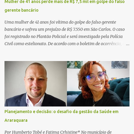
Mulher de 41 anos perde mais de R$ 7,5 mil em golpe do falso
gerente bancário
Uma mulher de 41 anos foi vítima do golpe do falso gerente
bancário e sofreu um prejuízo de R$ 7.550 em São Carlos. O caso
foi registrado no Plantão Policial e será investigado pela Polícia
Civil como estelionato. De acordo com o boletim de ocorrência, a
vítima recebeu contato pelo WhatsApp de um homem que
afirmava ser o novo gerente da conta bancária da empresa. O
suspeito alegou que seria necessário atualizar o cadastro da conta
e passou a orientar a vítima sobre os procedimentos que deveriam
ser realizados. Dias depois, o golpista enviou um documento em
PDF simulando uma comunicação oficial da instituição financeira.
Na sequência, entrou em contato por telefone e encaminhou um
link, orientando a vítima a acessá-lo pelo computador para
concluir a suposta atualização cadastral. Após realizar o
Planejamento e decisão: o desafio da gestão da Saúde em
procedimento, a conta bancária ficou bloqueada por algumas
Araraquara
horas. Sem conseguir acessar o sistema, a vítima tentou
novamente contato com o suposto gerente, mas não obteve
Por Humberto Tobé e Fatima Crhistine* No município de