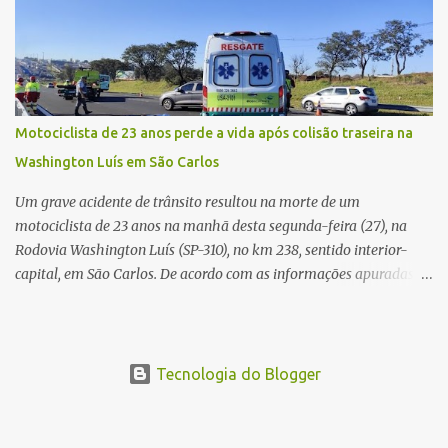
equipe responsável pela captação do coração chegou a São Carlos
em uma aeronave da Força Aérea Brasileira (FAB), garantindo
agilidade no transporte e na realização do procedimento. Após a
retirada do órgão, a Guarda Civil Municipal (GCM), por meio da
Prefeitura de São Carlos, realizou o transporte do coração até o
aeroporto, de onde a aeronave da FAB seguiu com o órgão para
Motociclista de 23 anos perde a vida após colisão traseira na
dar continuidade ao processo de transplante. A captação foi
Washington Luís em São Carlos
coordenada pela Comissão Intra-Hospitalar de Doação de Órgãos
e Tecidos para Transplantes (CIHDOTT) da Santa Ca...
Um grave acidente de trânsito resultou na morte de um
motociclista de 23 anos na manhã desta segunda-feira (27), na
Rodovia Washington Luís (SP-310), no km 238, sentido interior-
capital, em São Carlos. De acordo com as informações apuradas no
local, a vítima conduzia uma motocicleta quando acabou colidindo
na traseira de um Jeep Renegade. Segundo relato da condutora do
veículo, o trânsito estava lento e congestionado devido a obras
realizadas na rodovia, momento em que ocorreu o impacto. Com
Tecnologia do Blogger
a violência da colisão, o motociclista foi arremessado ao solo.
Testemunhas relataram que o capacete teria se desprendido
durante o acidente. O jovem sofreu ferimentos gravíssimos e