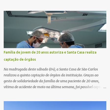
ficou ferido. A ocorrência foi registrada por volta das 12h16, no
quilômetro 182, sentido norte. Segundo informações do Centro de
Controle Operacional (CCO) da concessionária Eixo SP, o acidente
aconteceu devido a uma falha técnica na praça de cobrança.
Dinâmica do acidente De acordo com o relato do motorista do
ônibus (modelo M. Benz/Busscar), ao entrar na pista de cobrança
automática (AVI 20), a cancela eletrônica não realizou a abertura
automática, o que o obrigou a frear o veículo. Um caminhão
Scania P 360, que trafegava logo atrás, não conseguiu parar a
Família de jovem de 20 anos autoriza e Santa Casa realiza
tempo e colidiu contra a traseira do ônibus. Apesar da interdição
captação de órgãos
parcial da praça de pedágio, a concessionária informou que não
houve registro de congestionamento significativo no trecho, ...
Na madrugada deste sábado (04), a Santa Casa de São Carlos
realizou a quinta captação de órgãos da instituição. Graças ao
gesto de solidariedade da família de uma paciente de 20 anos,
vítima de acidente de moto na última semana, foi possível captar o
coração, os rins e as córneas, possibilitando que até cinco pessoas
tenham uma nova oportunidade de vida por meio do transplante.
Por se tratar de um órgão com curto tempo de preservação, a