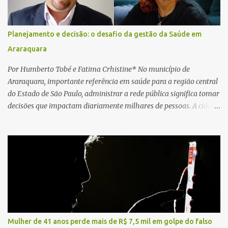
cardiopulmonar (RCP), porém, apesar de todos os esforços, o
motorista não respondeu aos procedimentos. Às 17h03, médicos
da Unidade de Suporte Avançado constataram o óbito da vítima.
Planejamento e decisão: o desafio da gestão da Saúde em
Fonte: São Carlos Agora
Araraquara
Por Humberto Tobé e Fatima Crhistine* No município de
Araraquara, importante referência em saúde para a região central
do Estado de São Paulo, administrar a rede pública significa tomar
decisões que impactam diariamente milhares de pessoas. A cidade
concentra hospitais, unidades especializadas e serviços de média e
alta complexidade que atendem pacientes não apenas do
município, mas também de diversas cidades do entorno,
ampliando significativamente a responsabilidade da gestão sobre
o Sistema Único de Saúde (SUS). Nos últimos anos, o Governo
Federal tem ampliado investimentos destinados ao fortalecimento
da atenção básica, da infraestrutura hospitalar e da
regionalização dos serviços de saúde. Entretanto, em um cenário
de demandas crescentes e recursos necessariamente limitados, a
Mulher de 41 anos perde mais de R$ 7,5 mil em golpe do falso