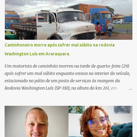
Caminhoneiro morre após sofrer mal súbito na rodovia
Washington Luís em Araraquara.
Um motorista de caminhão morreu na tarde de quarta-feira (29)
após sofrer um mal súbito enquanto estava no interior do veículo,
estacionado no pátio de um posto de serviços às margens da
Rodovia Washington Luís (SP-310), na altura do km 261, em
Araraquara. De acordo com informações da Artesp, a
concessionária foi acionada por meio do telefone 0800 após
relatos de que havia um condutor inconsciente dentro de um
caminhão. Equipes de resgate foram rapidamente deslocadas ao
local e encontraram a vítima em parada cardiorrespiratória. Os
socorristas iniciaram imediatamente as manobras de reanimação