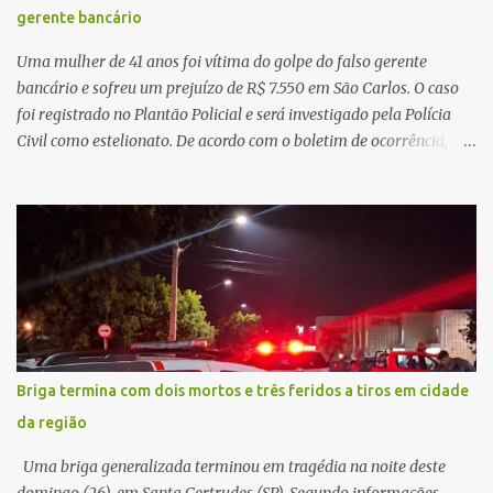
principal missão da gestão pública não é apenas investir mais,
gerente bancário
mas decidir melhor onde investir para produzir o maior benefício
possível à população. Essa reflexão encontra respaldo tanto na
Uma mulher de 41 anos foi vítima do golpe do falso gerente
teoria da admini...
bancário e sofreu um prejuízo de R$ 7.550 em São Carlos. O caso
foi registrado no Plantão Policial e será investigado pela Polícia
Civil como estelionato. De acordo com o boletim de ocorrência, a
vítima recebeu contato pelo WhatsApp de um homem que
afirmava ser o novo gerente da conta bancária da empresa. O
suspeito alegou que seria necessário atualizar o cadastro da conta
e passou a orientar a vítima sobre os procedimentos que deveriam
ser realizados. Dias depois, o golpista enviou um documento em
PDF simulando uma comunicação oficial da instituição financeira.
Na sequência, entrou em contato por telefone e encaminhou um
link, orientando a vítima a acessá-lo pelo computador para
concluir a suposta atualização cadastral. Após realizar o
Briga termina com dois mortos e três feridos a tiros em cidade
procedimento, a conta bancária ficou bloqueada por algumas
da região
horas. Sem conseguir acessar o sistema, a vítima tentou
novamente contato com o suposto gerente, mas não obteve
Uma briga generalizada terminou em tragédia na noite deste
resposta. Na segunda-fe...