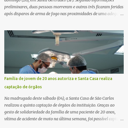
domingo (26), em Santa Gertrudes (SP). Segundo informações
preliminares, duas pessoas morreram e outras três ficaram feridas
após disparos de arma de fogo nas proximidades de uma adega. O
caso aconteceu por volta das 20h40, na região da Avenida João
Vitte. De acordo com as primeiras informações, a confusão teria
começado dentro do estabelecimento e se estendido para a área
externa, quando dois homens armados passaram a efetuar
diversos disparos. Duas vítimas morreram ainda no local. Outras
três pessoas foram baleadas e socorridas. Até o momento, não
foram divulgadas informações oficiais sobre o estado de saúde dos
feridos. Equipes da Polícia Militar de Santa Gertrudes atenderam a
ocorrência e isolaram a área para o trabalho da perícia. Até a
Família de jovem de 20 anos autoriza e Santa Casa realiza
última atualização, nenhum suspeito havia sido preso. A Polícia
captação de órgãos
Civil investigará a motivação da briga, a autoria dos disparos e as
circunstâncias do crime. A ocorrência segue em anda...
Na madrugada deste sábado (04), a Santa Casa de São Carlos
realizou a quinta captação de órgãos da instituição. Graças ao
gesto de solidariedade da família de uma paciente de 20 anos,
vítima de acidente de moto na última semana, foi possível captar o
coração, os rins e as córneas, possibilitando que até cinco pessoas