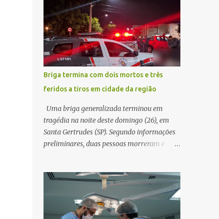
decidir melhor onde investir para produzir o
WhatsApp de um homem que afirmava ser
maior benefício possível à população. Essa
o novo gerente da conta bancária da
reflexão encontra respaldo tanto na teoria
empresa. O suspeito alegou que seria
da admini...
necessário atualizar o cadastro da conta e
passou a orientar a vítima sobre os
procedimentos que deveriam ser realizados.
Briga termina com dois mortos e três
Dias depois, o golpista enviou um
feridos a tiros em cidade da região
documento em PDF simulando uma
comunicação oficial da instituição
Uma briga generalizada terminou em
financeira. Na sequência, entrou em contato
tragédia na noite deste domingo (26), em
por telefone e encaminhou um link,
Santa Gertrudes (SP). Segundo informações
orientando a vítima a acessá-lo pelo
preliminares, duas pessoas morreram e
computador para concluir a suposta
outras três ficaram feridas após disparos de
atualização cadastral. Após realizar o
arma de fogo nas proximidades de uma
procedimento, a conta bancária ficou
adega. O caso aconteceu por volta das
bloqueada por algumas horas. Sem
20h40, na região da Avenida João Vitte. De
conseguir acessar o sistema, a vítima tentou
acordo com as primeiras informações, a
novamente contato com o suposto gerente,
confusão teria começado dentro do