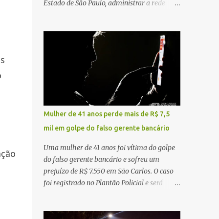
Estado de São Paulo, administrar a rede
constataram o óbito da vítima. Fonte: São
pública significa tomar decisões que
Carlos Agora
impactam diariamente milhares de pessoas.
A cidade concentra hospitais, unidades
especializadas e serviços de média e alta
os
complexidade que atendem pacientes não
apenas do município, mas também de
o
diversas cidades do entorno, ampliando
significativamente a responsabilidade da
gestão sobre o Sistema Único de Saúde
Mulher de 41 anos perde mais de R$ 7,5
(SUS). Nos últimos anos, o Governo Federal
mil em golpe do falso gerente bancário
tem ampliado investimentos destinados ao
fortalecimento da atenção básica, da
Uma mulher de 41 anos foi vítima do golpe
ação
infraestrutura hospitalar e da
do falso gerente bancário e sofreu um
regionalização dos serviços de saúde.
prejuízo de R$ 7.550 em São Carlos. O caso
Entretanto, em um cenário de demandas
foi registrado no Plantão Policial e será
crescentes e recursos necessariamente
investigado pela Polícia Civil como
limitados, a principal missão da gestão
estelionato. De acordo com o boletim de
pública não é apenas investir mais, mas
ocorrência, a vítima recebeu contato pelo