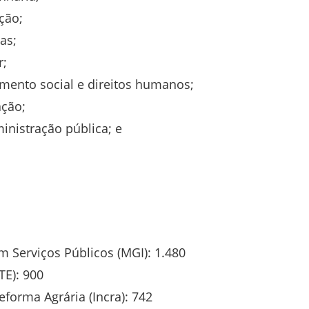
ção;
as;
r;
mento social e direitos humanos;
ção;
nistração pública; e
m Serviços Públicos (MGI): 1.480
TE): 900
eforma Agrária (Incra): 742