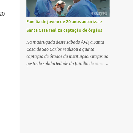
mas não obteve resposta. Na segunda-fe...
estabelecimento e se estendido para a área
externa, quando dois homens armados
20
passaram a efetuar diversos disparos. Duas
Família de jovem de 20 anos autoriza e
vítimas morreram ainda no local. Outras
Santa Casa realiza captação de órgãos
três pessoas foram baleadas e socorridas.
Até o momento, não foram divulgadas
Na madrugada deste sábado (04), a Santa
informações oficiais sobre o estado de saúde
Casa de São Carlos realizou a quinta
dos feridos. Equipes da Polícia Militar de
captação de órgãos da instituição. Graças ao
Santa Gertrudes atenderam a ocorrência e
gesto de solidariedade da família de uma
isolaram a área para o trabalho da perícia.
paciente de 20 anos, vítima de acidente de
Até a última atualização, nenhum suspeito
moto na última semana, foi possível captar
havia sido preso. A Polícia Civil investigará a
o coração, os rins e as córneas, possibilitando
motivação da briga, a autoria dos disparos e
que até cinco pessoas tenham uma nova
as circunstâncias do crime. A ocorrência
oportunidade de vida por meio do
segue em anda...
transplante. Por se tratar de um órgão com
curto tempo de preservação, a equipe
responsável pela captação do coração
chegou a São Carlos em uma aeronave da