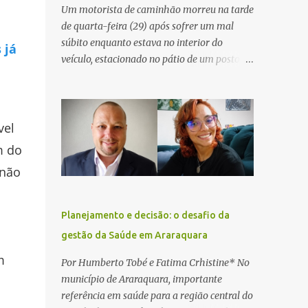
Um motorista de caminhão morreu na tarde
de quarta-feira (29) após sofrer um mal
súbito enquanto estava no interior do
 já
veículo, estacionado no pátio de um posto de
serviços às margens da Rodovia Washington
Luís (SP-310), na altura do km 261, em
Araraquara. De acordo com informações da
Artesp, a concessionária foi acionada por
vel
meio do telefone 0800 após relatos de que
m do
havia um condutor inconsciente dentro de
 não
um caminhão. Equipes de resgate foram
rapidamente deslocadas ao local e
encontraram a vítima em parada
Planejamento e decisão: o desafio da
cardiorrespiratória. Os socorristas iniciaram
gestão da Saúde em Araraquara
imediatamente as manobras de reanimação
cardiopulmonar (RCP), porém, apesar de
m
Por Humberto Tobé e Fatima Crhistine* No
todos os esforços, o motorista não
município de Araraquara, importante
respondeu aos procedimentos. Às 17h03,
referência em saúde para a região central do
médicos da Unidade de Suporte Avançado