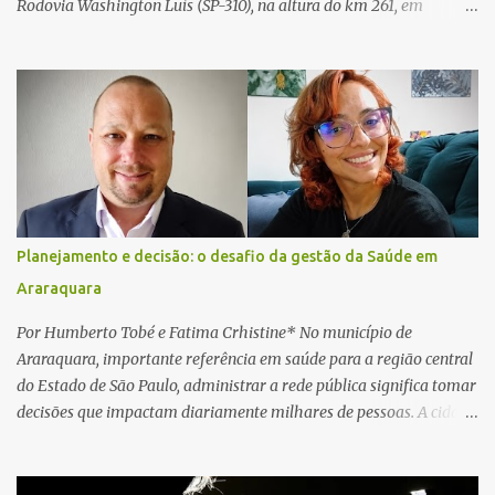
Rodovia Washington Luís (SP-310), na altura do km 261, em
Araraquara. De acordo com informações da Artesp, a
concessionária foi acionada por meio do telefone 0800 após
relatos de que havia um condutor inconsciente dentro de um
caminhão. Equipes de resgate foram rapidamente deslocadas ao
local e encontraram a vítima em parada cardiorrespiratória. Os
socorristas iniciaram imediatamente as manobras de reanimação
cardiopulmonar (RCP), porém, apesar de todos os esforços, o
motorista não respondeu aos procedimentos. Às 17h03, médicos
da Unidade de Suporte Avançado constataram o óbito da vítima.
Planejamento e decisão: o desafio da gestão da Saúde em
Fonte: São Carlos Agora
Araraquara
Por Humberto Tobé e Fatima Crhistine* No município de
Araraquara, importante referência em saúde para a região central
do Estado de São Paulo, administrar a rede pública significa tomar
decisões que impactam diariamente milhares de pessoas. A cidade
concentra hospitais, unidades especializadas e serviços de média e
alta complexidade que atendem pacientes não apenas do
município, mas também de diversas cidades do entorno,