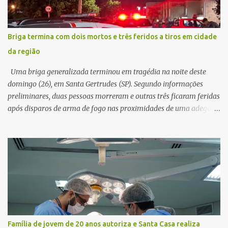
Na sequência, entrou em contato por telefone e encaminhou um
link, orientando a vítima a acessá-lo pelo computador para
concluir a suposta atualização cadastral. Após realizar o
Briga termina com dois mortos e três feridos a tiros em cidade
procedimento, a conta bancária ficou bloqueada por algumas
da região
horas. Sem conseguir acessar o sistema, a vítima tentou
novamente contato com o suposto gerente, mas não obteve
Uma briga generalizada terminou em tragédia na noite deste
resposta. Na segunda-fe...
domingo (26), em Santa Gertrudes (SP). Segundo informações
preliminares, duas pessoas morreram e outras três ficaram feridas
após disparos de arma de fogo nas proximidades de uma adega. O
caso aconteceu por volta das 20h40, na região da Avenida João
Vitte. De acordo com as primeiras informações, a confusão teria
começado dentro do estabelecimento e se estendido para a área
externa, quando dois homens armados passaram a efetuar
diversos disparos. Duas vítimas morreram ainda no local. Outras
três pessoas foram baleadas e socorridas. Até o momento, não
foram divulgadas informações oficiais sobre o estado de saúde dos
feridos. Equipes da Polícia Militar de Santa Gertrudes atenderam a
ocorrência e isolaram a área para o trabalho da perícia. Até a
Família de jovem de 20 anos autoriza e Santa Casa realiza