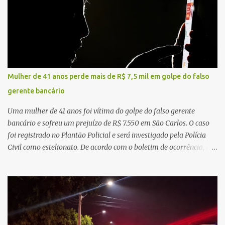
ampliando significativamente a responsabilidade da gestão sobre
o Sistema Único de Saúde (SUS). Nos últimos anos, o Governo
Federal tem ampliado investimentos destinados ao fortalecimento
da atenção básica, da infraestrutura hospitalar e da
regionalização dos serviços de saúde. Entretanto, em um cenário
de demandas crescentes e recursos necessariamente limitados, a
Mulher de 41 anos perde mais de R$ 7,5 mil em golpe do falso
principal missão da gestão pública não é apenas investir mais,
gerente bancário
mas decidir melhor onde investir para produzir o maior benefício
possível à população. Essa reflexão encontra respaldo tanto na
Uma mulher de 41 anos foi vítima do golpe do falso gerente
teoria da admini...
bancário e sofreu um prejuízo de R$ 7.550 em São Carlos. O caso
foi registrado no Plantão Policial e será investigado pela Polícia
Civil como estelionato. De acordo com o boletim de ocorrência, a
vítima recebeu contato pelo WhatsApp de um homem que
afirmava ser o novo gerente da conta bancária da empresa. O
suspeito alegou que seria necessário atualizar o cadastro da conta
e passou a orientar a vítima sobre os procedimentos que deveriam
ser realizados. Dias depois, o golpista enviou um documento em
PDF simulando uma comunicação oficial da instituição financeira.