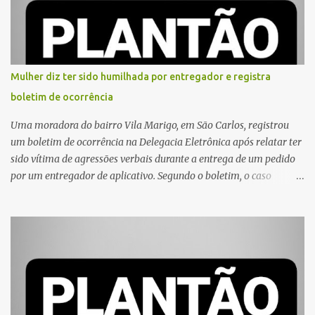
Mulher diz ter sido humilhada por entregador e registra
boletim de ocorrência
Uma moradora do bairro Vila Marigo, em São Carlos, registrou
um boletim de ocorrência na Delegacia Eletrônica após relatar ter
sido vítima de agressões verbais durante a entrega de um pedido
por um entregador de aplicativo. Segundo o boletim, o caso
ocorreu por volta das 17h de sexta-feira (31). A mulher afirmou
que o entregador teria acionado o interfone de forma equivocada
e, em seguida, passou a gritar em frente ao prédio, chamando a
atenção de moradores e de pessoas que estavam nas
proximidades. Ainda conforme o registro policial, a vítima relatou
que, ao receber a entrega, voltou a ser ofendida com palavras de
baixo calão e insultos. Ela informou à Polícia Civil que mora
sozinha e que se sentiu ameaçada, coagida e humilhada com a