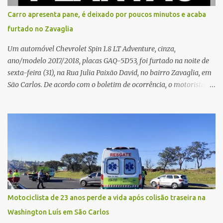
situação. Fonte: São Carlos Agora
Carro apresenta pane, é deixado por poucos minutos e acaba
furtado no Zavaglia
Um automóvel Chevrolet Spin 1.8 LT Adventure, cinza,
ano/modelo 2017/2018, placas GAQ-5D53, foi furtado na noite de
sexta-feira (31), na Rua Julia Paixão David, no bairro Zavaglia, em
São Carlos. De acordo com o boletim de ocorrência, o motorista
seguia pela via quando o veículo apresentou uma pane elétrica no
painel, deixando de funcionar e impossibilitando uma nova
partida. Ainda segundo o registro policial, o condutor estacionou o
carro, certificou-se de que todas as portas estavam trancadas,
permaneceu com a chave de ignição e se ausentou do local por
cerca de dez minutos para buscar ajuda. Ao retornar, constatou
que o automóvel havia desaparecido. A vítima realizou buscas
pelas imediações, mas não conseguiu localizar o veículo.
Conforme o boletim, um menino de aproximadamente 10 anos
Motociclista de 23 anos perde a vida após colisão traseira na
relatou ter visto a Spin passando pelo local fazendo um forte ruído,
Washington Luís em São Carlos
característica compatível com o problema mecânico que o veículo