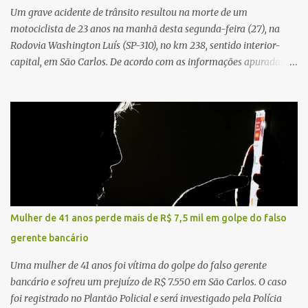
já apresentava antes do furto. O carro possui seguro e, segundo a
Um grave acidente de trânsito resultou na morte de um
v...
motociclista de 23 anos na manhã desta segunda-feira (27), na
Rodovia Washington Luís (SP-310), no km 238, sentido interior-
capital, em São Carlos. De acordo com as informações apuradas no
local, a vítima conduzia uma motocicleta quando acabou colidindo
na traseira de um Jeep Renegade. Segundo relato da condutora do
veículo, o trânsito estava lento e congestionado devido a obras
realizadas na rodovia, momento em que ocorreu o impacto. Com
a violência da colisão, o motociclista foi arremessado ao solo.
Testemunhas relataram que o capacete teria se desprendido
durante o acidente. O jovem sofreu ferimentos gravíssimos e
morreu ainda no local. Equipes de resgate e de atendimento da
concessionária responsável pela rodovia foram acionadas e
Mulher de 41 anos perde mais de R$ 7,5 mil em golpe do falso
realizaram a sinalização da via, além de prestarem socorro à
gerente bancário
vítima. No entanto, o óbito foi constatado ainda no local do
acidente. A Polícia Militar Rodoviária compareceu para o registro
Uma mulher de 41 anos foi vítima do golpe do falso gerente
da ocorrência...
bancário e sofreu um prejuízo de R$ 7.550 em São Carlos. O caso
foi registrado no Plantão Policial e será investigado pela Polícia