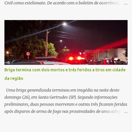
Civil como estelionato. De acordo com o boletim de ocorrência, a
vítima recebeu contato pelo WhatsApp de um homem que
afirmava ser o novo gerente da conta bancária da empresa. O
suspeito alegou que seria necessário atualizar o cadastro da conta
e passou a orientar a vítima sobre os procedimentos que deveriam
ser realizados. Dias depois, o golpista enviou um documento em
PDF simulando uma comunicação oficial da instituição financeira.
Na sequência, entrou em contato por telefone e encaminhou um
link, orientando a vítima a acessá-lo pelo computador para
concluir a suposta atualização cadastral. Após realizar o
Briga termina com dois mortos e três feridos a tiros em cidade
procedimento, a conta bancária ficou bloqueada por algumas
da região
horas. Sem conseguir acessar o sistema, a vítima tentou
novamente contato com o suposto gerente, mas não obteve
Uma briga generalizada terminou em tragédia na noite deste
resposta. Na segunda-fe...
domingo (26), em Santa Gertrudes (SP). Segundo informações
preliminares, duas pessoas morreram e outras três ficaram feridas
após disparos de arma de fogo nas proximidades de uma adega. O
caso aconteceu por volta das 20h40, na região da Avenida João
Vitte. De acordo com as primeiras informações, a confusão teria