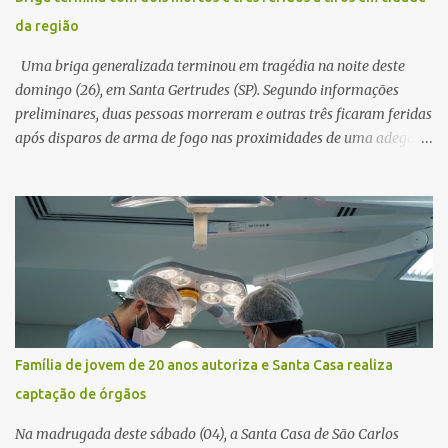
procedimento, a conta bancária ficou bloqueada por algumas
da região
horas. Sem conseguir acessar o sistema, a vítima tentou
novamente contato com o suposto gerente, mas não obteve
Uma briga generalizada terminou em tragédia na noite deste
resposta. Na segunda-fe...
domingo (26), em Santa Gertrudes (SP). Segundo informações
preliminares, duas pessoas morreram e outras três ficaram feridas
após disparos de arma de fogo nas proximidades de uma adega. O
caso aconteceu por volta das 20h40, na região da Avenida João
Vitte. De acordo com as primeiras informações, a confusão teria
começado dentro do estabelecimento e se estendido para a área
externa, quando dois homens armados passaram a efetuar
diversos disparos. Duas vítimas morreram ainda no local. Outras
três pessoas foram baleadas e socorridas. Até o momento, não
foram divulgadas informações oficiais sobre o estado de saúde dos
feridos. Equipes da Polícia Militar de Santa Gertrudes atenderam a
ocorrência e isolaram a área para o trabalho da perícia. Até a
Família de jovem de 20 anos autoriza e Santa Casa realiza
última atualização, nenhum suspeito havia sido preso. A Polícia
captação de órgãos
Civil investigará a motivação da briga, a autoria dos disparos e as
circunstâncias do crime. A ocorrência segue em anda...
Na madrugada deste sábado (04), a Santa Casa de São Carlos