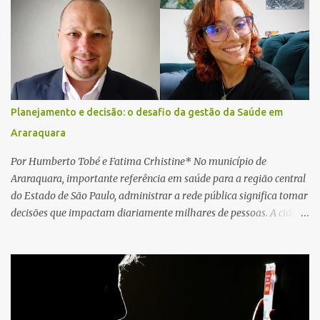
relatos de que havia um condutor inconsciente dentro de um
caminhão. Equipes de resgate foram rapidamente deslocadas ao
local e encontraram a vítima em parada cardiorrespiratória. Os
socorristas iniciaram imediatamente as manobras de reanimação
cardiopulmonar (RCP), porém, apesar de todos os esforços, o
motorista não respondeu aos procedimentos. Às 17h03, médicos
da Unidade de Suporte Avançado constataram o óbito da vítima.
Planejamento e decisão: o desafio da gestão da Saúde em
Fonte: São Carlos Agora
Araraquara
Por Humberto Tobé e Fatima Crhistine* No município de
Araraquara, importante referência em saúde para a região central
do Estado de São Paulo, administrar a rede pública significa tomar
decisões que impactam diariamente milhares de pessoas. A cidade
concentra hospitais, unidades especializadas e serviços de média e
alta complexidade que atendem pacientes não apenas do
município, mas também de diversas cidades do entorno,
ampliando significativamente a responsabilidade da gestão sobre
o Sistema Único de Saúde (SUS). Nos últimos anos, o Governo
Federal tem ampliado investimentos destinados ao fortalecimento