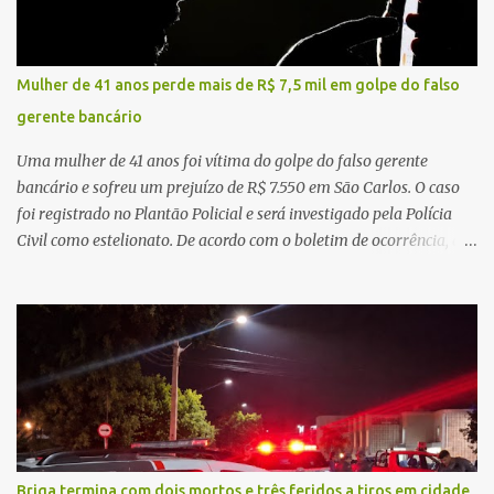
da atenção básica, da infraestrutura hospitalar e da
regionalização dos serviços de saúde. Entretanto, em um cenário
de demandas crescentes e recursos necessariamente limitados, a
Mulher de 41 anos perde mais de R$ 7,5 mil em golpe do falso
principal missão da gestão pública não é apenas investir mais,
gerente bancário
mas decidir melhor onde investir para produzir o maior benefício
possível à população. Essa reflexão encontra respaldo tanto na
Uma mulher de 41 anos foi vítima do golpe do falso gerente
teoria da admini...
bancário e sofreu um prejuízo de R$ 7.550 em São Carlos. O caso
foi registrado no Plantão Policial e será investigado pela Polícia
Civil como estelionato. De acordo com o boletim de ocorrência, a
vítima recebeu contato pelo WhatsApp de um homem que
afirmava ser o novo gerente da conta bancária da empresa. O
suspeito alegou que seria necessário atualizar o cadastro da conta
e passou a orientar a vítima sobre os procedimentos que deveriam
ser realizados. Dias depois, o golpista enviou um documento em
PDF simulando uma comunicação oficial da instituição financeira.
Na sequência, entrou em contato por telefone e encaminhou um
link, orientando a vítima a acessá-lo pelo computador para
concluir a suposta atualização cadastral. Após realizar o
Briga termina com dois mortos e três feridos a tiros em cidade