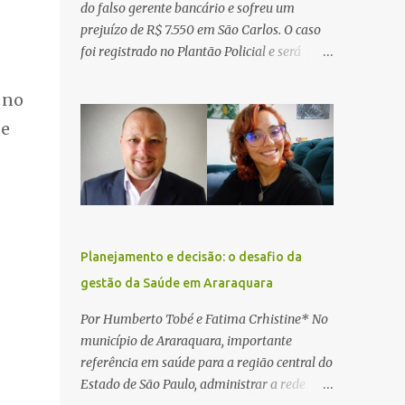
do falso gerente bancário e sofreu um
prejuízo de R$ 7.550 em São Carlos. O caso
foi registrado no Plantão Policial e será
investigado pela Polícia Civil como
estelionato. De acordo com o boletim de
 no
ocorrência, a vítima recebeu contato pelo
 e
WhatsApp de um homem que afirmava ser
o novo gerente da conta bancária da
empresa. O suspeito alegou que seria
necessário atualizar o cadastro da conta e
passou a orientar a vítima sobre os
procedimentos que deveriam ser realizados.
Planejamento e decisão: o desafio da
Dias depois, o golpista enviou um
gestão da Saúde em Araraquara
documento em PDF simulando uma
comunicação oficial da instituição
Por Humberto Tobé e Fatima Crhistine* No
financeira. Na sequência, entrou em contato
município de Araraquara, importante
por telefone e encaminhou um link,
referência em saúde para a região central do
orientando a vítima a acessá-lo pelo
Estado de São Paulo, administrar a rede
computador para concluir a suposta