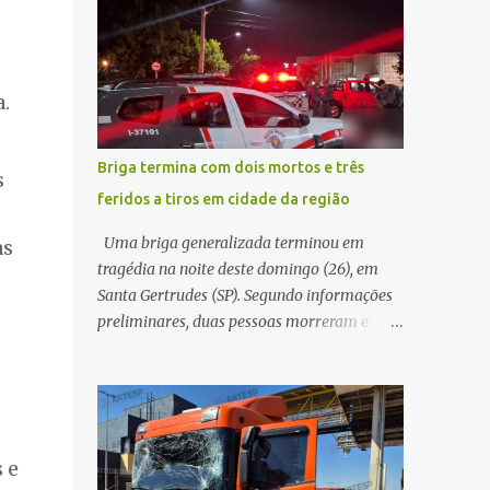
maior benefício possível à população. Essa
quando acabou colidindo na traseira de um
reflexão encontra respaldo tanto na teoria
Jeep Renegade. Segundo relato da condutora
da admini...
do veículo, o trânsito estava lento e
.
congestionado devido a obras realizadas na
rodovia, momento em que ocorreu o
impacto. Com a violência da colisão, o
Briga termina com dois mortos e três
s
motociclista foi arremessado ao solo.
feridos a tiros em cidade da região
Testemunhas relataram que o capacete teria
se desprendido durante o acidente. O jovem
Uma briga generalizada terminou em
as
sofreu ferimentos gravíssimos e morreu
tragédia na noite deste domingo (26), em
ainda no local. Equipes de resgate e de
Santa Gertrudes (SP). Segundo informações
atendimento da concessionária responsável
preliminares, duas pessoas morreram e
pela rodovia foram acionadas e realizaram
outras três ficaram feridas após disparos de
a sinalização da via, além de prestarem
arma de fogo nas proximidades de uma
socorro à vítima. No entanto, o óbito foi
adega. O caso aconteceu por volta das
constatado ainda no local do acidente. A
20h40, na região da Avenida João Vitte. De
Polícia Militar Rodoviária compareceu para
acordo com as primeiras informações, a
 e
o registro da ocorrência...
confusão teria começado dentro do