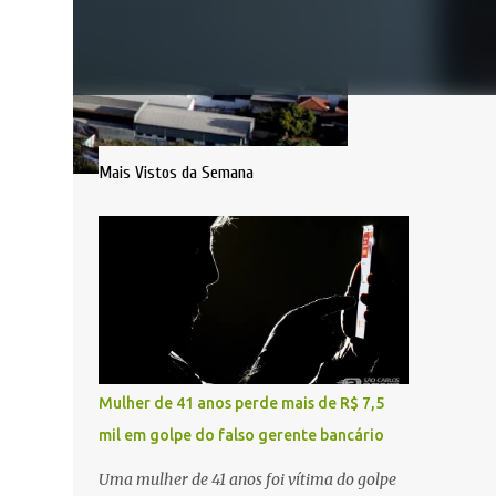
Mais Vistos da Semana
Mulher de 41 anos perde mais de R$ 7,5
mil em golpe do falso gerente bancário
Uma mulher de 41 anos foi vítima do golpe