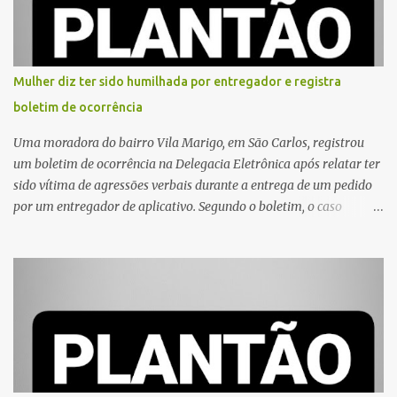
Mulher diz ter sido humilhada por entregador e registra
boletim de ocorrência
Uma moradora do bairro Vila Marigo, em São Carlos, registrou
um boletim de ocorrência na Delegacia Eletrônica após relatar ter
sido vítima de agressões verbais durante a entrega de um pedido
por um entregador de aplicativo. Segundo o boletim, o caso
ocorreu por volta das 17h de sexta-feira (31). A mulher afirmou
que o entregador teria acionado o interfone de forma equivocada
e, em seguida, passou a gritar em frente ao prédio, chamando a
atenção de moradores e de pessoas que estavam nas
proximidades. Ainda conforme o registro policial, a vítima relatou
que, ao receber a entrega, voltou a ser ofendida com palavras de
baixo calão e insultos. Ela informou à Polícia Civil que mora
sozinha e que se sentiu ameaçada, coagida e humilhada com a