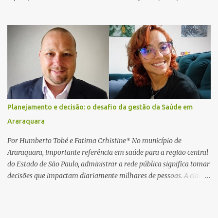
local, a vítima conduzia uma motocicleta quando acabou colidindo
na traseira de um Jeep Renegade. Segundo relato da condutora do
veículo, o trânsito estava lento e congestionado devido a obras
realizadas na rodovia, momento em que ocorreu o impacto. Com
a violência da colisão, o motociclista foi arremessado ao solo.
Testemunhas relataram que o capacete teria se desprendido
durante o acidente. O jovem sofreu ferimentos gravíssimos e
morreu ainda no local. Equipes de resgate e de atendimento da
concessionária responsável pela rodovia foram acionadas e
Planejamento e decisão: o desafio da gestão da Saúde em
realizaram a sinalização da via, além de prestarem socorro à
Araraquara
vítima. No entanto, o óbito foi constatado ainda no local do
acidente. A Polícia Militar Rodoviária compareceu para o registro
Por Humberto Tobé e Fatima Crhistine* No município de
da ocorrência...
Araraquara, importante referência em saúde para a região central
do Estado de São Paulo, administrar a rede pública significa tomar
decisões que impactam diariamente milhares de pessoas. A cidade
concentra hospitais, unidades especializadas e serviços de média e
alta complexidade que atendem pacientes não apenas do
município, mas também de diversas cidades do entorno,