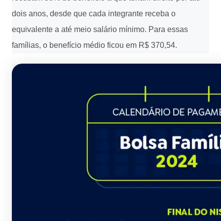
dois anos, desde que cada integrante receba o
equivalente a até meio salário mínimo. Para essas
famílias, o benefício médio ficou em R$ 370,54.