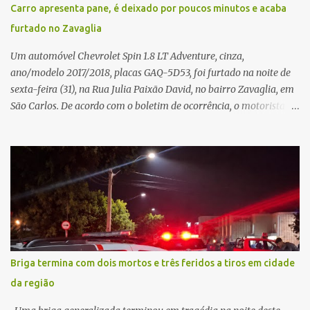
situação. Fonte: São Carlos Agora
Carro apresenta pane, é deixado por poucos minutos e acaba
furtado no Zavaglia
Um automóvel Chevrolet Spin 1.8 LT Adventure, cinza,
ano/modelo 2017/2018, placas GAQ-5D53, foi furtado na noite de
sexta-feira (31), na Rua Julia Paixão David, no bairro Zavaglia, em
São Carlos. De acordo com o boletim de ocorrência, o motorista
seguia pela via quando o veículo apresentou uma pane elétrica no
painel, deixando de funcionar e impossibilitando uma nova
partida. Ainda segundo o registro policial, o condutor estacionou o
carro, certificou-se de que todas as portas estavam trancadas,
permaneceu com a chave de ignição e se ausentou do local por
cerca de dez minutos para buscar ajuda. Ao retornar, constatou
que o automóvel havia desaparecido. A vítima realizou buscas
pelas imediações, mas não conseguiu localizar o veículo.
Conforme o boletim, um menino de aproximadamente 10 anos
Briga termina com dois mortos e três feridos a tiros em cidade
relatou ter visto a Spin passando pelo local fazendo um forte ruído,
da região
característica compatível com o problema mecânico que o veículo
já apresentava antes do furto. O carro possui seguro e, segundo a