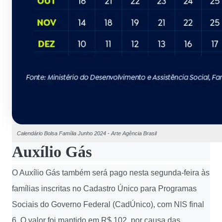
Calendário Bolsa Família Junho 2024 - Arte Agência Brasil
Auxílio Gás
O Auxílio Gás também será pago nesta segunda-feira às
famílias inscritas no Cadastro Único para Programas
Sociais do Governo Federal (CadÚnico), com NIS final
6. O valor foi mantido em R$ 102, por causa das