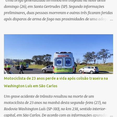
Uma briga generalizada terminou em tragédia na noite deste
v...
domingo (26), em Santa Gertrudes (SP). Segundo informações
preliminares, duas pessoas morreram e outras três ficaram feridas
após disparos de arma de fogo nas proximidades de uma adega. O
caso aconteceu por volta das 20h40, na região da Avenida João
Vitte. De acordo com as primeiras informações, a confusão teria
começado dentro do estabelecimento e se estendido para a área
externa, quando dois homens armados passaram a efetuar
diversos disparos. Duas vítimas morreram ainda no local. Outras
três pessoas foram baleadas e socorridas. Até o momento, não
foram divulgadas informações oficiais sobre o estado de saúde dos
feridos. Equipes da Polícia Militar de Santa Gertrudes atenderam a
ocorrência e isolaram a área para o trabalho da perícia. Até a
Motociclista de 23 anos perde a vida após colisão traseira na
última atualização, nenhum suspeito havia sido preso. A Polícia
Washington Luís em São Carlos
Civil investigará a motivação da briga, a autoria dos disparos e as
circunstâncias do crime. A ocorrência segue em anda...
Um grave acidente de trânsito resultou na morte de um
motociclista de 23 anos na manhã desta segunda-feira (27), na
Rodovia Washington Luís (SP-310), no km 238, sentido interior-
capital, em São Carlos. De acordo com as informações apuradas no