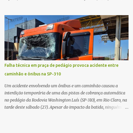
local, a vítima conduzia uma motocicleta quando acabou colidindo
na traseira de um Jeep Renegade. Segundo relato da condutora do
veículo, o trânsito estava lento e congestionado devido a obras
realizadas na rodovia, momento em que ocorreu o impacto. Com
a violência da colisão, o motociclista foi arremessado ao solo.
Testemunhas relataram que o capacete teria se desprendido
durante o acidente. O jovem sofreu ferimentos gravíssimos e
morreu ainda no local. Equipes de resgate e de atendimento da
concessionária responsável pela rodovia foram acionadas e
Falha técnica em praça de pedágio provoca acidente entre
realizaram a sinalização da via, além de prestarem socorro à
caminhão e ônibus na SP-310
vítima. No entanto, o óbito foi constatado ainda no local do
acidente. A Polícia Militar Rodoviária compareceu para o registro
Um acidente envolvendo um ônibus e um caminhão causou a
da ocorrência...
interdição temporária de uma das pistas de cobrança automática
no pedágio da Rodovia Washington Luís (SP-310), em Rio Claro, na
tarde deste sábado (27). Apesar do impacto da batida, ninguém
ficou ferido. A ocorrência foi registrada por volta das 12h16, no
quilômetro 182, sentido norte. Segundo informações do Centro de
Controle Operacional (CCO) da concessionária Eixo SP, o acidente