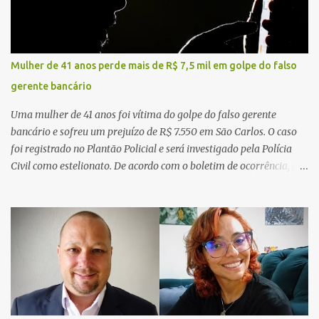
Mulher de 41 anos perde mais de R$ 7,5 mil em golpe do falso
gerente bancário
Uma mulher de 41 anos foi vítima do golpe do falso gerente
bancário e sofreu um prejuízo de R$ 7.550 em São Carlos. O caso
foi registrado no Plantão Policial e será investigado pela Polícia
Civil como estelionato. De acordo com o boletim de ocorrência, a
vítima recebeu contato pelo WhatsApp de um homem que
afirmava ser o novo gerente da conta bancária da empresa. O
suspeito alegou que seria necessário atualizar o cadastro da conta
e passou a orientar a vítima sobre os procedimentos que deveriam
ser realizados. Dias depois, o golpista enviou um documento em
PDF simulando uma comunicação oficial da instituição financeira.
Na sequência, entrou em contato por telefone e encaminhou um
link, orientando a vítima a acessá-lo pelo computador para