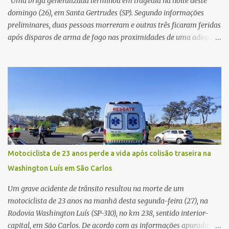
Uma briga generalizada terminou em tragédia na noite deste
teoria da admini...
domingo (26), em Santa Gertrudes (SP). Segundo informações
preliminares, duas pessoas morreram e outras três ficaram feridas
após disparos de arma de fogo nas proximidades de uma adega. O
caso aconteceu por volta das 20h40, na região da Avenida João
Vitte. De acordo com as primeiras informações, a confusão teria
começado dentro do estabelecimento e se estendido para a área
externa, quando dois homens armados passaram a efetuar
diversos disparos. Duas vítimas morreram ainda no local. Outras
três pessoas foram baleadas e socorridas. Até o momento, não
foram divulgadas informações oficiais sobre o estado de saúde dos
feridos. Equipes da Polícia Militar de Santa Gertrudes atenderam a
ocorrência e isolaram a área para o trabalho da perícia. Até a
Motociclista de 23 anos perde a vida após colisão traseira na
última atualização, nenhum suspeito havia sido preso. A Polícia
Washington Luís em São Carlos
Civil investigará a motivação da briga, a autoria dos disparos e as
circunstâncias do crime. A ocorrência segue em anda...
Um grave acidente de trânsito resultou na morte de um
motociclista de 23 anos na manhã desta segunda-feira (27), na
Rodovia Washington Luís (SP-310), no km 238, sentido interior-
capital, em São Carlos. De acordo com as informações apuradas no