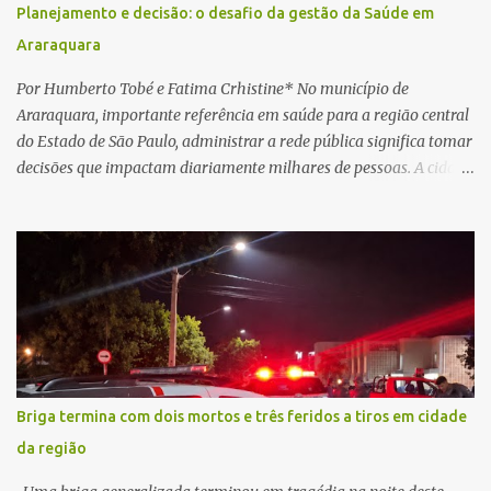
concluir a suposta atualização cadastral. Após realizar o
Planejamento e decisão: o desafio da gestão da Saúde em
procedimento, a conta bancária ficou bloqueada por algumas
Araraquara
horas. Sem conseguir acessar o sistema, a vítima tentou
novamente contato com o suposto gerente, mas não obteve
Por Humberto Tobé e Fatima Crhistine* No município de
resposta. Na segunda-fe...
Araraquara, importante referência em saúde para a região central
do Estado de São Paulo, administrar a rede pública significa tomar
decisões que impactam diariamente milhares de pessoas. A cidade
concentra hospitais, unidades especializadas e serviços de média e
alta complexidade que atendem pacientes não apenas do
município, mas também de diversas cidades do entorno,
ampliando significativamente a responsabilidade da gestão sobre
o Sistema Único de Saúde (SUS). Nos últimos anos, o Governo
Federal tem ampliado investimentos destinados ao fortalecimento
da atenção básica, da infraestrutura hospitalar e da
regionalização dos serviços de saúde. Entretanto, em um cenário
de demandas crescentes e recursos necessariamente limitados, a
Briga termina com dois mortos e três feridos a tiros em cidade
principal missão da gestão pública não é apenas investir mais,
da região
mas decidir melhor onde investir para produzir o maior benefício
possível à população. Essa reflexão encontra respaldo tanto na