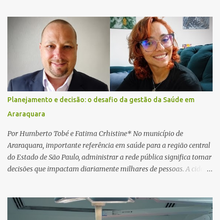
vítima recebeu contato pelo WhatsApp de um homem que
afirmava ser o novo gerente da conta bancária da empresa. O
suspeito alegou que seria necessário atualizar o cadastro da conta
e passou a orientar a vítima sobre os procedimentos que deveriam
ser realizados. Dias depois, o golpista enviou um documento em
PDF simulando uma comunicação oficial da instituição financeira.
Na sequência, entrou em contato por telefone e encaminhou um
link, orientando a vítima a acessá-lo pelo computador para
concluir a suposta atualização cadastral. Após realizar o
Planejamento e decisão: o desafio da gestão da Saúde em
procedimento, a conta bancária ficou bloqueada por algumas
Araraquara
horas. Sem conseguir acessar o sistema, a vítima tentou
novamente contato com o suposto gerente, mas não obteve
Por Humberto Tobé e Fatima Crhistine* No município de
resposta. Na segunda-fe...
Araraquara, importante referência em saúde para a região central
do Estado de São Paulo, administrar a rede pública significa tomar
decisões que impactam diariamente milhares de pessoas. A cidade
concentra hospitais, unidades especializadas e serviços de média e
alta complexidade que atendem pacientes não apenas do
município, mas também de diversas cidades do entorno,
ampliando significativamente a responsabilidade da gestão sobre