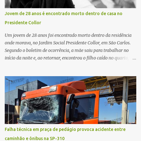
Prefeitura de São Carlos, realizou o transporte do coração até o
aeroporto, de onde a aeronave da FAB seguiu com o órgão para
Jovem de 28 anos é encontrado morto dentro de casa no
dar continuidade ao processo de transplante. A captação foi
Presidente Collor
coordenada pela Comissão Intra-Hospitalar de Doação de Órgãos
e Tecidos para Transplantes (CIHDOTT) da Santa Ca...
Um jovem de 28 anos foi encontrado morto dentro da residência
onde morava, no Jardim Social Presidente Collor, em São Carlos.
Segundo o boletim de ocorrência, a mãe saiu para trabalhar no
início da noite e, ao retornar, encontrou o filho caído no quarto,
com espuma na boca, acionando imediatamente o Samu. O
médico confirmou o óbito no local. Familiares informaram que o
jovem apresentava problemas de saúde. Fonte: São Carlos Agora
Falha técnica em praça de pedágio provoca acidente entre
caminhão e ônibus na SP-310