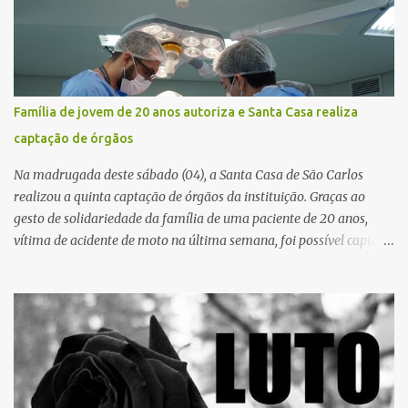
o Sistema Único de Saúde (SUS). Nos últimos anos, o Governo
Federal tem ampliado investimentos destinados ao fortalecimento
da atenção básica, da infraestrutura hospitalar e da
regionalização dos serviços de saúde. Entretanto, em um cenário
de demandas crescentes e recursos necessariamente limitados, a
Família de jovem de 20 anos autoriza e Santa Casa realiza
principal missão da gestão pública não é apenas investir mais,
captação de órgãos
mas decidir melhor onde investir para produzir o maior benefício
possível à população. Essa reflexão encontra respaldo tanto na
Na madrugada deste sábado (04), a Santa Casa de São Carlos
teoria da admini...
realizou a quinta captação de órgãos da instituição. Graças ao
gesto de solidariedade da família de uma paciente de 20 anos,
vítima de acidente de moto na última semana, foi possível captar o
coração, os rins e as córneas, possibilitando que até cinco pessoas
tenham uma nova oportunidade de vida por meio do transplante.
Por se tratar de um órgão com curto tempo de preservação, a
equipe responsável pela captação do coração chegou a São Carlos
em uma aeronave da Força Aérea Brasileira (FAB), garantindo
agilidade no transporte e na realização do procedimento. Após a
retirada do órgão, a Guarda Civil Municipal (GCM), por meio da