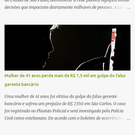
do Estado de São Paulo, administrar a rede pública significa tomar
decisões que impactam diariamente milhares de pessoas. A cidade
concentra hospitais, unidades especializadas e serviços de média e
alta complexidade que atendem pacientes não apenas do
município, mas também de diversas cidades do entorno,
ampliando significativamente a responsabilidade da gestão sobre
o Sistema Único de Saúde (SUS). Nos últimos anos, o Governo
Federal tem ampliado investimentos destinados ao fortalecimento
da atenção básica, da infraestrutura hospitalar e da
regionalização dos serviços de saúde. Entretanto, em um cenário
de demandas crescentes e recursos necessariamente limitados, a
Mulher de 41 anos perde mais de R$ 7,5 mil em golpe do falso
principal missão da gestão pública não é apenas investir mais,
gerente bancário
mas decidir melhor onde investir para produzir o maior benefício
possível à população. Essa reflexão encontra respaldo tanto na
Uma mulher de 41 anos foi vítima do golpe do falso gerente
teoria da admini...
bancário e sofreu um prejuízo de R$ 7.550 em São Carlos. O caso
foi registrado no Plantão Policial e será investigado pela Polícia
Civil como estelionato. De acordo com o boletim de ocorrência, a
vítima recebeu contato pelo WhatsApp de um homem que
afirmava ser o novo gerente da conta bancária da empresa. O