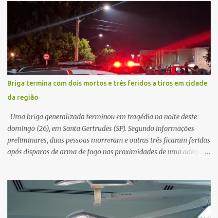
suspeito alegou que seria necessário atualizar o cadastro da conta
e passou a orientar a vítima sobre os procedimentos que deveriam
ser realizados. Dias depois, o golpista enviou um documento em
PDF simulando uma comunicação oficial da instituição financeira.
Na sequência, entrou em contato por telefone e encaminhou um
link, orientando a vítima a acessá-lo pelo computador para
concluir a suposta atualização cadastral. Após realizar o
Briga termina com dois mortos e três feridos a tiros em cidade
procedimento, a conta bancária ficou bloqueada por algumas
da região
horas. Sem conseguir acessar o sistema, a vítima tentou
novamente contato com o suposto gerente, mas não obteve
Uma briga generalizada terminou em tragédia na noite deste
resposta. Na segunda-fe...
domingo (26), em Santa Gertrudes (SP). Segundo informações
preliminares, duas pessoas morreram e outras três ficaram feridas
após disparos de arma de fogo nas proximidades de uma adega. O
caso aconteceu por volta das 20h40, na região da Avenida João
Vitte. De acordo com as primeiras informações, a confusão teria
começado dentro do estabelecimento e se estendido para a área
externa, quando dois homens armados passaram a efetuar
diversos disparos. Duas vítimas morreram ainda no local. Outras