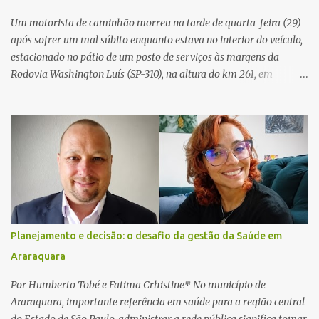
Um motorista de caminhão morreu na tarde de quarta-feira (29)
após sofrer um mal súbito enquanto estava no interior do veículo,
estacionado no pátio de um posto de serviços às margens da
Rodovia Washington Luís (SP-310), na altura do km 261, em
Araraquara. De acordo com informações da Artesp, a
concessionária foi acionada por meio do telefone 0800 após
relatos de que havia um condutor inconsciente dentro de um
caminhão. Equipes de resgate foram rapidamente deslocadas ao
local e encontraram a vítima em parada cardiorrespiratória. Os
socorristas iniciaram imediatamente as manobras de reanimação
cardiopulmonar (RCP), porém, apesar de todos os esforços, o
motorista não respondeu aos procedimentos. Às 17h03, médicos
da Unidade de Suporte Avançado constataram o óbito da vítima.
Planejamento e decisão: o desafio da gestão da Saúde em
Fonte: São Carlos Agora
Araraquara
Por Humberto Tobé e Fatima Crhistine* No município de
Araraquara, importante referência em saúde para a região central