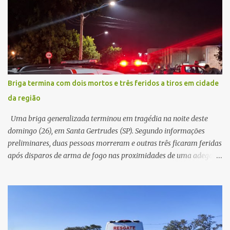
e, em seguida, passou a gritar em frente ao prédio, chamando a
atenção de moradores e de pessoas que estavam nas
proximidades. Ainda conforme o registro policial, a vítima relatou
que, ao receber a entrega, voltou a ser ofendida com palavras de
baixo calão e insultos. Ela informou à Polícia Civil que mora
sozinha e que se sentiu ameaçada, coagida e humilhada com a
situação. Fonte: São Carlos Agora
Briga termina com dois mortos e três feridos a tiros em cidade
da região
Uma briga generalizada terminou em tragédia na noite deste
domingo (26), em Santa Gertrudes (SP). Segundo informações
preliminares, duas pessoas morreram e outras três ficaram feridas
após disparos de arma de fogo nas proximidades de uma adega. O
caso aconteceu por volta das 20h40, na região da Avenida João
Vitte. De acordo com as primeiras informações, a confusão teria
começado dentro do estabelecimento e se estendido para a área
externa, quando dois homens armados passaram a efetuar
diversos disparos. Duas vítimas morreram ainda no local. Outras
três pessoas foram baleadas e socorridas. Até o momento, não