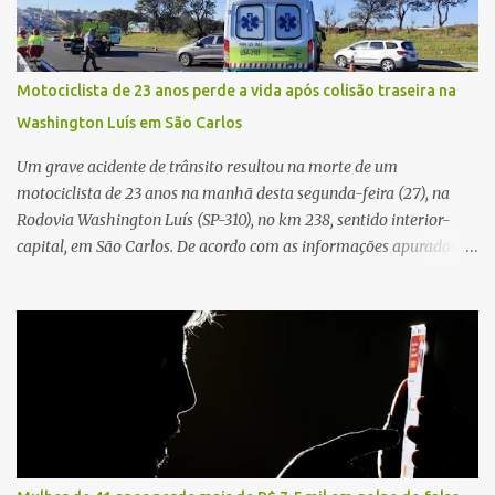
foram divulgadas informações oficiais sobre o estado de saúde dos
feridos. Equipes da Polícia Militar de Santa Gertrudes atenderam a
ocorrência e isolaram a área para o trabalho da perícia. Até a
Motociclista de 23 anos perde a vida após colisão traseira na
última atualização, nenhum suspeito havia sido preso. A Polícia
Washington Luís em São Carlos
Civil investigará a motivação da briga, a autoria dos disparos e as
circunstâncias do crime. A ocorrência segue em anda...
Um grave acidente de trânsito resultou na morte de um
motociclista de 23 anos na manhã desta segunda-feira (27), na
Rodovia Washington Luís (SP-310), no km 238, sentido interior-
capital, em São Carlos. De acordo com as informações apuradas no
local, a vítima conduzia uma motocicleta quando acabou colidindo
na traseira de um Jeep Renegade. Segundo relato da condutora do
veículo, o trânsito estava lento e congestionado devido a obras
realizadas na rodovia, momento em que ocorreu o impacto. Com
a violência da colisão, o motociclista foi arremessado ao solo.
Testemunhas relataram que o capacete teria se desprendido
durante o acidente. O jovem sofreu ferimentos gravíssimos e
morreu ainda no local. Equipes de resgate e de atendimento da
concessionária responsável pela rodovia foram acionadas e