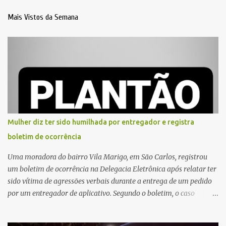
Mais Vistos da Semana
Mulher diz ter sido humilhada por entregador e registra
boletim de ocorrência
Uma moradora do bairro Vila Marigo, em São Carlos, registrou
um boletim de ocorrência na Delegacia Eletrônica após relatar ter
sido vítima de agressões verbais durante a entrega de um pedido
por um entregador de aplicativo. Segundo o boletim, o caso
ocorreu por volta das 17h de sexta-feira (31). A mulher afirmou
que o entregador teria acionado o interfone de forma equivocada