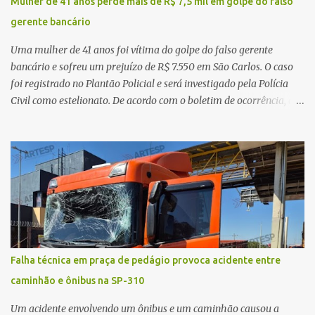
Mulher de 41 anos perde mais de R$ 7,5 mil em golpe do falso
realizaram a sinalização da via, além de prestarem socorro à
gerente bancário
vítima. No entanto, o óbito foi constatado ainda no local do
acidente. A Polícia Militar Rodoviária compareceu para o registro
Uma mulher de 41 anos foi vítima do golpe do falso gerente
da ocorrência...
bancário e sofreu um prejuízo de R$ 7.550 em São Carlos. O caso
foi registrado no Plantão Policial e será investigado pela Polícia
Civil como estelionato. De acordo com o boletim de ocorrência, a
vítima recebeu contato pelo WhatsApp de um homem que
afirmava ser o novo gerente da conta bancária da empresa. O
suspeito alegou que seria necessário atualizar o cadastro da conta
e passou a orientar a vítima sobre os procedimentos que deveriam
ser realizados. Dias depois, o golpista enviou um documento em
PDF simulando uma comunicação oficial da instituição financeira.
Na sequência, entrou em contato por telefone e encaminhou um
link, orientando a vítima a acessá-lo pelo computador para
concluir a suposta atualização cadastral. Após realizar o
Falha técnica em praça de pedágio provoca acidente entre
procedimento, a conta bancária ficou bloqueada por algumas
caminhão e ônibus na SP-310
horas. Sem conseguir acessar o sistema, a vítima tentou
novamente contato com o suposto gerente, mas não obteve
Um acidente envolvendo um ônibus e um caminhão causou a