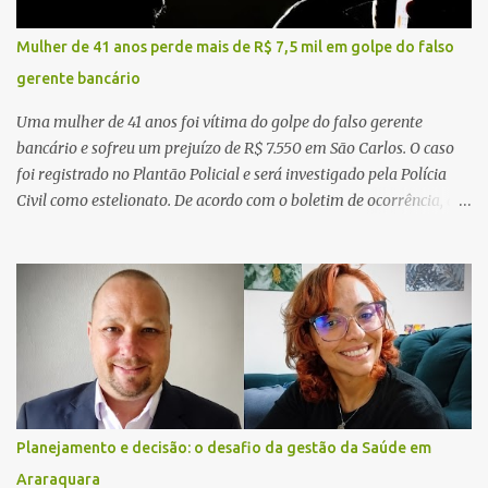
Mulher de 41 anos perde mais de R$ 7,5 mil em golpe do falso
gerente bancário
Uma mulher de 41 anos foi vítima do golpe do falso gerente
bancário e sofreu um prejuízo de R$ 7.550 em São Carlos. O caso
foi registrado no Plantão Policial e será investigado pela Polícia
Civil como estelionato. De acordo com o boletim de ocorrência, a
vítima recebeu contato pelo WhatsApp de um homem que
afirmava ser o novo gerente da conta bancária da empresa. O
suspeito alegou que seria necessário atualizar o cadastro da conta
e passou a orientar a vítima sobre os procedimentos que deveriam
ser realizados. Dias depois, o golpista enviou um documento em
PDF simulando uma comunicação oficial da instituição financeira.
Na sequência, entrou em contato por telefone e encaminhou um
link, orientando a vítima a acessá-lo pelo computador para
concluir a suposta atualização cadastral. Após realizar o
Planejamento e decisão: o desafio da gestão da Saúde em
procedimento, a conta bancária ficou bloqueada por algumas
Araraquara