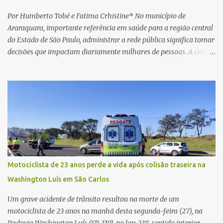
horas. Sem conseguir acessar o sistema, a vítima tentou
novamente contato com o suposto gerente, mas não obteve
Por Humberto Tobé e Fatima Crhistine* No município de
resposta. Na segunda-fe...
Araraquara, importante referência em saúde para a região central
do Estado de São Paulo, administrar a rede pública significa tomar
decisões que impactam diariamente milhares de pessoas. A cidade
concentra hospitais, unidades especializadas e serviços de média e
alta complexidade que atendem pacientes não apenas do
município, mas também de diversas cidades do entorno,
ampliando significativamente a responsabilidade da gestão sobre
o Sistema Único de Saúde (SUS). Nos últimos anos, o Governo
Federal tem ampliado investimentos destinados ao fortalecimento
da atenção básica, da infraestrutura hospitalar e da
regionalização dos serviços de saúde. Entretanto, em um cenário
de demandas crescentes e recursos necessariamente limitados, a
Motociclista de 23 anos perde a vida após colisão traseira na
principal missão da gestão pública não é apenas investir mais,
Washington Luís em São Carlos
mas decidir melhor onde investir para produzir o maior benefício
possível à população. Essa reflexão encontra respaldo tanto na
Um grave acidente de trânsito resultou na morte de um
teoria da admini...
motociclista de 23 anos na manhã desta segunda-feira (27), na