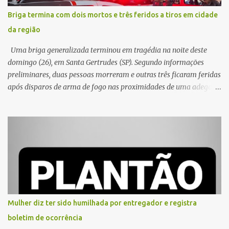
Briga termina com dois mortos e três feridos a tiros em cidade
da região
Uma briga generalizada terminou em tragédia na noite deste
domingo (26), em Santa Gertrudes (SP). Segundo informações
preliminares, duas pessoas morreram e outras três ficaram feridas
após disparos de arma de fogo nas proximidades de uma adega. O
caso aconteceu por volta das 20h40, na região da Avenida João
Vitte. De acordo com as primeiras informações, a confusão teria
começado dentro do estabelecimento e se estendido para a área
externa, quando dois homens armados passaram a efetuar
diversos disparos. Duas vítimas morreram ainda no local. Outras
três pessoas foram baleadas e socorridas. Até o momento, não
foram divulgadas informações oficiais sobre o estado de saúde dos
feridos. Equipes da Polícia Militar de Santa Gertrudes atenderam a
ocorrência e isolaram a área para o trabalho da perícia. Até a
Mulher diz ter sido humilhada por entregador e registra
última atualização, nenhum suspeito havia sido preso. A Polícia
boletim de ocorrência
Civil investigará a motivação da briga, a autoria dos disparos e as