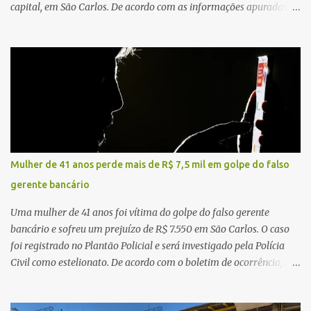
capital, em São Carlos. De acordo com as informações apuradas no
local, a vítima conduzia uma motocicleta quando acabou colidindo
na traseira de um Jeep Renegade. Segundo relato da condutora do
veículo, o trânsito estava lento e congestionado devido a obras
realizadas na rodovia, momento em que ocorreu o impacto. Com
a violência da colisão, o motociclista foi arremessado ao solo.
Testemunhas relataram que o capacete teria se desprendido
durante o acidente. O jovem sofreu ferimentos gravíssimos e
morreu ainda no local. Equipes de resgate e de atendimento da
concessionária responsável pela rodovia foram acionadas e
Mulher de 41 anos perde mais de R$ 7,5 mil em golpe do falso
realizaram a sinalização da via, além de prestarem socorro à
gerente bancário
vítima. No entanto, o óbito foi constatado ainda no local do
acidente. A Polícia Militar Rodoviária compareceu para o registro
Uma mulher de 41 anos foi vítima do golpe do falso gerente
da ocorrência...
bancário e sofreu um prejuízo de R$ 7.550 em São Carlos. O caso
foi registrado no Plantão Policial e será investigado pela Polícia
Civil como estelionato. De acordo com o boletim de ocorrência, a
vítima recebeu contato pelo WhatsApp de um homem que
afirmava ser o novo gerente da conta bancária da empresa. O