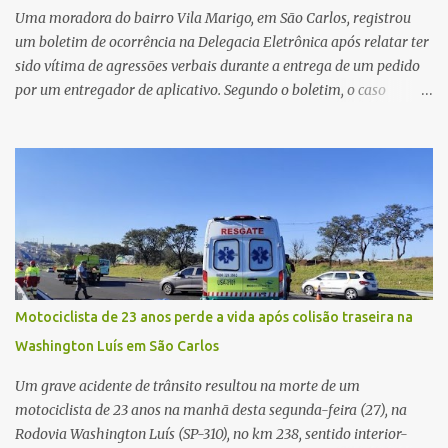
circunstâncias do crime. A ocorrência segue em anda...
Uma moradora do bairro Vila Marigo, em São Carlos, registrou
um boletim de ocorrência na Delegacia Eletrônica após relatar ter
sido vítima de agressões verbais durante a entrega de um pedido
por um entregador de aplicativo. Segundo o boletim, o caso
ocorreu por volta das 17h de sexta-feira (31). A mulher afirmou
que o entregador teria acionado o interfone de forma equivocada
e, em seguida, passou a gritar em frente ao prédio, chamando a
atenção de moradores e de pessoas que estavam nas
proximidades. Ainda conforme o registro policial, a vítima relatou
que, ao receber a entrega, voltou a ser ofendida com palavras de
baixo calão e insultos. Ela informou à Polícia Civil que mora
sozinha e que se sentiu ameaçada, coagida e humilhada com a
situação. Fonte: São Carlos Agora
Motociclista de 23 anos perde a vida após colisão traseira na
Washington Luís em São Carlos
Um grave acidente de trânsito resultou na morte de um
motociclista de 23 anos na manhã desta segunda-feira (27), na
Rodovia Washington Luís (SP-310), no km 238, sentido interior-