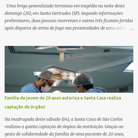
novamente contato com o suposto gerente, mas não obteve
Uma briga generalizada terminou em tragédia na noite deste
resposta. Na segunda-fe...
domingo (26), em Santa Gertrudes (SP). Segundo informações
preliminares, duas pessoas morreram e outras três ficaram feridas
após disparos de arma de fogo nas proximidades de uma adega. O
caso aconteceu por volta das 20h40, na região da Avenida João
Vitte. De acordo com as primeiras informações, a confusão teria
começado dentro do estabelecimento e se estendido para a área
externa, quando dois homens armados passaram a efetuar
diversos disparos. Duas vítimas morreram ainda no local. Outras
três pessoas foram baleadas e socorridas. Até o momento, não
foram divulgadas informações oficiais sobre o estado de saúde dos
feridos. Equipes da Polícia Militar de Santa Gertrudes atenderam a
ocorrência e isolaram a área para o trabalho da perícia. Até a
Família de jovem de 20 anos autoriza e Santa Casa realiza
última atualização, nenhum suspeito havia sido preso. A Polícia
captação de órgãos
Civil investigará a motivação da briga, a autoria dos disparos e as
circunstâncias do crime. A ocorrência segue em anda...
Na madrugada deste sábado (04), a Santa Casa de São Carlos
realizou a quinta captação de órgãos da instituição. Graças ao
gesto de solidariedade da família de uma paciente de 20 anos,