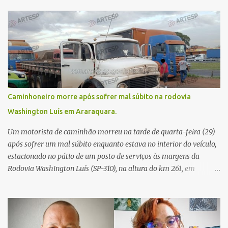
Caminhoneiro morre após sofrer mal súbito na rodovia
Washington Luís em Araraquara.
Um motorista de caminhão morreu na tarde de quarta-feira (29)
após sofrer um mal súbito enquanto estava no interior do veículo,
estacionado no pátio de um posto de serviços às margens da
Rodovia Washington Luís (SP-310), na altura do km 261, em
Araraquara. De acordo com informações da Artesp, a
concessionária foi acionada por meio do telefone 0800 após
relatos de que havia um condutor inconsciente dentro de um
caminhão. Equipes de resgate foram rapidamente deslocadas ao