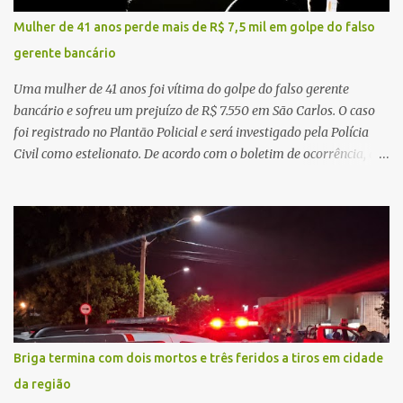
de demandas crescentes e recursos necessariamente limitados, a
Mulher de 41 anos perde mais de R$ 7,5 mil em golpe do falso
principal missão da gestão pública não é apenas investir mais,
gerente bancário
mas decidir melhor onde investir para produzir o maior benefício
possível à população. Essa reflexão encontra respaldo tanto na
Uma mulher de 41 anos foi vítima do golpe do falso gerente
teoria da admini...
bancário e sofreu um prejuízo de R$ 7.550 em São Carlos. O caso
foi registrado no Plantão Policial e será investigado pela Polícia
Civil como estelionato. De acordo com o boletim de ocorrência, a
vítima recebeu contato pelo WhatsApp de um homem que
afirmava ser o novo gerente da conta bancária da empresa. O
suspeito alegou que seria necessário atualizar o cadastro da conta
e passou a orientar a vítima sobre os procedimentos que deveriam
ser realizados. Dias depois, o golpista enviou um documento em
PDF simulando uma comunicação oficial da instituição financeira.
Na sequência, entrou em contato por telefone e encaminhou um
link, orientando a vítima a acessá-lo pelo computador para
concluir a suposta atualização cadastral. Após realizar o
Briga termina com dois mortos e três feridos a tiros em cidade
procedimento, a conta bancária ficou bloqueada por algumas
da região
horas. Sem conseguir acessar o sistema, a vítima tentou