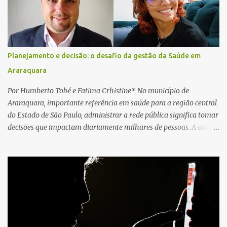
local e encontraram a vítima em parada cardiorrespiratória. Os
socorristas iniciaram imediatamente as manobras de reanimação
cardiopulmonar (RCP), porém, apesar de todos os esforços, o
motorista não respondeu aos procedimentos. Às 17h03, médicos
da Unidade de Suporte Avançado constataram o óbito da vítima.
Planejamento e decisão: o desafio da gestão da Saúde em
Fonte: São Carlos Agora
Araraquara
Por Humberto Tobé e Fatima Crhistine* No município de
Araraquara, importante referência em saúde para a região central
do Estado de São Paulo, administrar a rede pública significa tomar
decisões que impactam diariamente milhares de pessoas. A cidade
concentra hospitais, unidades especializadas e serviços de média e
alta complexidade que atendem pacientes não apenas do
município, mas também de diversas cidades do entorno,
ampliando significativamente a responsabilidade da gestão sobre
o Sistema Único de Saúde (SUS). Nos últimos anos, o Governo
Federal tem ampliado investimentos destinados ao fortalecimento
da atenção básica, da infraestrutura hospitalar e da
regionalização dos serviços de saúde. Entretanto, em um cenário