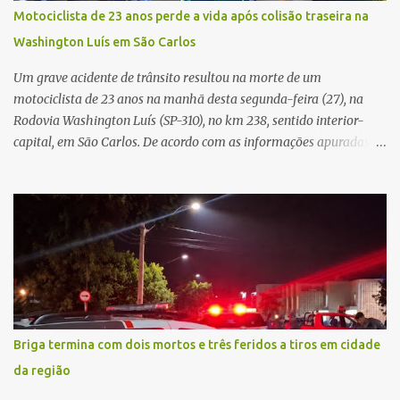
Scania P 360, que trafegava logo atrás, não conseguiu parar a
Motociclista de 23 anos perde a vida após colisão traseira na
tempo e colidiu contra a traseira do ônibus. Apesar da interdição
Washington Luís em São Carlos
parcial da praça de pedágio, a concessionária informou que não
houve registro de congestionamento significativo no trecho, ...
Um grave acidente de trânsito resultou na morte de um
motociclista de 23 anos na manhã desta segunda-feira (27), na
Rodovia Washington Luís (SP-310), no km 238, sentido interior-
capital, em São Carlos. De acordo com as informações apuradas no
local, a vítima conduzia uma motocicleta quando acabou colidindo
na traseira de um Jeep Renegade. Segundo relato da condutora do
veículo, o trânsito estava lento e congestionado devido a obras
realizadas na rodovia, momento em que ocorreu o impacto. Com
a violência da colisão, o motociclista foi arremessado ao solo.
Testemunhas relataram que o capacete teria se desprendido
durante o acidente. O jovem sofreu ferimentos gravíssimos e
morreu ainda no local. Equipes de resgate e de atendimento da
concessionária responsável pela rodovia foram acionadas e
Briga termina com dois mortos e três feridos a tiros em cidade
realizaram a sinalização da via, além de prestarem socorro à
da região
vítima. No entanto, o óbito foi constatado ainda no local do
acidente. A Polícia Militar Rodoviária compareceu para o registro