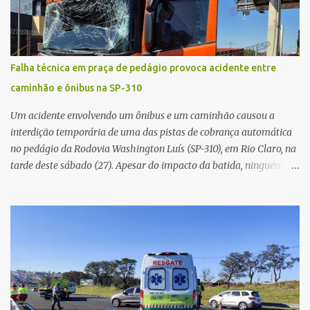
Federal tem ampliado investimentos destinados ao fortalecimento
da atenção básica, da infraestrutura hospitalar e da
regionalização dos serviços de saúde. Entretanto, em um cenário
de demandas crescentes e recursos necessariamente limitados, a
Falha técnica em praça de pedágio provoca acidente entre
principal missão da gestão pública não é apenas investir mais,
caminhão e ônibus na SP-310
mas decidir melhor onde investir para produzir o maior benefício
possível à população. Essa reflexão encontra respaldo tanto na
Um acidente envolvendo um ônibus e um caminhão causou a
teoria da admini...
interdição temporária de uma das pistas de cobrança automática
no pedágio da Rodovia Washington Luís (SP-310), em Rio Claro, na
tarde deste sábado (27). Apesar do impacto da batida, ninguém
ficou ferido. A ocorrência foi registrada por volta das 12h16, no
quilômetro 182, sentido norte. Segundo informações do Centro de
Controle Operacional (CCO) da concessionária Eixo SP, o acidente
aconteceu devido a uma falha técnica na praça de cobrança.
Dinâmica do acidente De acordo com o relato do motorista do
ônibus (modelo M. Benz/Busscar), ao entrar na pista de cobrança
automática (AVI 20), a cancela eletrônica não realizou a abertura
automática, o que o obrigou a frear o veículo. Um caminhão