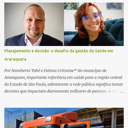
suspeito alegou que seria necessário atualizar o cadastro da conta
e passou a orientar a vítima sobre os procedimentos que deveriam
ser realizados. Dias depois, o golpista enviou um documento em
PDF simulando uma comunicação oficial da instituição financeira.
Na sequência, entrou em contato por telefone e encaminhou um
link, orientando a vítima a acessá-lo pelo computador para
concluir a suposta atualização cadastral. Após realizar o
Planejamento e decisão: o desafio da gestão da Saúde em
procedimento, a conta bancária ficou bloqueada por algumas
Araraquara
horas. Sem conseguir acessar o sistema, a vítima tentou
novamente contato com o suposto gerente, mas não obteve
Por Humberto Tobé e Fatima Crhistine* No município de
resposta. Na segunda-fe...
Araraquara, importante referência em saúde para a região central
do Estado de São Paulo, administrar a rede pública significa tomar
decisões que impactam diariamente milhares de pessoas. A cidade
concentra hospitais, unidades especializadas e serviços de média e
alta complexidade que atendem pacientes não apenas do
município, mas também de diversas cidades do entorno,
ampliando significativamente a responsabilidade da gestão sobre
o Sistema Único de Saúde (SUS). Nos últimos anos, o Governo