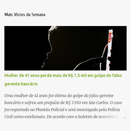
Mais Vistos da Semana
Mulher de 41 anos perde mais de R$ 7,5 mil em golpe do falso
gerente bancário
Uma mulher de 41 anos foi vítima do golpe do falso gerente
bancário e sofreu um prejuízo de R$ 7.550 em São Carlos. O caso
foi registrado no Plantão Policial e será investigado pela Polícia
Civil como estelionato. De acordo com o boletim de ocorrência, a
vítima recebeu contato pelo WhatsApp de um homem que
afirmava ser o novo gerente da conta bancária da empresa. O