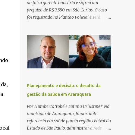
do falso gerente bancário e sofreu um
prejuízo de R$ 7.550 em São Carlos. O caso
foi registrado no Plantão Policial e será
investigado pela Polícia Civil como
estelionato. De acordo com o boletim de
ocorrência, a vítima recebeu contato pelo
WhatsApp de um homem que afirmava ser
o novo gerente da conta bancária da
ando
empresa. O suspeito alegou que seria
necessário atualizar o cadastro da conta e
passou a orientar a vítima sobre os
procedimentos que deveriam ser realizados.
ida,
Planejamento e decisão: o desafio da
Dias depois, o golpista enviou um
 a
gestão da Saúde em Araraquara
documento em PDF simulando uma
comunicação oficial da instituição
Por Humberto Tobé e Fatima Crhistine* No
financeira. Na sequência, entrou em contato
município de Araraquara, importante
por telefone e encaminhou um link,
referência em saúde para a região central do
orientando a vítima a acessá-lo pelo
ocal
Estado de São Paulo, administrar a rede
computador para concluir a suposta