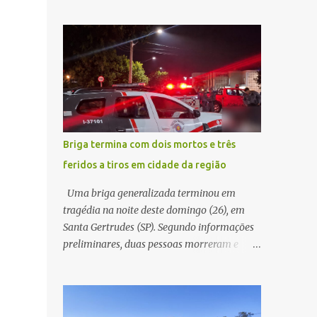
pública significa tomar decisões que
atualização cadastral. Após realizar o
impactam diariamente milhares de pessoas.
procedimento, a conta bancária ficou
A cidade concentra hospitais, unidades
bloqueada por algumas horas. Sem
especializadas e serviços de média e alta
conseguir acessar o sistema, a vítima tentou
complexidade que atendem pacientes não
novamente contato com o suposto gerente,
apenas do município, mas também de
mas não obteve resposta. Na segunda-fe...
diversas cidades do entorno, ampliando
significativamente a responsabilidade da
gestão sobre o Sistema Único de Saúde
Briga termina com dois mortos e três
(SUS). Nos últimos anos, o Governo Federal
feridos a tiros em cidade da região
tem ampliado investimentos destinados ao
fortalecimento da atenção básica, da
Uma briga generalizada terminou em
infraestrutura hospitalar e da
tragédia na noite deste domingo (26), em
regionalização dos serviços de saúde.
Santa Gertrudes (SP). Segundo informações
Entretanto, em um cenário de demandas
preliminares, duas pessoas morreram e
crescentes e recursos necessariamente
outras três ficaram feridas após disparos de
limitados, a principal missão da gestão
arma de fogo nas proximidades de uma
pública não é apenas investir mais, mas
adega. O caso aconteceu por volta das
decidir melhor onde investir para produzir o
20h40, na região da Avenida João Vitte. De