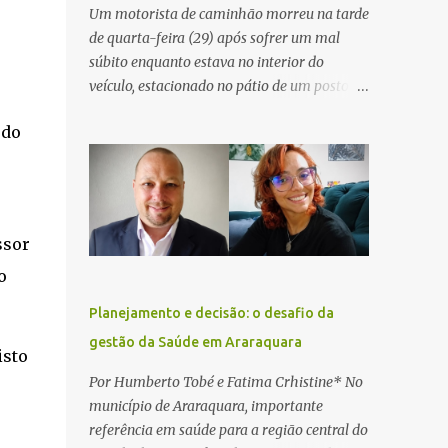
Um motorista de caminhão morreu na tarde
de quarta-feira (29) após sofrer um mal
súbito enquanto estava no interior do
veículo, estacionado no pátio de um posto de
serviços às margens da Rodovia Washington
 do
Luís (SP-310), na altura do km 261, em
Araraquara. De acordo com informações da
Artesp, a concessionária foi acionada por
meio do telefone 0800 após relatos de que
havia um condutor inconsciente dentro de
ssor
um caminhão. Equipes de resgate foram
o
rapidamente deslocadas ao local e
encontraram a vítima em parada
Planejamento e decisão: o desafio da
cardiorrespiratória. Os socorristas iniciaram
gestão da Saúde em Araraquara
imediatamente as manobras de reanimação
isto
cardiopulmonar (RCP), porém, apesar de
Por Humberto Tobé e Fatima Crhistine* No
todos os esforços, o motorista não
município de Araraquara, importante
respondeu aos procedimentos. Às 17h03,
referência em saúde para a região central do
médicos da Unidade de Suporte Avançado