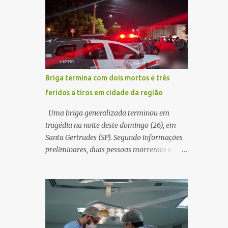
decidir melhor onde investir para produzir o
WhatsApp de um homem que afirmava ser
maior benefício possível à população. Essa
o novo gerente da conta bancária da
reflexão encontra respaldo tanto na teoria
empresa. O suspeito alegou que seria
da admini...
necessário atualizar o cadastro da conta e
passou a orientar a vítima sobre os
procedimentos que deveriam ser realizados.
Briga termina com dois mortos e três
Dias depois, o golpista enviou um
feridos a tiros em cidade da região
documento em PDF simulando uma
comunicação oficial da instituição
Uma briga generalizada terminou em
financeira. Na sequência, entrou em contato
tragédia na noite deste domingo (26), em
por telefone e encaminhou um link,
Santa Gertrudes (SP). Segundo informações
orientando a vítima a acessá-lo pelo
preliminares, duas pessoas morreram e
computador para concluir a suposta
outras três ficaram feridas após disparos de
atualização cadastral. Após realizar o
arma de fogo nas proximidades de uma
procedimento, a conta bancária ficou
adega. O caso aconteceu por volta das
bloqueada por algumas horas. Sem
20h40, na região da Avenida João Vitte. De
conseguir acessar o sistema, a vítima tentou
acordo com as primeiras informações, a
novamente contato com o suposto gerente,
confusão teria começado dentro do