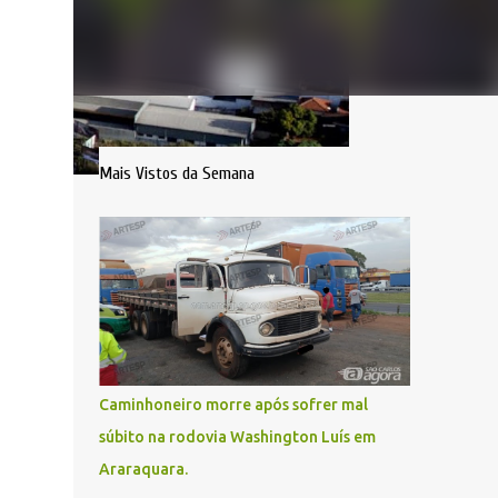
Mais Vistos da Semana
Caminhoneiro morre após sofrer mal
súbito na rodovia Washington Luís em
Araraquara.