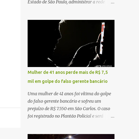
Estado de São Paulo, administrar a rede
constataram o óbito da vítima. Fonte: São
pública significa tomar decisões que
Carlos Agora
impactam diariamente milhares de pessoas.
A cidade concentra hospitais, unidades
especializadas e serviços de média e alta
complexidade que atendem pacientes não
apenas do município, mas também de
diversas cidades do entorno, ampliando
significativamente a responsabilidade da
gestão sobre o Sistema Único de Saúde
Mulher de 41 anos perde mais de R$ 7,5
(SUS). Nos últimos anos, o Governo Federal
mil em golpe do falso gerente bancário
tem ampliado investimentos destinados ao
fortalecimento da atenção básica, da
Uma mulher de 41 anos foi vítima do golpe
infraestrutura hospitalar e da
do falso gerente bancário e sofreu um
regionalização dos serviços de saúde.
prejuízo de R$ 7.550 em São Carlos. O caso
Entretanto, em um cenário de demandas
foi registrado no Plantão Policial e será
crescentes e recursos necessariamente
investigado pela Polícia Civil como
limitados, a principal missão da gestão
estelionato. De acordo com o boletim de
pública não é apenas investir mais, mas
ocorrência, a vítima recebeu contato pelo