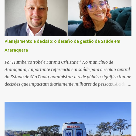
e passou a orientar a vítima sobre os procedimentos que deveriam
ser realizados. Dias depois, o golpista enviou um documento em
PDF simulando uma comunicação oficial da instituição financeira.
Na sequência, entrou em contato por telefone e encaminhou um
link, orientando a vítima a acessá-lo pelo computador para
concluir a suposta atualização cadastral. Após realizar o
Planejamento e decisão: o desafio da gestão da Saúde em
procedimento, a conta bancária ficou bloqueada por algumas
Araraquara
horas. Sem conseguir acessar o sistema, a vítima tentou
novamente contato com o suposto gerente, mas não obteve
Por Humberto Tobé e Fatima Crhistine* No município de
resposta. Na segunda-fe...
Araraquara, importante referência em saúde para a região central
do Estado de São Paulo, administrar a rede pública significa tomar
decisões que impactam diariamente milhares de pessoas. A cidade
concentra hospitais, unidades especializadas e serviços de média e
alta complexidade que atendem pacientes não apenas do
município, mas também de diversas cidades do entorno,
ampliando significativamente a responsabilidade da gestão sobre
o Sistema Único de Saúde (SUS). Nos últimos anos, o Governo
Federal tem ampliado investimentos destinados ao fortalecimento
da atenção básica, da infraestrutura hospitalar e da