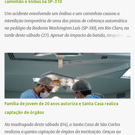
caminhão e ônibus na SP-310
vítima. No entanto, o óbito foi constatado ainda no local do
acidente. A Polícia Militar Rodoviária compareceu para o registro
Um acidente envolvendo um ônibus e um caminhão causou a
da ocorrência...
interdição temporária de uma das pistas de cobrança automática
no pedágio da Rodovia Washington Luís (SP-310), em Rio Claro, na
tarde deste sábado (27). Apesar do impacto da batida, ninguém
ficou ferido. A ocorrência foi registrada por volta das 12h16, no
quilômetro 182, sentido norte. Segundo informações do Centro de
Controle Operacional (CCO) da concessionária Eixo SP, o acidente
aconteceu devido a uma falha técnica na praça de cobrança.
Dinâmica do acidente De acordo com o relato do motorista do
ônibus (modelo M. Benz/Busscar), ao entrar na pista de cobrança
automática (AVI 20), a cancela eletrônica não realizou a abertura
automática, o que o obrigou a frear o veículo. Um caminhão
Scania P 360, que trafegava logo atrás, não conseguiu parar a
Família de jovem de 20 anos autoriza e Santa Casa realiza
tempo e colidiu contra a traseira do ônibus. Apesar da interdição
captação de órgãos
parcial da praça de pedágio, a concessionária informou que não
houve registro de congestionamento significativo no trecho, ...
Na madrugada deste sábado (04), a Santa Casa de São Carlos
realizou a quinta captação de órgãos da instituição. Graças ao