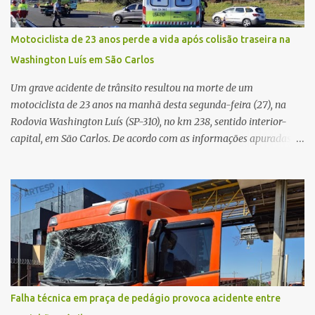
regionalização dos serviços de saúde. Entretanto, em um cenário
de demandas crescentes e recursos necessariamente limitados, a
Motociclista de 23 anos perde a vida após colisão traseira na
principal missão da gestão pública não é apenas investir mais,
Washington Luís em São Carlos
mas decidir melhor onde investir para produzir o maior benefício
possível à população. Essa reflexão encontra respaldo tanto na
Um grave acidente de trânsito resultou na morte de um
teoria da admini...
motociclista de 23 anos na manhã desta segunda-feira (27), na
Rodovia Washington Luís (SP-310), no km 238, sentido interior-
capital, em São Carlos. De acordo com as informações apuradas no
local, a vítima conduzia uma motocicleta quando acabou colidindo
na traseira de um Jeep Renegade. Segundo relato da condutora do
veículo, o trânsito estava lento e congestionado devido a obras
realizadas na rodovia, momento em que ocorreu o impacto. Com
a violência da colisão, o motociclista foi arremessado ao solo.
Testemunhas relataram que o capacete teria se desprendido
durante o acidente. O jovem sofreu ferimentos gravíssimos e
morreu ainda no local. Equipes de resgate e de atendimento da
concessionária responsável pela rodovia foram acionadas e
Falha técnica em praça de pedágio provoca acidente entre
realizaram a sinalização da via, além de prestarem socorro à