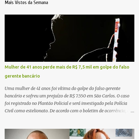
Mais Vistos da Semana
Mulher de 41 anos perde mais de R$ 7,5 mil em golpe do falso
gerente bancário
Uma mulher de 41 anos foi vítima do golpe do falso gerente
bancário e sofreu um prejuízo de R$ 7.550 em São Carlos. O caso
foi registrado no Plantão Policial e será investigado pela Polícia
Civil como estelionato. De acordo com o boletim de ocorrência, a
vítima recebeu contato pelo WhatsApp de um homem que
afirmava ser o novo gerente da conta bancária da empresa. O
suspeito alegou que seria necessário atualizar o cadastro da conta