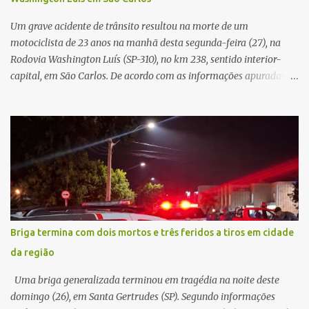
mas decidir melhor onde investir para produzir o maior benefício
possível à população. Essa reflexão encontra respaldo tanto na
Um grave acidente de trânsito resultou na morte de um
teoria da admini...
motociclista de 23 anos na manhã desta segunda-feira (27), na
Rodovia Washington Luís (SP-310), no km 238, sentido interior-
capital, em São Carlos. De acordo com as informações apuradas no
local, a vítima conduzia uma motocicleta quando acabou colidindo
na traseira de um Jeep Renegade. Segundo relato da condutora do
veículo, o trânsito estava lento e congestionado devido a obras
realizadas na rodovia, momento em que ocorreu o impacto. Com
a violência da colisão, o motociclista foi arremessado ao solo.
Testemunhas relataram que o capacete teria se desprendido
durante o acidente. O jovem sofreu ferimentos gravíssimos e
morreu ainda no local. Equipes de resgate e de atendimento da
concessionária responsável pela rodovia foram acionadas e
Briga termina com dois mortos e três feridos a tiros em cidade
realizaram a sinalização da via, além de prestarem socorro à
da região
vítima. No entanto, o óbito foi constatado ainda no local do
acidente. A Polícia Militar Rodoviária compareceu para o registro
Uma briga generalizada terminou em tragédia na noite deste
da ocorrência...
domingo (26), em Santa Gertrudes (SP). Segundo informações