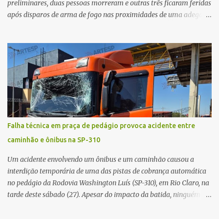
preliminares, duas pessoas morreram e outras três ficaram feridas
após disparos de arma de fogo nas proximidades de uma adega. O
caso aconteceu por volta das 20h40, na região da Avenida João
Vitte. De acordo com as primeiras informações, a confusão teria
começado dentro do estabelecimento e se estendido para a área
externa, quando dois homens armados passaram a efetuar
diversos disparos. Duas vítimas morreram ainda no local. Outras
três pessoas foram baleadas e socorridas. Até o momento, não
foram divulgadas informações oficiais sobre o estado de saúde dos
feridos. Equipes da Polícia Militar de Santa Gertrudes atenderam a
ocorrência e isolaram a área para o trabalho da perícia. Até a
Falha técnica em praça de pedágio provoca acidente entre
última atualização, nenhum suspeito havia sido preso. A Polícia
caminhão e ônibus na SP-310
Civil investigará a motivação da briga, a autoria dos disparos e as
circunstâncias do crime. A ocorrência segue em anda...
Um acidente envolvendo um ônibus e um caminhão causou a
interdição temporária de uma das pistas de cobrança automática
no pedágio da Rodovia Washington Luís (SP-310), em Rio Claro, na
tarde deste sábado (27). Apesar do impacto da batida, ninguém
ficou ferido. A ocorrência foi registrada por volta das 12h16, no
quilômetro 182, sentido norte. Segundo informações do Centro de