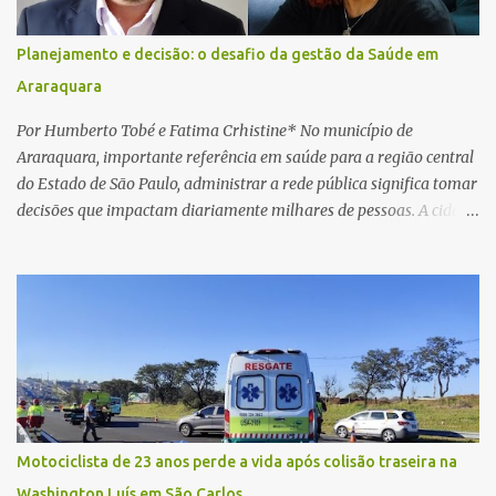
link, orientando a vítima a acessá-lo pelo computador para
concluir a suposta atualização cadastral. Após realizar o
Planejamento e decisão: o desafio da gestão da Saúde em
procedimento, a conta bancária ficou bloqueada por algumas
Araraquara
horas. Sem conseguir acessar o sistema, a vítima tentou
novamente contato com o suposto gerente, mas não obteve
Por Humberto Tobé e Fatima Crhistine* No município de
resposta. Na segunda-fe...
Araraquara, importante referência em saúde para a região central
do Estado de São Paulo, administrar a rede pública significa tomar
decisões que impactam diariamente milhares de pessoas. A cidade
concentra hospitais, unidades especializadas e serviços de média e
alta complexidade que atendem pacientes não apenas do
município, mas também de diversas cidades do entorno,
ampliando significativamente a responsabilidade da gestão sobre
o Sistema Único de Saúde (SUS). Nos últimos anos, o Governo
Federal tem ampliado investimentos destinados ao fortalecimento
da atenção básica, da infraestrutura hospitalar e da
regionalização dos serviços de saúde. Entretanto, em um cenário
de demandas crescentes e recursos necessariamente limitados, a
Motociclista de 23 anos perde a vida após colisão traseira na
principal missão da gestão pública não é apenas investir mais,
Washington Luís em São Carlos