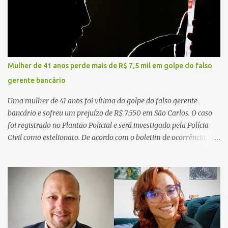
Mulher de 41 anos perde mais de R$ 7,5 mil em golpe do falso
gerente bancário
Uma mulher de 41 anos foi vítima do golpe do falso gerente
bancário e sofreu um prejuízo de R$ 7.550 em São Carlos. O caso
foi registrado no Plantão Policial e será investigado pela Polícia
Civil como estelionato. De acordo com o boletim de ocorrência, a
vítima recebeu contato pelo WhatsApp de um homem que
afirmava ser o novo gerente da conta bancária da empresa. O
suspeito alegou que seria necessário atualizar o cadastro da conta
e passou a orientar a vítima sobre os procedimentos que deveriam
ser realizados. Dias depois, o golpista enviou um documento em
PDF simulando uma comunicação oficial da instituição financeira.
Na sequência, entrou em contato por telefone e encaminhou um