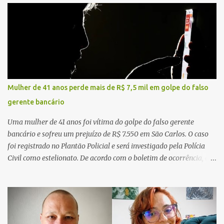
Mulher de 41 anos perde mais de R$ 7,5 mil em golpe do falso
gerente bancário
Uma mulher de 41 anos foi vítima do golpe do falso gerente
bancário e sofreu um prejuízo de R$ 7.550 em São Carlos. O caso
foi registrado no Plantão Policial e será investigado pela Polícia
Civil como estelionato. De acordo com o boletim de ocorrência, a
vítima recebeu contato pelo WhatsApp de um homem que
afirmava ser o novo gerente da conta bancária da empresa. O
suspeito alegou que seria necessário atualizar o cadastro da conta
e passou a orientar a vítima sobre os procedimentos que deveriam
ser realizados. Dias depois, o golpista enviou um documento em