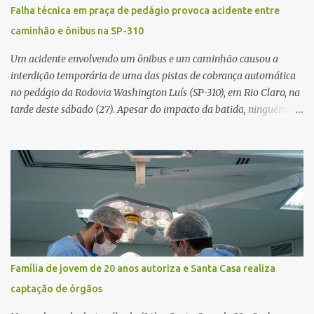
de demandas crescentes e recursos necessariamente limitados, a
Falha técnica em praça de pedágio provoca acidente entre
principal missão da gestão pública não é apenas investir mais,
caminhão e ônibus na SP-310
mas decidir melhor onde investir para produzir o maior benefício
possível à população. Essa reflexão encontra respaldo tanto na
Um acidente envolvendo um ônibus e um caminhão causou a
teoria da admini...
interdição temporária de uma das pistas de cobrança automática
no pedágio da Rodovia Washington Luís (SP-310), em Rio Claro, na
tarde deste sábado (27). Apesar do impacto da batida, ninguém
ficou ferido. A ocorrência foi registrada por volta das 12h16, no
quilômetro 182, sentido norte. Segundo informações do Centro de
Controle Operacional (CCO) da concessionária Eixo SP, o acidente
aconteceu devido a uma falha técnica na praça de cobrança.
Dinâmica do acidente De acordo com o relato do motorista do
ônibus (modelo M. Benz/Busscar), ao entrar na pista de cobrança
automática (AVI 20), a cancela eletrônica não realizou a abertura
automática, o que o obrigou a frear o veículo. Um caminhão
Scania P 360, que trafegava logo atrás, não conseguiu parar a
Família de jovem de 20 anos autoriza e Santa Casa realiza
tempo e colidiu contra a traseira do ônibus. Apesar da interdição
captação de órgãos
parcial da praça de pedágio, a concessionária informou que não
houve registro de congestionamento significativo no trecho, ...