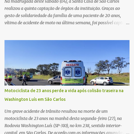
Na madrugada deste sábado (04), a Santa Casa de São Carlos
realizou a quinta captação de órgãos da instituição. Graças ao
gesto de solidariedade da família de uma paciente de 20 anos,
vítima de acidente de moto na última semana, foi possível captar o
coração, os rins e as córneas, possibilitando que até cinco pessoas
tenham uma nova oportunidade de vida por meio do transplante.
Por se tratar de um órgão com curto tempo de preservação, a
equipe responsável pela captação do coração chegou a São Carlos
em uma aeronave da Força Aérea Brasileira (FAB), garantindo
agilidade no transporte e na realização do procedimento. Após a
retirada do órgão, a Guarda Civil Municipal (GCM), por meio da
Prefeitura de São Carlos, realizou o transporte do coração até o
aeroporto, de onde a aeronave da FAB seguiu com o órgão para
Motociclista de 23 anos perde a vida após colisão traseira na
dar continuidade ao processo de transplante. A captação foi
Washington Luís em São Carlos
coordenada pela Comissão Intra-Hospitalar de Doação de Órgãos
e Tecidos para Transplantes (CIHDOTT) da Santa Ca...
Um grave acidente de trânsito resultou na morte de um
motociclista de 23 anos na manhã desta segunda-feira (27), na
Rodovia Washington Luís (SP-310), no km 238, sentido interior-
capital, em São Carlos. De acordo com as informações apuradas no