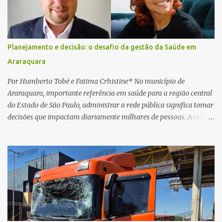
PDF simulando uma comunicação oficial da instituição financeira.
Na sequência, entrou em contato por telefone e encaminhou um
link, orientando a vítima a acessá-lo pelo computador para
concluir a suposta atualização cadastral. Após realizar o
Planejamento e decisão: o desafio da gestão da Saúde em
procedimento, a conta bancária ficou bloqueada por algumas
Araraquara
horas. Sem conseguir acessar o sistema, a vítima tentou
novamente contato com o suposto gerente, mas não obteve
Por Humberto Tobé e Fatima Crhistine* No município de
resposta. Na segunda-fe...
Araraquara, importante referência em saúde para a região central
do Estado de São Paulo, administrar a rede pública significa tomar
decisões que impactam diariamente milhares de pessoas. A cidade
concentra hospitais, unidades especializadas e serviços de média e
alta complexidade que atendem pacientes não apenas do
município, mas também de diversas cidades do entorno,
ampliando significativamente a responsabilidade da gestão sobre
o Sistema Único de Saúde (SUS). Nos últimos anos, o Governo
Federal tem ampliado investimentos destinados ao fortalecimento
da atenção básica, da infraestrutura hospitalar e da
regionalização dos serviços de saúde. Entretanto, em um cenário