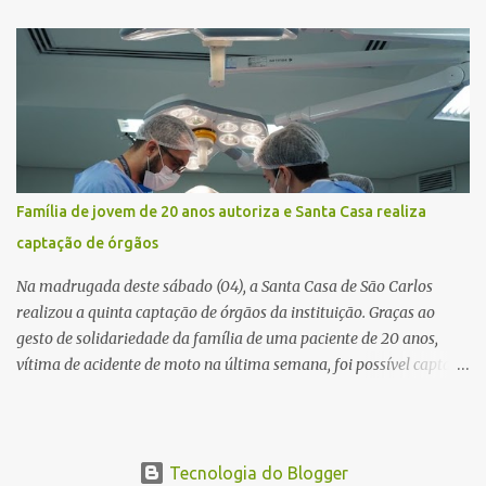
quilômetro 182, sentido norte. Segundo informações do Centro de
Controle Operacional (CCO) da concessionária Eixo SP, o acidente
aconteceu devido a uma falha técnica na praça de cobrança.
Dinâmica do acidente De acordo com o relato do motorista do
ônibus (modelo M. Benz/Busscar), ao entrar na pista de cobrança
automática (AVI 20), a cancela eletrônica não realizou a abertura
automática, o que o obrigou a frear o veículo. Um caminhão
Scania P 360, que trafegava logo atrás, não conseguiu parar a
Família de jovem de 20 anos autoriza e Santa Casa realiza
tempo e colidiu contra a traseira do ônibus. Apesar da interdição
captação de órgãos
parcial da praça de pedágio, a concessionária informou que não
houve registro de congestionamento significativo no trecho, ...
Na madrugada deste sábado (04), a Santa Casa de São Carlos
realizou a quinta captação de órgãos da instituição. Graças ao
gesto de solidariedade da família de uma paciente de 20 anos,
vítima de acidente de moto na última semana, foi possível captar o
coração, os rins e as córneas, possibilitando que até cinco pessoas
tenham uma nova oportunidade de vida por meio do transplante.
Por se tratar de um órgão com curto tempo de preservação, a
equipe responsável pela captação do coração chegou a São Carlos
Tecnologia do Blogger