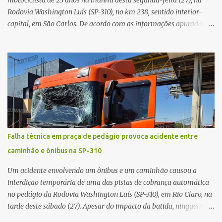
Rodovia Washington Luís (SP-310), no km 238, sentido interior-
capital, em São Carlos. De acordo com as informações apuradas no
local, a vítima conduzia uma motocicleta quando acabou colidindo
na traseira de um Jeep Renegade. Segundo relato da condutora do
veículo, o trânsito estava lento e congestionado devido a obras
realizadas na rodovia, momento em que ocorreu o impacto. Com
a violência da colisão, o motociclista foi arremessado ao solo.
Testemunhas relataram que o capacete teria se desprendido
durante o acidente. O jovem sofreu ferimentos gravíssimos e
morreu ainda no local. Equipes de resgate e de atendimento da
concessionária responsável pela rodovia foram acionadas e
Falha técnica em praça de pedágio provoca acidente entre
realizaram a sinalização da via, além de prestarem socorro à
caminhão e ônibus na SP-310
vítima. No entanto, o óbito foi constatado ainda no local do
acidente. A Polícia Militar Rodoviária compareceu para o registro
Um acidente envolvendo um ônibus e um caminhão causou a
da ocorrência...
interdição temporária de uma das pistas de cobrança automática
no pedágio da Rodovia Washington Luís (SP-310), em Rio Claro, na
tarde deste sábado (27). Apesar do impacto da batida, ninguém
ficou ferido. A ocorrência foi registrada por volta das 12h16, no