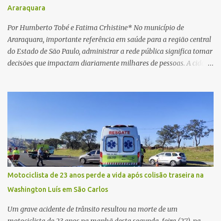
Araraquara
horas. Sem conseguir acessar o sistema, a vítima tentou
novamente contato com o suposto gerente, mas não obteve
Por Humberto Tobé e Fatima Crhistine* No município de
resposta. Na segunda-fe...
Araraquara, importante referência em saúde para a região central
do Estado de São Paulo, administrar a rede pública significa tomar
decisões que impactam diariamente milhares de pessoas. A cidade
concentra hospitais, unidades especializadas e serviços de média e
alta complexidade que atendem pacientes não apenas do
município, mas também de diversas cidades do entorno,
ampliando significativamente a responsabilidade da gestão sobre
o Sistema Único de Saúde (SUS). Nos últimos anos, o Governo
Federal tem ampliado investimentos destinados ao fortalecimento
da atenção básica, da infraestrutura hospitalar e da
regionalização dos serviços de saúde. Entretanto, em um cenário
de demandas crescentes e recursos necessariamente limitados, a
Motociclista de 23 anos perde a vida após colisão traseira na
principal missão da gestão pública não é apenas investir mais,
Washington Luís em São Carlos
mas decidir melhor onde investir para produzir o maior benefício
possível à população. Essa reflexão encontra respaldo tanto na
Um grave acidente de trânsito resultou na morte de um
teoria da admini...
motociclista de 23 anos na manhã desta segunda-feira (27), na