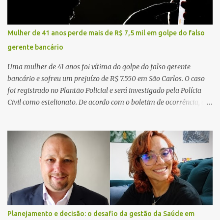
Mulher de 41 anos perde mais de R$ 7,5 mil em golpe do falso
gerente bancário
Uma mulher de 41 anos foi vítima do golpe do falso gerente
bancário e sofreu um prejuízo de R$ 7.550 em São Carlos. O caso
foi registrado no Plantão Policial e será investigado pela Polícia
Civil como estelionato. De acordo com o boletim de ocorrência, a
vítima recebeu contato pelo WhatsApp de um homem que
afirmava ser o novo gerente da conta bancária da empresa. O
suspeito alegou que seria necessário atualizar o cadastro da conta
e passou a orientar a vítima sobre os procedimentos que deveriam
ser realizados. Dias depois, o golpista enviou um documento em
PDF simulando uma comunicação oficial da instituição financeira.
Na sequência, entrou em contato por telefone e encaminhou um
link, orientando a vítima a acessá-lo pelo computador para
concluir a suposta atualização cadastral. Após realizar o
Planejamento e decisão: o desafio da gestão da Saúde em
procedimento, a conta bancária ficou bloqueada por algumas