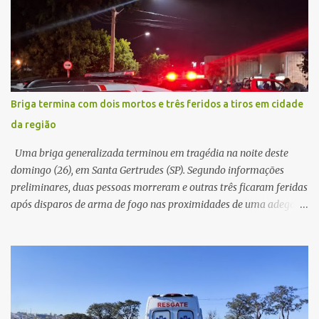
atenção de moradores e de pessoas que estavam nas
proximidades. Ainda conforme o registro policial, a vítima relatou
que, ao receber a entrega, voltou a ser ofendida com palavras de
baixo calão e insultos. Ela informou à Polícia Civil que mora
sozinha e que se sentiu ameaçada, coagida e humilhada com a
situação. Fonte: São Carlos Agora
Briga termina com dois mortos e três feridos a tiros em cidade
da região
Uma briga generalizada terminou em tragédia na noite deste
domingo (26), em Santa Gertrudes (SP). Segundo informações
preliminares, duas pessoas morreram e outras três ficaram feridas
após disparos de arma de fogo nas proximidades de uma adega. O
caso aconteceu por volta das 20h40, na região da Avenida João
Vitte. De acordo com as primeiras informações, a confusão teria
começado dentro do estabelecimento e se estendido para a área
externa, quando dois homens armados passaram a efetuar
diversos disparos. Duas vítimas morreram ainda no local. Outras
três pessoas foram baleadas e socorridas. Até o momento, não