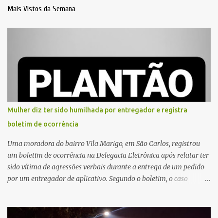
Mais Vistos da Semana
Mulher diz ter sido humilhada por entregador e registra
boletim de ocorrência
Uma moradora do bairro Vila Marigo, em São Carlos, registrou
um boletim de ocorrência na Delegacia Eletrônica após relatar ter
sido vítima de agressões verbais durante a entrega de um pedido
por um entregador de aplicativo. Segundo o boletim, o caso
ocorreu por volta das 17h de sexta-feira (31). A mulher afirmou
que o entregador teria acionado o interfone de forma equivocada
e, em seguida, passou a gritar em frente ao prédio, chamando a