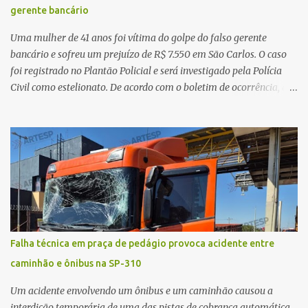
gerente bancário
vítima. No entanto, o óbito foi constatado ainda no local do
acidente. A Polícia Militar Rodoviária compareceu para o registro
Uma mulher de 41 anos foi vítima do golpe do falso gerente
da ocorrência...
bancário e sofreu um prejuízo de R$ 7.550 em São Carlos. O caso
foi registrado no Plantão Policial e será investigado pela Polícia
Civil como estelionato. De acordo com o boletim de ocorrência, a
vítima recebeu contato pelo WhatsApp de um homem que
afirmava ser o novo gerente da conta bancária da empresa. O
suspeito alegou que seria necessário atualizar o cadastro da conta
e passou a orientar a vítima sobre os procedimentos que deveriam
ser realizados. Dias depois, o golpista enviou um documento em
PDF simulando uma comunicação oficial da instituição financeira.
Na sequência, entrou em contato por telefone e encaminhou um
link, orientando a vítima a acessá-lo pelo computador para
concluir a suposta atualização cadastral. Após realizar o
Falha técnica em praça de pedágio provoca acidente entre
procedimento, a conta bancária ficou bloqueada por algumas
caminhão e ônibus na SP-310
horas. Sem conseguir acessar o sistema, a vítima tentou
novamente contato com o suposto gerente, mas não obteve
Um acidente envolvendo um ônibus e um caminhão causou a
resposta. Na segunda-fe...
interdição temporária de uma das pistas de cobrança automática