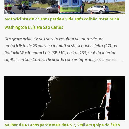
foram divulgadas informações oficiais sobre o estado de saúde dos
feridos. Equipes da Polícia Militar de Santa Gertrudes atenderam a
ocorrência e isolaram a área para o trabalho da perícia. Até a
Motociclista de 23 anos perde a vida após colisão traseira na
última atualização, nenhum suspeito havia sido preso. A Polícia
Washington Luís em São Carlos
Civil investigará a motivação da briga, a autoria dos disparos e as
circunstâncias do crime. A ocorrência segue em anda...
Um grave acidente de trânsito resultou na morte de um
motociclista de 23 anos na manhã desta segunda-feira (27), na
Rodovia Washington Luís (SP-310), no km 238, sentido interior-
capital, em São Carlos. De acordo com as informações apuradas no
local, a vítima conduzia uma motocicleta quando acabou colidindo
na traseira de um Jeep Renegade. Segundo relato da condutora do
veículo, o trânsito estava lento e congestionado devido a obras
realizadas na rodovia, momento em que ocorreu o impacto. Com
a violência da colisão, o motociclista foi arremessado ao solo.
Testemunhas relataram que o capacete teria se desprendido
durante o acidente. O jovem sofreu ferimentos gravíssimos e
morreu ainda no local. Equipes de resgate e de atendimento da
concessionária responsável pela rodovia foram acionadas e
Mulher de 41 anos perde mais de R$ 7,5 mil em golpe do falso
realizaram a sinalização da via, além de prestarem socorro à