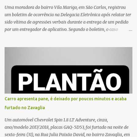
Uma moradora do bairro Vila Marigo, em São Carlos, registrou
um boletim de ocorrência na Delegacia Eletrônica após relatar ter
sido vítima de agressões verbais durante a entrega de um pedido
por um entregador de aplicativo. Segundo o boletim, o caso
ocorreu por volta das 17h de sexta-feira (31). A mulher afirmou
que o entregador teria acionado o interfone de forma equivocada
e, em seguida, passou a gritar em frente ao prédio, chamando a
atenção de moradores e de pessoas que estavam nas
proximidades. Ainda conforme o registro policial, a vítima relatou
que, ao receber a entrega, voltou a ser ofendida com palavras de
baixo calão e insultos. Ela informou à Polícia Civil que mora
sozinha e que se sentiu ameaçada, coagida e humilhada com a
situação. Fonte: São Carlos Agora
Carro apresenta pane, é deixado por poucos minutos e acaba
furtado no Zavaglia
Um automóvel Chevrolet Spin 1.8 LT Adventure, cinza,
ano/modelo 2017/2018, placas GAQ-5D53, foi furtado na noite de
sexta-feira (31), na Rua Julia Paixão David, no bairro Zavaglia, em