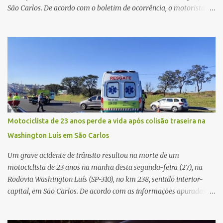
São Carlos. De acordo com o boletim de ocorrência, o motorista
seguia pela via quando o veículo apresentou uma pane elétrica no
painel, deixando de funcionar e impossibilitando uma nova
partida. Ainda segundo o registro policial, o condutor estacionou o
carro, certificou-se de que todas as portas estavam trancadas,
permaneceu com a chave de ignição e se ausentou do local por
cerca de dez minutos para buscar ajuda. Ao retornar, constatou
que o automóvel havia desaparecido. A vítima realizou buscas
pelas imediações, mas não conseguiu localizar o veículo.
Conforme o boletim, um menino de aproximadamente 10 anos
Motociclista de 23 anos perde a vida após colisão traseira na
relatou ter visto a Spin passando pelo local fazendo um forte ruído,
Washington Luís em São Carlos
característica compatível com o problema mecânico que o veículo
já apresentava antes do furto. O carro possui seguro e, segundo a
Um grave acidente de trânsito resultou na morte de um
v...
motociclista de 23 anos na manhã desta segunda-feira (27), na
Rodovia Washington Luís (SP-310), no km 238, sentido interior-
capital, em São Carlos. De acordo com as informações apuradas no
local, a vítima conduzia uma motocicleta quando acabou colidindo
na traseira de um Jeep Renegade. Segundo relato da condutora do