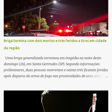
veículo, o trânsito estava lento e congestionado devido a obras
realizadas na rodovia, momento em que ocorreu o impacto. Com
a violência da colisão, o motociclista foi arremessado ao solo.
Testemunhas relataram que o capacete teria se desprendido
durante o acidente. O jovem sofreu ferimentos gravíssimos e
morreu ainda no local. Equipes de resgate e de atendimento da
concessionária responsável pela rodovia foram acionadas e
Briga termina com dois mortos e três feridos a tiros em cidade
realizaram a sinalização da via, além de prestarem socorro à
da região
vítima. No entanto, o óbito foi constatado ainda no local do
acidente. A Polícia Militar Rodoviária compareceu para o registro
Uma briga generalizada terminou em tragédia na noite deste
da ocorrência...
domingo (26), em Santa Gertrudes (SP). Segundo informações
preliminares, duas pessoas morreram e outras três ficaram feridas
após disparos de arma de fogo nas proximidades de uma adega. O
caso aconteceu por volta das 20h40, na região da Avenida João
Vitte. De acordo com as primeiras informações, a confusão teria
começado dentro do estabelecimento e se estendido para a área
externa, quando dois homens armados passaram a efetuar
diversos disparos. Duas vítimas morreram ainda no local. Outras
três pessoas foram baleadas e socorridas. Até o momento, não