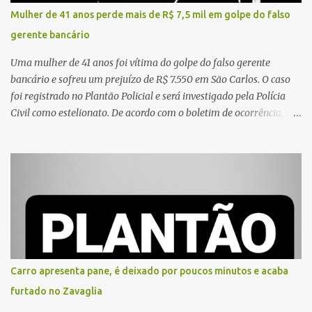
concessionária responsável pela rodovia foram acionadas e
Mulher de 41 anos perde mais de R$ 7,5 mil em golpe do falso
realizaram a sinalização da via, além de prestarem socorro à
gerente bancário
vítima. No entanto, o óbito foi constatado ainda no local do
acidente. A Polícia Militar Rodoviária compareceu para o registro
Uma mulher de 41 anos foi vítima do golpe do falso gerente
da ocorrência...
bancário e sofreu um prejuízo de R$ 7.550 em São Carlos. O caso
foi registrado no Plantão Policial e será investigado pela Polícia
Civil como estelionato. De acordo com o boletim de ocorrência, a
vítima recebeu contato pelo WhatsApp de um homem que
afirmava ser o novo gerente da conta bancária da empresa. O
suspeito alegou que seria necessário atualizar o cadastro da conta
e passou a orientar a vítima sobre os procedimentos que deveriam
ser realizados. Dias depois, o golpista enviou um documento em
PDF simulando uma comunicação oficial da instituição financeira.
Na sequência, entrou em contato por telefone e encaminhou um
link, orientando a vítima a acessá-lo pelo computador para
concluir a suposta atualização cadastral. Após realizar o
Carro apresenta pane, é deixado por poucos minutos e acaba
procedimento, a conta bancária ficou bloqueada por algumas
furtado no Zavaglia
horas. Sem conseguir acessar o sistema, a vítima tentou