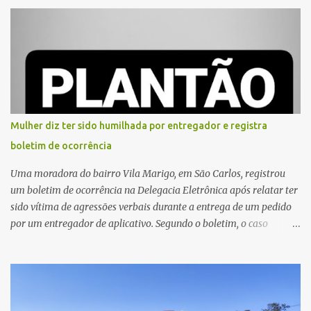
Vitte. De acordo com as primeiras informações, a confusão teria
começado dentro do estabelecimento e se estendido para a área
externa, quando dois homens armados passaram a efetuar
diversos disparos. Duas vítimas morreram ainda no local. Outras
três pessoas foram baleadas e socorridas. Até o momento, não
foram divulgadas informações oficiais sobre o estado de saúde dos
feridos. Equipes da Polícia Militar de Santa Gertrudes atenderam a
ocorrência e isolaram a área para o trabalho da perícia. Até a
Mulher diz ter sido humilhada por entregador e registra
última atualização, nenhum suspeito havia sido preso. A Polícia
boletim de ocorrência
Civil investigará a motivação da briga, a autoria dos disparos e as
circunstâncias do crime. A ocorrência segue em anda...
Uma moradora do bairro Vila Marigo, em São Carlos, registrou
um boletim de ocorrência na Delegacia Eletrônica após relatar ter
sido vítima de agressões verbais durante a entrega de um pedido
por um entregador de aplicativo. Segundo o boletim, o caso
ocorreu por volta das 17h de sexta-feira (31). A mulher afirmou
que o entregador teria acionado o interfone de forma equivocada
e, em seguida, passou a gritar em frente ao prédio, chamando a
atenção de moradores e de pessoas que estavam nas
proximidades. Ainda conforme o registro policial, a vítima relatou