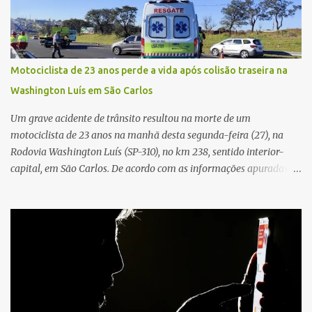
que, ao receber a entrega, voltou a ser ofendida com palavras de
baixo calão e insultos. Ela informou à Polícia Civil que mora
sozinha e que se sentiu ameaçada, coagida e humilhada com a
situação. Fonte: São Carlos Agora
Motociclista de 23 anos perde a vida após colisão traseira na
Washington Luís em São Carlos
Um grave acidente de trânsito resultou na morte de um
motociclista de 23 anos na manhã desta segunda-feira (27), na
Rodovia Washington Luís (SP-310), no km 238, sentido interior-
capital, em São Carlos. De acordo com as informações apuradas no
local, a vítima conduzia uma motocicleta quando acabou colidindo
na traseira de um Jeep Renegade. Segundo relato da condutora do
veículo, o trânsito estava lento e congestionado devido a obras
realizadas na rodovia, momento em que ocorreu o impacto. Com
a violência da colisão, o motociclista foi arremessado ao solo.
Testemunhas relataram que o capacete teria se desprendido
durante o acidente. O jovem sofreu ferimentos gravíssimos e
morreu ainda no local. Equipes de resgate e de atendimento da