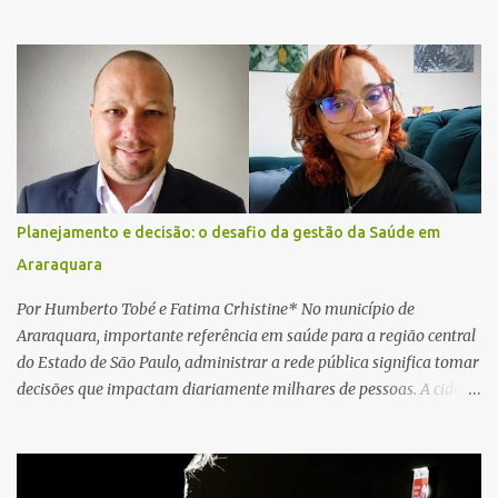
Araraquara. De acordo com informações da Artesp, a
concessionária foi acionada por meio do telefone 0800 após
relatos de que havia um condutor inconsciente dentro de um
caminhão. Equipes de resgate foram rapidamente deslocadas ao
local e encontraram a vítima em parada cardiorrespiratória. Os
socorristas iniciaram imediatamente as manobras de reanimação
cardiopulmonar (RCP), porém, apesar de todos os esforços, o
motorista não respondeu aos procedimentos. Às 17h03, médicos
da Unidade de Suporte Avançado constataram o óbito da vítima.
Planejamento e decisão: o desafio da gestão da Saúde em
Fonte: São Carlos Agora
Araraquara
Por Humberto Tobé e Fatima Crhistine* No município de
Araraquara, importante referência em saúde para a região central
do Estado de São Paulo, administrar a rede pública significa tomar
decisões que impactam diariamente milhares de pessoas. A cidade
concentra hospitais, unidades especializadas e serviços de média e
alta complexidade que atendem pacientes não apenas do
município, mas também de diversas cidades do entorno,
ampliando significativamente a responsabilidade da gestão sobre