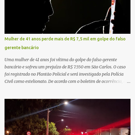
o Sistema Único de Saúde (SUS). Nos últimos anos, o Governo
Federal tem ampliado investimentos destinados ao fortalecimento
da atenção básica, da infraestrutura hospitalar e da
regionalização dos serviços de saúde. Entretanto, em um cenário
de demandas crescentes e recursos necessariamente limitados, a
Mulher de 41 anos perde mais de R$ 7,5 mil em golpe do falso
principal missão da gestão pública não é apenas investir mais,
gerente bancário
mas decidir melhor onde investir para produzir o maior benefício
possível à população. Essa reflexão encontra respaldo tanto na
Uma mulher de 41 anos foi vítima do golpe do falso gerente
teoria da admini...
bancário e sofreu um prejuízo de R$ 7.550 em São Carlos. O caso
foi registrado no Plantão Policial e será investigado pela Polícia
Civil como estelionato. De acordo com o boletim de ocorrência, a
vítima recebeu contato pelo WhatsApp de um homem que
afirmava ser o novo gerente da conta bancária da empresa. O
suspeito alegou que seria necessário atualizar o cadastro da conta
e passou a orientar a vítima sobre os procedimentos que deveriam
ser realizados. Dias depois, o golpista enviou um documento em
PDF simulando uma comunicação oficial da instituição financeira.
Na sequência, entrou em contato por telefone e encaminhou um