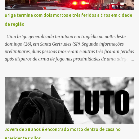
link, orientando a vítima a acessá-lo pelo computador para
concluir a suposta atualização cadastral. Após realizar o
Briga termina com dois mortos e três feridos a tiros em cidade
procedimento, a conta bancária ficou bloqueada por algumas
da região
horas. Sem conseguir acessar o sistema, a vítima tentou
novamente contato com o suposto gerente, mas não obteve
Uma briga generalizada terminou em tragédia na noite deste
resposta. Na segunda-fe...
domingo (26), em Santa Gertrudes (SP). Segundo informações
preliminares, duas pessoas morreram e outras três ficaram feridas
após disparos de arma de fogo nas proximidades de uma adega. O
caso aconteceu por volta das 20h40, na região da Avenida João
Vitte. De acordo com as primeiras informações, a confusão teria
começado dentro do estabelecimento e se estendido para a área
externa, quando dois homens armados passaram a efetuar
diversos disparos. Duas vítimas morreram ainda no local. Outras
três pessoas foram baleadas e socorridas. Até o momento, não
foram divulgadas informações oficiais sobre o estado de saúde dos
feridos. Equipes da Polícia Militar de Santa Gertrudes atenderam a
ocorrência e isolaram a área para o trabalho da perícia. Até a
Jovem de 28 anos é encontrado morto dentro de casa no
última atualização, nenhum suspeito havia sido preso. A Polícia
Presidente Collor