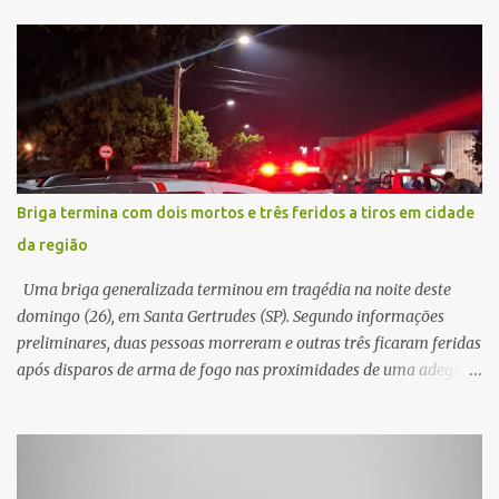
Briga termina com dois mortos e três feridos a tiros em cidade
da região
Uma briga generalizada terminou em tragédia na noite deste
domingo (26), em Santa Gertrudes (SP). Segundo informações
preliminares, duas pessoas morreram e outras três ficaram feridas
após disparos de arma de fogo nas proximidades de uma adega. O
caso aconteceu por volta das 20h40, na região da Avenida João
Vitte. De acordo com as primeiras informações, a confusão teria
começado dentro do estabelecimento e se estendido para a área
externa, quando dois homens armados passaram a efetuar