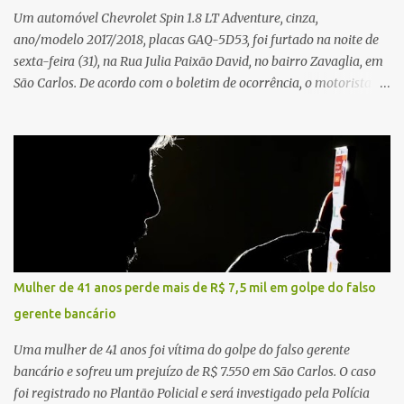
acidente. A Polícia Militar Rodoviária compareceu para o registro
Um automóvel Chevrolet Spin 1.8 LT Adventure, cinza,
da ocorrência...
ano/modelo 2017/2018, placas GAQ-5D53, foi furtado na noite de
sexta-feira (31), na Rua Julia Paixão David, no bairro Zavaglia, em
São Carlos. De acordo com o boletim de ocorrência, o motorista
seguia pela via quando o veículo apresentou uma pane elétrica no
painel, deixando de funcionar e impossibilitando uma nova
partida. Ainda segundo o registro policial, o condutor estacionou o
carro, certificou-se de que todas as portas estavam trancadas,
permaneceu com a chave de ignição e se ausentou do local por
cerca de dez minutos para buscar ajuda. Ao retornar, constatou
que o automóvel havia desaparecido. A vítima realizou buscas
pelas imediações, mas não conseguiu localizar o veículo.
Conforme o boletim, um menino de aproximadamente 10 anos
Mulher de 41 anos perde mais de R$ 7,5 mil em golpe do falso
relatou ter visto a Spin passando pelo local fazendo um forte ruído,
gerente bancário
característica compatível com o problema mecânico que o veículo
já apresentava antes do furto. O carro possui seguro e, segundo a
Uma mulher de 41 anos foi vítima do golpe do falso gerente
v...
bancário e sofreu um prejuízo de R$ 7.550 em São Carlos. O caso
foi registrado no Plantão Policial e será investigado pela Polícia