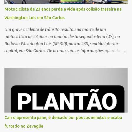
situação. Fonte: São Carlos Agora
Motociclista de 23 anos perde a vida após colisão traseira na
Washington Luís em São Carlos
Um grave acidente de trânsito resultou na morte de um
motociclista de 23 anos na manhã desta segunda-feira (27), na
Rodovia Washington Luís (SP-310), no km 238, sentido interior-
capital, em São Carlos. De acordo com as informações apuradas no
local, a vítima conduzia uma motocicleta quando acabou colidindo
na traseira de um Jeep Renegade. Segundo relato da condutora do
veículo, o trânsito estava lento e congestionado devido a obras
realizadas na rodovia, momento em que ocorreu o impacto. Com
a violência da colisão, o motociclista foi arremessado ao solo.
Testemunhas relataram que o capacete teria se desprendido
durante o acidente. O jovem sofreu ferimentos gravíssimos e
morreu ainda no local. Equipes de resgate e de atendimento da
concessionária responsável pela rodovia foram acionadas e
Carro apresenta pane, é deixado por poucos minutos e acaba
realizaram a sinalização da via, além de prestarem socorro à
furtado no Zavaglia
vítima. No entanto, o óbito foi constatado ainda no local do