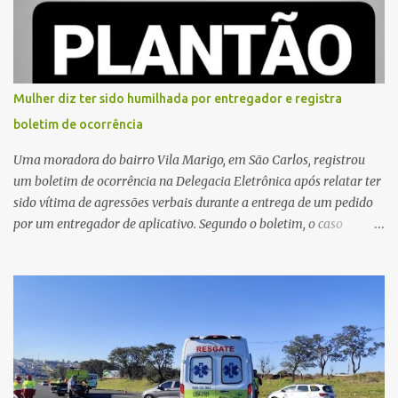
diversos disparos. Duas vítimas morreram ainda no local. Outras
três pessoas foram baleadas e socorridas. Até o momento, não
foram divulgadas informações oficiais sobre o estado de saúde dos
feridos. Equipes da Polícia Militar de Santa Gertrudes atenderam a
ocorrência e isolaram a área para o trabalho da perícia. Até a
Mulher diz ter sido humilhada por entregador e registra
última atualização, nenhum suspeito havia sido preso. A Polícia
boletim de ocorrência
Civil investigará a motivação da briga, a autoria dos disparos e as
circunstâncias do crime. A ocorrência segue em anda...
Uma moradora do bairro Vila Marigo, em São Carlos, registrou
um boletim de ocorrência na Delegacia Eletrônica após relatar ter
sido vítima de agressões verbais durante a entrega de um pedido
por um entregador de aplicativo. Segundo o boletim, o caso
ocorreu por volta das 17h de sexta-feira (31). A mulher afirmou
que o entregador teria acionado o interfone de forma equivocada
e, em seguida, passou a gritar em frente ao prédio, chamando a
atenção de moradores e de pessoas que estavam nas
proximidades. Ainda conforme o registro policial, a vítima relatou
que, ao receber a entrega, voltou a ser ofendida com palavras de
baixo calão e insultos. Ela informou à Polícia Civil que mora
sozinha e que se sentiu ameaçada, coagida e humilhada com a