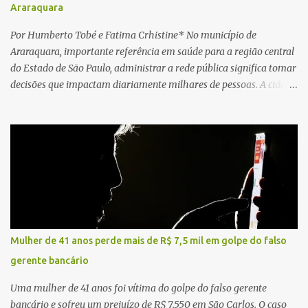
Araraquara
Por Humberto Tobé e Fatima Crhistine* No município de
Araraquara, importante referência em saúde para a região central
do Estado de São Paulo, administrar a rede pública significa tomar
decisões que impactam diariamente milhares de pessoas. A cidade
concentra hospitais, unidades especializadas e serviços de média e
alta complexidade que atendem pacientes não apenas do
município, mas também de diversas cidades do entorno,
ampliando significativamente a responsabilidade da gestão sobre
o Sistema Único de Saúde (SUS). Nos últimos anos, o Governo
Federal tem ampliado investimentos destinados ao fortalecimento
da atenção básica, da infraestrutura hospitalar e da
regionalização dos serviços de saúde. Entretanto, em um cenário
de demandas crescentes e recursos necessariamente limitados, a
Mulher de 41 anos perde mais de R$ 7,5 mil em golpe do falso
principal missão da gestão pública não é apenas investir mais,
gerente bancário
mas decidir melhor onde investir para produzir o maior benefício
possível à população. Essa reflexão encontra respaldo tanto na
Uma mulher de 41 anos foi vítima do golpe do falso gerente
teoria da admini...
bancário e sofreu um prejuízo de R$ 7.550 em São Carlos. O caso