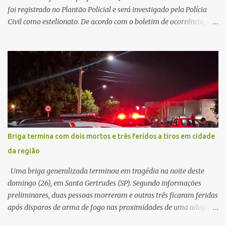
foi registrado no Plantão Policial e será investigado pela Polícia
Civil como estelionato. De acordo com o boletim de ocorrência, a
vítima recebeu contato pelo WhatsApp de um homem que
afirmava ser o novo gerente da conta bancária da empresa. O
suspeito alegou que seria necessário atualizar o cadastro da conta
e passou a orientar a vítima sobre os procedimentos que deveriam
ser realizados. Dias depois, o golpista enviou um documento em
PDF simulando uma comunicação oficial da instituição financeira.
Na sequência, entrou em contato por telefone e encaminhou um
link, orientando a vítima a acessá-lo pelo computador para
concluir a suposta atualização cadastral. Após realizar o
Briga termina com dois mortos e três feridos a tiros em cidade
procedimento, a conta bancária ficou bloqueada por algumas
da região
horas. Sem conseguir acessar o sistema, a vítima tentou
novamente contato com o suposto gerente, mas não obteve
Uma briga generalizada terminou em tragédia na noite deste
resposta. Na segunda-fe...
domingo (26), em Santa Gertrudes (SP). Segundo informações
preliminares, duas pessoas morreram e outras três ficaram feridas
após disparos de arma de fogo nas proximidades de uma adega. O
caso aconteceu por volta das 20h40, na região da Avenida João