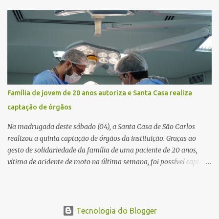
Vitte. De acordo com as primeiras informações, a confusão teria
começado dentro do estabelecimento e se estendido para a área
externa, quando dois homens armados passaram a efetuar
diversos disparos. Duas vítimas morreram ainda no local. Outras
três pessoas foram baleadas e socorridas. Até o momento, não
foram divulgadas informações oficiais sobre o estado de saúde dos
feridos. Equipes da Polícia Militar de Santa Gertrudes atenderam a
ocorrência e isolaram a área para o trabalho da perícia. Até a
Família de jovem de 20 anos autoriza e Santa Casa realiza
última atualização, nenhum suspeito havia sido preso. A Polícia
captação de órgãos
Civil investigará a motivação da briga, a autoria dos disparos e as
circunstâncias do crime. A ocorrência segue em anda...
Na madrugada deste sábado (04), a Santa Casa de São Carlos
realizou a quinta captação de órgãos da instituição. Graças ao
gesto de solidariedade da família de uma paciente de 20 anos,
vítima de acidente de moto na última semana, foi possível captar o
coração, os rins e as córneas, possibilitando que até cinco pessoas
tenham uma nova oportunidade de vida por meio do transplante.
Por se tratar de um órgão com curto tempo de preservação, a
equipe responsável pela captação do coração chegou a São Carlos
Tecnologia do Blogger