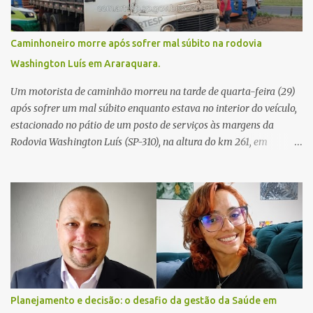
Caminhoneiro morre após sofrer mal súbito na rodovia
Washington Luís em Araraquara.
Um motorista de caminhão morreu na tarde de quarta-feira (29)
após sofrer um mal súbito enquanto estava no interior do veículo,
estacionado no pátio de um posto de serviços às margens da
Rodovia Washington Luís (SP-310), na altura do km 261, em
Araraquara. De acordo com informações da Artesp, a
concessionária foi acionada por meio do telefone 0800 após
relatos de que havia um condutor inconsciente dentro de um
caminhão. Equipes de resgate foram rapidamente deslocadas ao
local e encontraram a vítima em parada cardiorrespiratória. Os
socorristas iniciaram imediatamente as manobras de reanimação
cardiopulmonar (RCP), porém, apesar de todos os esforços, o
motorista não respondeu aos procedimentos. Às 17h03, médicos
da Unidade de Suporte Avançado constataram o óbito da vítima.
Planejamento e decisão: o desafio da gestão da Saúde em
Fonte: São Carlos Agora