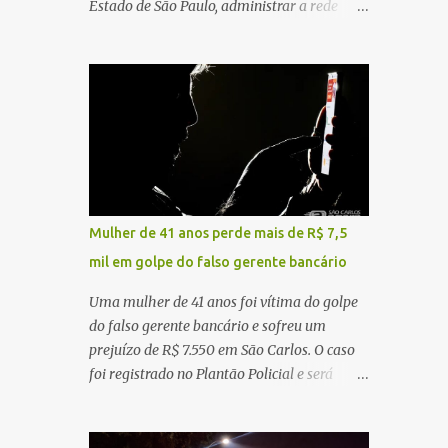
Estado de São Paulo, administrar a rede
constataram o óbito da vítima. Fonte: São
pública significa tomar decisões que
Carlos Agora
impactam diariamente milhares de pessoas.
A cidade concentra hospitais, unidades
especializadas e serviços de média e alta
complexidade que atendem pacientes não
apenas do município, mas também de
diversas cidades do entorno, ampliando
significativamente a responsabilidade da
gestão sobre o Sistema Único de Saúde
Mulher de 41 anos perde mais de R$ 7,5
(SUS). Nos últimos anos, o Governo Federal
mil em golpe do falso gerente bancário
tem ampliado investimentos destinados ao
fortalecimento da atenção básica, da
Uma mulher de 41 anos foi vítima do golpe
infraestrutura hospitalar e da
do falso gerente bancário e sofreu um
regionalização dos serviços de saúde.
prejuízo de R$ 7.550 em São Carlos. O caso
Entretanto, em um cenário de demandas
foi registrado no Plantão Policial e será
crescentes e recursos necessariamente
investigado pela Polícia Civil como
limitados, a principal missão da gestão
estelionato. De acordo com o boletim de
pública não é apenas investir mais, mas
ocorrência, a vítima recebeu contato pelo