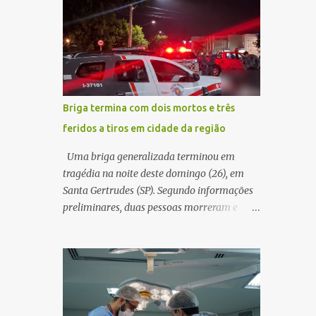
decidir melhor onde investir para produzir o
WhatsApp de um homem que afirmava ser
maior benefício possível à população. Essa
o novo gerente da conta bancária da
reflexão encontra respaldo tanto na teoria
empresa. O suspeito alegou que seria
da admini...
necessário atualizar o cadastro da conta e
passou a orientar a vítima sobre os
procedimentos que deveriam ser realizados.
Briga termina com dois mortos e três
Dias depois, o golpista enviou um
feridos a tiros em cidade da região
documento em PDF simulando uma
comunicação oficial da instituição
Uma briga generalizada terminou em
financeira. Na sequência, entrou em contato
tragédia na noite deste domingo (26), em
por telefone e encaminhou um link,
Santa Gertrudes (SP). Segundo informações
orientando a vítima a acessá-lo pelo
preliminares, duas pessoas morreram e
computador para concluir a suposta
outras três ficaram feridas após disparos de
atualização cadastral. Após realizar o
arma de fogo nas proximidades de uma
procedimento, a conta bancária ficou
adega. O caso aconteceu por volta das
bloqueada por algumas horas. Sem
20h40, na região da Avenida João Vitte. De
conseguir acessar o sistema, a vítima tentou
acordo com as primeiras informações, a
novamente contato com o suposto gerente,
confusão teria começado dentro do