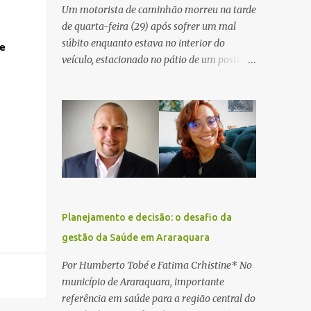
Um motorista de caminhão morreu na tarde
de quarta-feira (29) após sofrer um mal
súbito enquanto estava no interior do
 
veículo, estacionado no pátio de um posto de
serviços às margens da Rodovia Washington
Luís (SP-310), na altura do km 261, em
Araraquara. De acordo com informações da
Artesp, a concessionária foi acionada por
meio do telefone 0800 após relatos de que
havia um condutor inconsciente dentro de
um caminhão. Equipes de resgate foram
rapidamente deslocadas ao local e
encontraram a vítima em parada
Planejamento e decisão: o desafio da
cardiorrespiratória. Os socorristas iniciaram
gestão da Saúde em Araraquara
imediatamente as manobras de reanimação
cardiopulmonar (RCP), porém, apesar de
Por Humberto Tobé e Fatima Crhistine* No
todos os esforços, o motorista não
município de Araraquara, importante
respondeu aos procedimentos. Às 17h03,
referência em saúde para a região central do
médicos da Unidade de Suporte Avançado