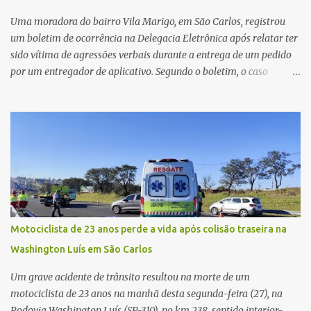
circunstâncias do crime. A ocorrência segue em anda...
Uma moradora do bairro Vila Marigo, em São Carlos, registrou
um boletim de ocorrência na Delegacia Eletrônica após relatar ter
sido vítima de agressões verbais durante a entrega de um pedido
por um entregador de aplicativo. Segundo o boletim, o caso
ocorreu por volta das 17h de sexta-feira (31). A mulher afirmou
que o entregador teria acionado o interfone de forma equivocada
e, em seguida, passou a gritar em frente ao prédio, chamando a
atenção de moradores e de pessoas que estavam nas
proximidades. Ainda conforme o registro policial, a vítima relatou
que, ao receber a entrega, voltou a ser ofendida com palavras de
baixo calão e insultos. Ela informou à Polícia Civil que mora
sozinha e que se sentiu ameaçada, coagida e humilhada com a
situação. Fonte: São Carlos Agora
Motociclista de 23 anos perde a vida após colisão traseira na
Washington Luís em São Carlos
Um grave acidente de trânsito resultou na morte de um
motociclista de 23 anos na manhã desta segunda-feira (27), na
Rodovia Washington Luís (SP-310), no km 238, sentido interior-