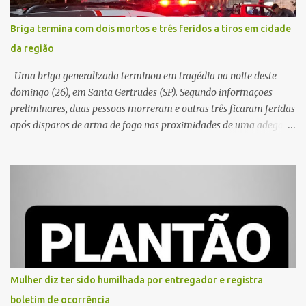
Briga termina com dois mortos e três feridos a tiros em cidade
da região
Uma briga generalizada terminou em tragédia na noite deste
domingo (26), em Santa Gertrudes (SP). Segundo informações
preliminares, duas pessoas morreram e outras três ficaram feridas
após disparos de arma de fogo nas proximidades de uma adega. O
caso aconteceu por volta das 20h40, na região da Avenida João
Vitte. De acordo com as primeiras informações, a confusão teria
começado dentro do estabelecimento e se estendido para a área
externa, quando dois homens armados passaram a efetuar
diversos disparos. Duas vítimas morreram ainda no local. Outras
três pessoas foram baleadas e socorridas. Até o momento, não
foram divulgadas informações oficiais sobre o estado de saúde dos
feridos. Equipes da Polícia Militar de Santa Gertrudes atenderam a
ocorrência e isolaram a área para o trabalho da perícia. Até a
Mulher diz ter sido humilhada por entregador e registra
última atualização, nenhum suspeito havia sido preso. A Polícia
boletim de ocorrência
Civil investigará a motivação da briga, a autoria dos disparos e as