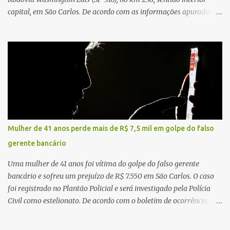
capital, em São Carlos. De acordo com as informações apuradas no
local, a vítima conduzia uma motocicleta quando acabou colidindo
na traseira de um Jeep Renegade. Segundo relato da condutora do
veículo, o trânsito estava lento e congestionado devido a obras
realizadas na rodovia, momento em que ocorreu o impacto. Com
a violência da colisão, o motociclista foi arremessado ao solo.
Testemunhas relataram que o capacete teria se desprendido
durante o acidente. O jovem sofreu ferimentos gravíssimos e
morreu ainda no local. Equipes de resgate e de atendimento da
concessionária responsável pela rodovia foram acionadas e
Mulher de 41 anos perde mais de R$ 7,5 mil em golpe do falso
realizaram a sinalização da via, além de prestarem socorro à
gerente bancário
vítima. No entanto, o óbito foi constatado ainda no local do
acidente. A Polícia Militar Rodoviária compareceu para o registro
Uma mulher de 41 anos foi vítima do golpe do falso gerente
da ocorrência...
bancário e sofreu um prejuízo de R$ 7.550 em São Carlos. O caso
foi registrado no Plantão Policial e será investigado pela Polícia
Civil como estelionato. De acordo com o boletim de ocorrência, a
vítima recebeu contato pelo WhatsApp de um homem que
afirmava ser o novo gerente da conta bancária da empresa. O