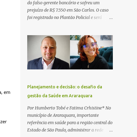
do falso gerente bancário e sofreu um
prejuízo de R$ 7.550 em São Carlos. O caso
foi registrado no Plantão Policial e será
investigado pela Polícia Civil como
estelionato. De acordo com o boletim de
ocorrência, a vítima recebeu contato pelo
WhatsApp de um homem que afirmava ser
o novo gerente da conta bancária da
empresa. O suspeito alegou que seria
necessário atualizar o cadastro da conta e
passou a orientar a vítima sobre os
procedimentos que deveriam ser realizados.
Planejamento e decisão: o desafio da
Dias depois, o golpista enviou um
, em 
gestão da Saúde em Araraquara
documento em PDF simulando uma
comunicação oficial da instituição
Por Humberto Tobé e Fatima Crhistine* No
financeira. Na sequência, entrou em contato
município de Araraquara, importante
por telefone e encaminhou um link,
er 
referência em saúde para a região central do
orientando a vítima a acessá-lo pelo
Estado de São Paulo, administrar a rede
computador para concluir a suposta