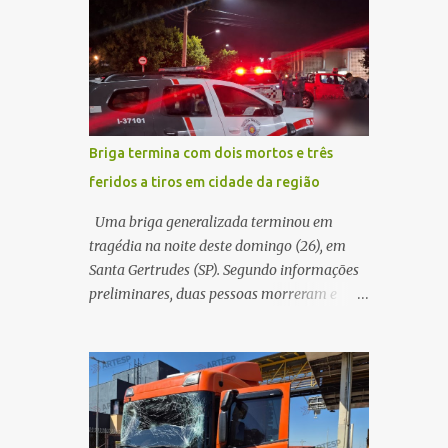
maior benefício possível à população. Essa
quando acabou colidindo na traseira de um
reflexão encontra respaldo tanto na teoria
Jeep Renegade. Segundo relato da condutora
da admini...
do veículo, o trânsito estava lento e
congestionado devido a obras realizadas na
rodovia, momento em que ocorreu o
impacto. Com a violência da colisão, o
Briga termina com dois mortos e três
motociclista foi arremessado ao solo.
feridos a tiros em cidade da região
Testemunhas relataram que o capacete teria
se desprendido durante o acidente. O jovem
Uma briga generalizada terminou em
sofreu ferimentos gravíssimos e morreu
tragédia na noite deste domingo (26), em
ainda no local. Equipes de resgate e de
Santa Gertrudes (SP). Segundo informações
atendimento da concessionária responsável
preliminares, duas pessoas morreram e
pela rodovia foram acionadas e realizaram
outras três ficaram feridas após disparos de
a sinalização da via, além de prestarem
arma de fogo nas proximidades de uma
socorro à vítima. No entanto, o óbito foi
adega. O caso aconteceu por volta das
constatado ainda no local do acidente. A
20h40, na região da Avenida João Vitte. De
Polícia Militar Rodoviária compareceu para
acordo com as primeiras informações, a
o registro da ocorrência...
confusão teria começado dentro do