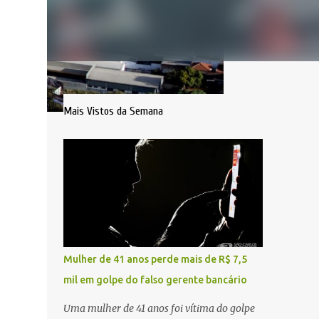
Mais Vistos da Semana
Mulher de 41 anos perde mais de R$ 7,5
mil em golpe do falso gerente bancário
Uma mulher de 41 anos foi vítima do golpe