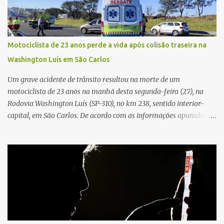
que, ao receber a entrega, voltou a ser ofendida com palavras de
baixo calão e insultos. Ela informou à Polícia Civil que mora
sozinha e que se sentiu ameaçada, coagida e humilhada com a
situação. Fonte: São Carlos Agora
Motociclista de 23 anos perde a vida após colisão traseira na
Washington Luís em São Carlos
Um grave acidente de trânsito resultou na morte de um
motociclista de 23 anos na manhã desta segunda-feira (27), na
Rodovia Washington Luís (SP-310), no km 238, sentido interior-
capital, em São Carlos. De acordo com as informações apuradas no
local, a vítima conduzia uma motocicleta quando acabou colidindo
na traseira de um Jeep Renegade. Segundo relato da condutora do
veículo, o trânsito estava lento e congestionado devido a obras
realizadas na rodovia, momento em que ocorreu o impacto. Com
a violência da colisão, o motociclista foi arremessado ao solo.
Testemunhas relataram que o capacete teria se desprendido
durante o acidente. O jovem sofreu ferimentos gravíssimos e
morreu ainda no local. Equipes de resgate e de atendimento da
concessionária responsável pela rodovia foram acionadas e