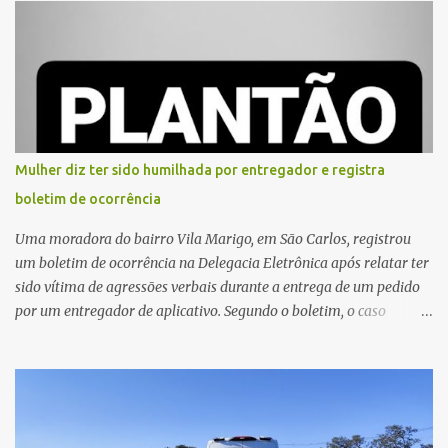
começado dentro do estabelecimento e se estendido para a área
externa, quando dois homens armados passaram a efetuar
diversos disparos. Duas vítimas morreram ainda no local. Outras
três pessoas foram baleadas e socorridas. Até o momento, não
foram divulgadas informações oficiais sobre o estado de saúde dos
feridos. Equipes da Polícia Militar de Santa Gertrudes atenderam a
ocorrência e isolaram a área para o trabalho da perícia. Até a
Mulher diz ter sido humilhada por entregador e registra
última atualização, nenhum suspeito havia sido preso. A Polícia
boletim de ocorrência
Civil investigará a motivação da briga, a autoria dos disparos e as
circunstâncias do crime. A ocorrência segue em anda...
Uma moradora do bairro Vila Marigo, em São Carlos, registrou
um boletim de ocorrência na Delegacia Eletrônica após relatar ter
sido vítima de agressões verbais durante a entrega de um pedido
por um entregador de aplicativo. Segundo o boletim, o caso
ocorreu por volta das 17h de sexta-feira (31). A mulher afirmou
que o entregador teria acionado o interfone de forma equivocada
e, em seguida, passou a gritar em frente ao prédio, chamando a
atenção de moradores e de pessoas que estavam nas
proximidades. Ainda conforme o registro policial, a vítima relatou