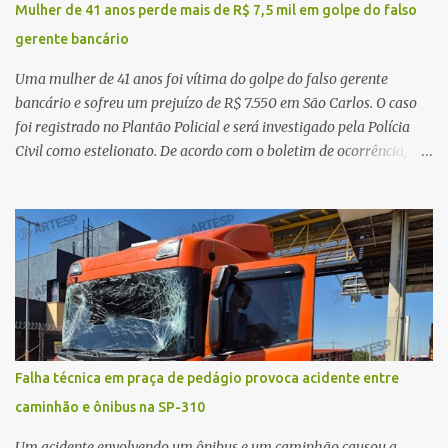
Mulher de 41 anos perde mais de R$ 7,5 mil em golpe do falso
realizaram a sinalização da via, além de prestarem socorro à
gerente bancário
vítima. No entanto, o óbito foi constatado ainda no local do
acidente. A Polícia Militar Rodoviária compareceu para o registro
Uma mulher de 41 anos foi vítima do golpe do falso gerente
da ocorrência...
bancário e sofreu um prejuízo de R$ 7.550 em São Carlos. O caso
foi registrado no Plantão Policial e será investigado pela Polícia
Civil como estelionato. De acordo com o boletim de ocorrência, a
vítima recebeu contato pelo WhatsApp de um homem que
afirmava ser o novo gerente da conta bancária da empresa. O
suspeito alegou que seria necessário atualizar o cadastro da conta
e passou a orientar a vítima sobre os procedimentos que deveriam
ser realizados. Dias depois, o golpista enviou um documento em
PDF simulando uma comunicação oficial da instituição financeira.
Na sequência, entrou em contato por telefone e encaminhou um
link, orientando a vítima a acessá-lo pelo computador para
concluir a suposta atualização cadastral. Após realizar o
Falha técnica em praça de pedágio provoca acidente entre
procedimento, a conta bancária ficou bloqueada por algumas
caminhão e ônibus na SP-310
horas. Sem conseguir acessar o sistema, a vítima tentou
novamente contato com o suposto gerente, mas não obteve
Um acidente envolvendo um ônibus e um caminhão causou a