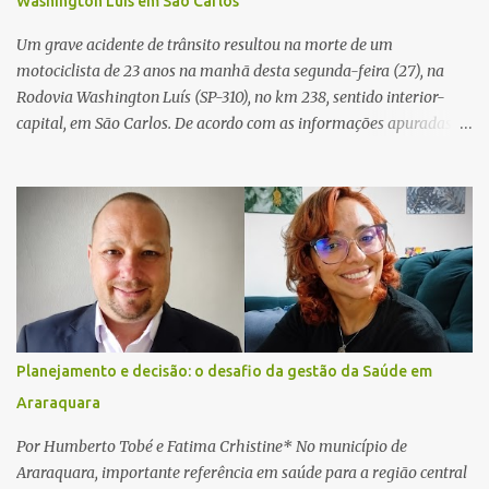
Washington Luís em São Carlos
Civil investigará a motivação da briga, a autoria dos disparos e as
circunstâncias do crime. A ocorrência segue em anda...
Um grave acidente de trânsito resultou na morte de um
motociclista de 23 anos na manhã desta segunda-feira (27), na
Rodovia Washington Luís (SP-310), no km 238, sentido interior-
capital, em São Carlos. De acordo com as informações apuradas no
local, a vítima conduzia uma motocicleta quando acabou colidindo
na traseira de um Jeep Renegade. Segundo relato da condutora do
veículo, o trânsito estava lento e congestionado devido a obras
realizadas na rodovia, momento em que ocorreu o impacto. Com
a violência da colisão, o motociclista foi arremessado ao solo.
Testemunhas relataram que o capacete teria se desprendido
durante o acidente. O jovem sofreu ferimentos gravíssimos e
morreu ainda no local. Equipes de resgate e de atendimento da
concessionária responsável pela rodovia foram acionadas e
Planejamento e decisão: o desafio da gestão da Saúde em
realizaram a sinalização da via, além de prestarem socorro à
Araraquara
vítima. No entanto, o óbito foi constatado ainda no local do
acidente. A Polícia Militar Rodoviária compareceu para o registro
Por Humberto Tobé e Fatima Crhistine* No município de
da ocorrência...
Araraquara, importante referência em saúde para a região central