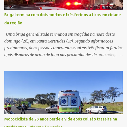
pelas imediações, mas não conseguiu localizar o veículo.
Conforme o boletim, um menino de aproximadamente 10 anos
Briga termina com dois mortos e três feridos a tiros em cidade
relatou ter visto a Spin passando pelo local fazendo um forte ruído,
da região
característica compatível com o problema mecânico que o veículo
já apresentava antes do furto. O carro possui seguro e, segundo a
Uma briga generalizada terminou em tragédia na noite deste
v...
domingo (26), em Santa Gertrudes (SP). Segundo informações
preliminares, duas pessoas morreram e outras três ficaram feridas
após disparos de arma de fogo nas proximidades de uma adega. O
caso aconteceu por volta das 20h40, na região da Avenida João
Vitte. De acordo com as primeiras informações, a confusão teria
começado dentro do estabelecimento e se estendido para a área
externa, quando dois homens armados passaram a efetuar
diversos disparos. Duas vítimas morreram ainda no local. Outras
três pessoas foram baleadas e socorridas. Até o momento, não
foram divulgadas informações oficiais sobre o estado de saúde dos
feridos. Equipes da Polícia Militar de Santa Gertrudes atenderam a
ocorrência e isolaram a área para o trabalho da perícia. Até a
Motociclista de 23 anos perde a vida após colisão traseira na
última atualização, nenhum suspeito havia sido preso. A Polícia