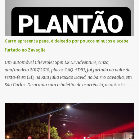
atenção de moradores e de pessoas que estavam nas
proximidades. Ainda conforme o registro policial, a vítima relatou
que, ao receber a entrega, voltou a ser ofendida com palavras de
baixo calão e insultos. Ela informou à Polícia Civil que mora
sozinha e que se sentiu ameaçada, coagida e humilhada com a
situação. Fonte: São Carlos Agora
Carro apresenta pane, é deixado por poucos minutos e acaba
furtado no Zavaglia
Um automóvel Chevrolet Spin 1.8 LT Adventure, cinza,
ano/modelo 2017/2018, placas GAQ-5D53, foi furtado na noite de
sexta-feira (31), na Rua Julia Paixão David, no bairro Zavaglia, em
São Carlos. De acordo com o boletim de ocorrência, o motorista
seguia pela via quando o veículo apresentou uma pane elétrica no
painel, deixando de funcionar e impossibilitando uma nova
partida. Ainda segundo o registro policial, o condutor estacionou o
carro, certificou-se de que todas as portas estavam trancadas,
permaneceu com a chave de ignição e se ausentou do local por
cerca de dez minutos para buscar ajuda. Ao retornar, constatou
que o automóvel havia desaparecido. A vítima realizou buscas