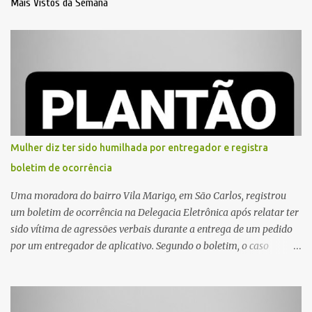
Mais Vistos da Semana
Mulher diz ter sido humilhada por entregador e registra
boletim de ocorrência
Uma moradora do bairro Vila Marigo, em São Carlos, registrou
um boletim de ocorrência na Delegacia Eletrônica após relatar ter
sido vítima de agressões verbais durante a entrega de um pedido
por um entregador de aplicativo. Segundo o boletim, o caso
ocorreu por volta das 17h de sexta-feira (31). A mulher afirmou
que o entregador teria acionado o interfone de forma equivocada
e, em seguida, passou a gritar em frente ao prédio, chamando a