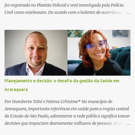
foi registrado no Plantão Policial e será investigado pela Polícia
Civil como estelionato. De acordo com o boletim de ocorrência, a
vítima recebeu contato pelo WhatsApp de um homem que
afirmava ser o novo gerente da conta bancária da empresa. O
suspeito alegou que seria necessário atualizar o cadastro da conta
e passou a orientar a vítima sobre os procedimentos que deveriam
ser realizados. Dias depois, o golpista enviou um documento em
PDF simulando uma comunicação oficial da instituição financeira.
Na sequência, entrou em contato por telefone e encaminhou um
link, orientando a vítima a acessá-lo pelo computador para
concluir a suposta atualização cadastral. Após realizar o
Planejamento e decisão: o desafio da gestão da Saúde em
procedimento, a conta bancária ficou bloqueada por algumas
Araraquara
horas. Sem conseguir acessar o sistema, a vítima tentou
novamente contato com o suposto gerente, mas não obteve
Por Humberto Tobé e Fatima Crhistine* No município de
resposta. Na segunda-fe...
Araraquara, importante referência em saúde para a região central
do Estado de São Paulo, administrar a rede pública significa tomar
decisões que impactam diariamente milhares de pessoas. A cidade
concentra hospitais, unidades especializadas e serviços de média e