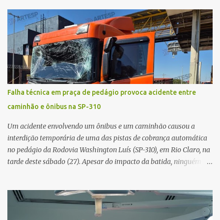
alta complexidade que atendem pacientes não apenas do
município, mas também de diversas cidades do entorno,
ampliando significativamente a responsabilidade da gestão sobre
o Sistema Único de Saúde (SUS). Nos últimos anos, o Governo
Federal tem ampliado investimentos destinados ao fortalecimento
da atenção básica, da infraestrutura hospitalar e da
regionalização dos serviços de saúde. Entretanto, em um cenário
de demandas crescentes e recursos necessariamente limitados, a
Falha técnica em praça de pedágio provoca acidente entre
principal missão da gestão pública não é apenas investir mais,
caminhão e ônibus na SP-310
mas decidir melhor onde investir para produzir o maior benefício
possível à população. Essa reflexão encontra respaldo tanto na
Um acidente envolvendo um ônibus e um caminhão causou a
teoria da admini...
interdição temporária de uma das pistas de cobrança automática
no pedágio da Rodovia Washington Luís (SP-310), em Rio Claro, na
tarde deste sábado (27). Apesar do impacto da batida, ninguém
ficou ferido. A ocorrência foi registrada por volta das 12h16, no
quilômetro 182, sentido norte. Segundo informações do Centro de
Controle Operacional (CCO) da concessionária Eixo SP, o acidente
aconteceu devido a uma falha técnica na praça de cobrança.