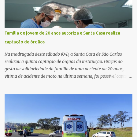
Dinâmica do acidente De acordo com o relato do motorista do
ônibus (modelo M. Benz/Busscar), ao entrar na pista de cobrança
automática (AVI 20), a cancela eletrônica não realizou a abertura
automática, o que o obrigou a frear o veículo. Um caminhão
Scania P 360, que trafegava logo atrás, não conseguiu parar a
Família de jovem de 20 anos autoriza e Santa Casa realiza
tempo e colidiu contra a traseira do ônibus. Apesar da interdição
captação de órgãos
parcial da praça de pedágio, a concessionária informou que não
houve registro de congestionamento significativo no trecho, ...
Na madrugada deste sábado (04), a Santa Casa de São Carlos
realizou a quinta captação de órgãos da instituição. Graças ao
gesto de solidariedade da família de uma paciente de 20 anos,
vítima de acidente de moto na última semana, foi possível captar o
coração, os rins e as córneas, possibilitando que até cinco pessoas
tenham uma nova oportunidade de vida por meio do transplante.
Por se tratar de um órgão com curto tempo de preservação, a
equipe responsável pela captação do coração chegou a São Carlos
em uma aeronave da Força Aérea Brasileira (FAB), garantindo
agilidade no transporte e na realização do procedimento. Após a
retirada do órgão, a Guarda Civil Municipal (GCM), por meio da
Prefeitura de São Carlos, realizou o transporte do coração até o