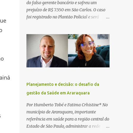
do falso gerente bancário e sofreu um
prejuízo de R$ 7.550 em São Carlos. O caso
foi registrado no Plantão Policial e será
que
investigado pela Polícia Civil como
o
estelionato. De acordo com o boletim de
ocorrência, a vítima recebeu contato pelo
WhatsApp de um homem que afirmava ser
o novo gerente da conta bancária da
ão
empresa. O suspeito alegou que seria
necessário atualizar o cadastro da conta e
passou a orientar a vítima sobre os
Tainá
procedimentos que deveriam ser realizados.
Planejamento e decisão: o desafio da
Dias depois, o golpista enviou um
gestão da Saúde em Araraquara
documento em PDF simulando uma
comunicação oficial da instituição
Por Humberto Tobé e Fatima Crhistine* No
financeira. Na sequência, entrou em contato
município de Araraquara, importante
s
por telefone e encaminhou um link,
referência em saúde para a região central do
orientando a vítima a acessá-lo pelo
Estado de São Paulo, administrar a rede
computador para concluir a suposta