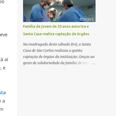
po
Controle Operacional (CCO) da
concessionária Eixo SP, o acidente aconteceu
devido a uma falha técnica na praça de
cobrança. Dinâmica do acidente De acordo
Família de jovem de 20 anos autoriza e
com o relato do motorista do ônibus
deve
Santa Casa realiza captação de órgãos
(modelo M. Benz/Busscar), ao entrar na
pista de cobrança automática (AVI 20), a
Na madrugada deste sábado (04), a Santa
cancela eletrônica não realizou a abertura
Casa de São Carlos realizou a quinta
automática, o que o obrigou a frear o
captação de órgãos da instituição. Graças ao
á aí
veículo. Um caminhão Scania P 360, que
gesto de solidariedade da família de uma
, e
trafegava logo atrás, não conseguiu parar a
paciente de 20 anos, vítima de acidente de
tempo e colidiu contra a traseira do ônibus.
moto na última semana, foi possível captar
Apesar da interdição parcial da praça de
o coração, os rins e as córneas, possibilitando
pedágio, a concessionária informou que não
que até cinco pessoas tenham uma nova
sta
houve registro de congestionamento
oportunidade de vida por meio do
significativo no trecho, ...
e a
transplante. Por se tratar de um órgão com
curto tempo de preservação, a equipe
em
responsável pela captação do coração